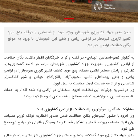
نصر: مدیر جهاد کشاورزی شهرستان ویژه مرند از شناسایی و توقف پنج مورد
تغییر کاربری غیرمجاز در اراضی زراعی و باغی این شهرستان با ورود به موقع
یگان حفاظت اراضی خبر داد.
به گزارش نصر،«اسماعیل الهیاری» در گفت و گو با خبرنگاران اظهار داشت: یگان حفاظت
از اراضی کشاورزی مدیریت جهاد کشاورزی شهرستان مرند، در ادامه گشت‌زنی‌های
نظارتی و پایش مستمر اراضی منطقه، پنج مورد تخلف تغییر کاربری غیرمجاز را در اراضی
زراعی و باغی روستاهای انامق، محبوب‌آباد، یالقوزآغاج، جواش و شهر کشکسرای
شناسایی و از ادامه فعالیت آن‌ها ممانعت به عمل آورد.
وی در تشریح جزئیات این تخلفات افزود: متخلفان در اراضی یاد شده اقدام به احداث
بنا، محوطه‌سازی، دیوارکشی، تخلیه مصالح و قطعه‌بندی غیرمجاز کرده بودند.
مشارکت همگانی، موثرترین راه حفاظت از اراضی کشاورزی است
وی افزود:با حضور اکیپ‌های یگان حفاظت، ضمن صدور اخطاریه توقف فوری عملیات،
برای افراد متخلف پرونده قضایی تشکیل شد تا روند رسیدگی قانونی در مراجع ذی‌صلاح
طی شود.
مدیر جهاد کشاورزی مرند گفت:نظارت‌های مستمر جهاد کشاورزی شهرستان مرند در حالی