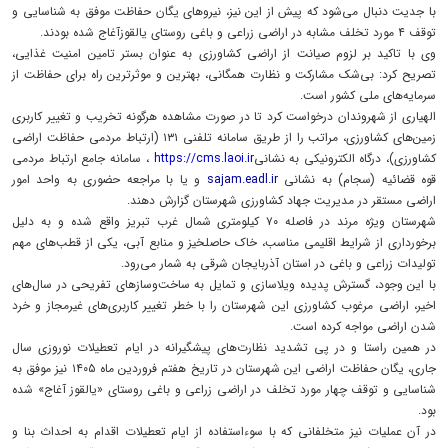
با جدیت دنبال می‌شود که پیش از این نیز، نیروهای یگان حفاظت موفق به شناسایی و
توقف ۴ مورد تخلف مشابه در اراضی زراعی و باغی روستای یالقوزآغاج شده بودند.
وی با تاکید بر لزوم صیانت از اراضی کشاورزی به عنوان بستر تامین امنیت غذایی،
تصریح کرد: بی‌شک مشارکت و نظارت همگانی، بهترین و موثرترین راه برای حفاظت از
سرمایه‌های ملی کشور است.
الهیاری از شهروندان درخواست کرد تا در صورت مشاهده هرگونه تخریب و تغییر کاربری
زمین‌های کشاورزی، مراتب را از طریق سامانه تلفنی ۱۳۱ (ارتباط مردمی حفاظت اراضی
کشاورزی)، درگاه الکترونیکی به نشانی
https://cms.laoi.ir
، سامانه جامع ارتباط مردمی
قوه قضائیه (سجام) به نشانی
sajam.eadl.ir
و یا با مراجعه حضوری به واحد امور
اراضی مستقر در مدیریت جهاد کشاورزی شهرستان گزارش دهند.
شهرستان ویژه مرند در فاصله ۷۰ کیلومتری شمال غرب تبریز واقع شده و به دلیل
برخورداری از شرایط اقلیمی مناسب، خاک حاصلخیز و منابع آبی، یکی از قطب‌های مهم
تولیدات زراعی و باغی در استان آذربایجان شرقی به شمار می‌رود.
با این وجود، گسترش پدیده ویلاسازی و تمایل به ساخت‌وسازهای تفریحی در سال‌های
اخیر، اراضی مرغوب کشاورزی این شهرستان را با خطر تغییر کاربری‌های غیرمجاز و خرد
شدن اراضی مواجه کرده است.
در همین راستا و در پی تشدید نظارت‌های پیشگیرانه در ایام تعطیلات نوروزی سال
جاری، یگان حفاظت اراضی این شهرستان در تاریخ هفتم فروردین ماه ۱۴۰۵ نیز موفق به
شناسایی و توقف چهار مورد تخلف در اراضی زراعی و باغی روستای «یالقوز آغاج» شده
بود.
در آن عملیات نیز متخلفانی که با سوءاستفاده از ایام تعطیلات اقدام به احداث بنا و