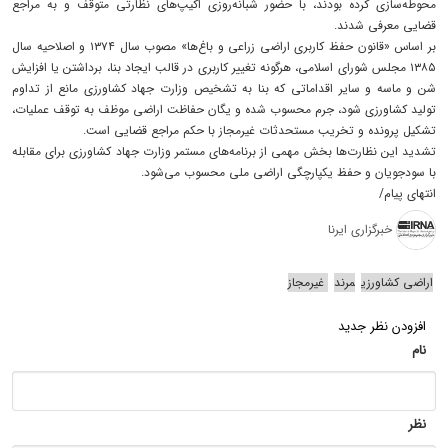
محوطه‌سازی کرده بودند، با حضور شبانه‌روزی اکیپ‌های نظارتی متوقف و به مراجع
قضایی معرفی شدند.
بر اساس «قانون حفظ کاربری اراضی زراعی و باغ‌ها» مصوب سال ۱۳۷۴ و اصلاحیه سال
۱۳۸۵ مجلس شورای اسلامی، هرگونه تغییر کاربری در قالب ایجاد بنا، برداشتن یا افزایش
شن و ماسه و سایر اقداماتی که بنا به تشخیص وزارت جهاد کشاورزی مانع از تداوم
تولید کشاورزی شود، جرم محسوب شده و یگان حفاظت اراضی موظف به توقف عملیات،
تشکیل پرونده و تخریب مستحدثات غیرمجاز با حکم مراجع قضایی است.
تشدید این نظارت‌ها بخش مهمی از برنامه‌های مستمر وزارت جهاد کشاورزی برای مقابله
با سودجویان و حفظ یکپارچگی اراضی ملی محسوب می‌شود.
انتهای پیام/
خبرگزاری ایرنا
اراضی کشاورزی
مرند
غیرمجاز
افزودن نظر جدید
نام
نظر