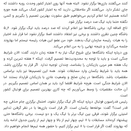
کنند می‌گفتند بازی‌ها برگزار نشود. البته همه آنها روی اعتبار کشور وحدت رویه داشتند که
جای تشکر دارد. می‌گفتند اگر ملاحظاتی دارید که به اعتبار کشور کمک می‌کند همه جوره
آماده هستیم‌ اما اعلام کردیم می‌خواهیم طبق مشورت بهترین تصمیم را بگیریم و کسی
نگفته حتما باید لیگ صد درصد برگزار شود.
تاج اضافه کرد: برخی باشگاه‌ها نیز اعلام کردند که صد درصد باید لیگ برگزار شود. ۶_۵
باشگاه چنین نظری داشتند و برخی نیز اعتقاد داشتند اصلا برگزار نشود اما قرار شد اختیار
را به هیات رئیسه سازمان لیگ بدهند. خود من عضو این هیات رئیسه نیستم اما بهاروند
جلسه می‌گذارد و نتیجه نهایی را به من اعلام می‌کند.
وی درباره اینکه باشگاه‌ها برای شروع لیگ نیاز به ۲ هفته زمان دارند، گفت: الان شرایط
جنگی است و باید با توجه به محدودیت‌ها تصمیم گرفت‌. اینکه ۲ هفته تمرین کرده و
یک هفته هم مربی بازیکنان را بشناسد، چندان توجیه ندارد. اگر قرار به برگزاری باشد،
همه باید با شرایط یکسان وارد مسابقات شوند. همه این تصمیم‌ها نیز باید براساس
مقتضیات باشد. باشگاه‌ها در زمان صلح و وضعیت عادی با بازیکنان قرارداد بستند اما
الان شرایط جنگی است. هرچه شرایط اقتضا کرد باید بر همان اساس تصمیم بگیریم. در
آن حالت مقتضیات را وسط می‌آوریم که چه کاری بهترین تصمیم برای فوتبال کشور
است.
رئیس فدراسیون فوتبال درباره اینکه اگر لیگ برگزار نشود، احتمال برگزاری جام حذفی چه
قدر است؟ گفت: مولفه‌ها یکسان است. اگر قرار است بازی‌ها با در نظر گرفتن تدابیر
امنیتی برگزار شوند، فرقی بین لیگ برتر با لیگ یک و دو نیست‌. برخی باشگاه‌ها حتی
پیشنهاد کرده‌اند مسابقات با ۸ تیم، چهار تیم از بالا و چهار تیم از پایین جدول ادامه یابد
که بهاروند گفت اگر قرار است با ۸ تیم برگزار کنیم، با حضور همه تیم‌ها انجام خواهیم داد.