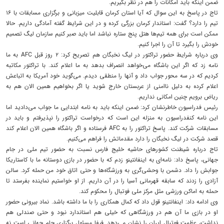
ضمن اینکه باید امکانات را هم در نظر بگیریم.
تاج در پاسخ به این سوال که آیا استان کرمان قابلیت میزبانی و برگزاری مسابقات با ۱۶
تیم را دارد؟ گفت: استاندار کرمان بزرگی کرده و در این شرایط گفته آمادگی داریم. حالا
ممکن است برای همه تیم‌ها هتل پنج ستاره نباشد اما باید صبر کنیم سازمان لیگ تصمیم
خودش را بگیرد تا آن را اجرا کنیم.
وی درباره شرایط حضور تراکتور در لیگ نخبگان هم تصریح کرد: ۲ روز قبل AFC به ما
نامه زد که اگر این باشگاه می‌خواهد انصراف بدهد به ما اعلام کند. با تراکتور مکاتبه
کردیم که در سه محور جواب داد و آنها را منطقی دیدم. می‌گوید خود آمریکا به اتباعش
اعلام کرده به دلیل ناامنی از عربستان خارج شوید یا اگر بخواهیم همین الان هم به
ریاض برویم چنین امکانی نداریم.
رئیس فدراسیون خاطرنشان کرد: ضمن اینکه باید به نامه ابتدایی ما جواب می‌دادید اما
این نامه کنفدراسیون به منزله این است که درخواست تراکتور را نپذیرفتم و باید در
مسابقات شرکت کند. پاسخ تراکتور را به AFC فرستاده و اگر باشگاه همین الان اعلام کند
قصد شرکت در لیگ نخبگان را دارد مقدماتش را فراهم می‌کنیم.
تاج درباره شیطنت کشورهای حاشیه خلیج فارس نسبت به حضور تیم ملی در جام
جهانی، پاسخ داد: نامه‌ای به اینفانتینو زدم که با حضور در بازی دوستانه ما با کاستاریکا
جوابش را داد. دشمن با وحشی‌گری به ورزشگاه‌ها و حتی اتاق خود من حمله کرد. سالن
آزادی را زدند که سابقه قهرمانی آسیا را در آن داریم. از او خواستیم‌ نماینده بفرستد تا
حمله به اماکن ورزشی مثل مرکز ملی فوتبال را محکوم کند.
وی ادامه داد: اینفانتینو قول داد که کمال همکاری را با ما داشته باشد. نماد بیرونی حضور
او در بازی ما آن هم در ورزشگاهی که خیلی هم استاندارد نبود و حتی صندلی هم
نداشت، عظمت فوتبال ایران را نشان می‌دهد. فیفا مسئول برگزاری جام جهانی است نه