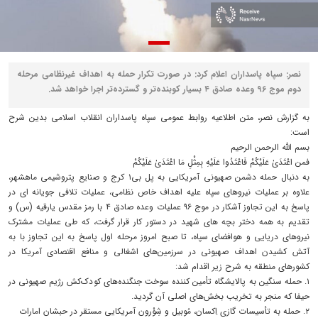
نصر: سپاه پاسداران اعلام کرد: در صورت تکرار حمله به اهداف غیرنظامی مرحله
دوم موج ۹۶ وعده صادق ۴ بسیار کوبنده‌تر و گسترده‌تر اجرا خواهد شد.
به گزارش نصر، متن اطلاعیه روابط عمومی سپاه پاسداران انقلاب اسلامی بدین شرح
است:
بسم الله الرحمن الرحیم
فمن اعْتَدَیٰ عَلَیْکُمْ فَاعْتَدُوا عَلَیْهِ بِمِثْلِ مَا اعْتَدَیٰ عَلَیْکُمْ
به دنبال حمله دشمن صهیونی آمریکایی به پل بی۱ کرج و صنایع پتروشیمی ماهشهر،
علاوه بر عملیات نیروهای سپاه علیه اهداف خاص نظامی، عملیات تلافی جویانه ای در
پاسخ به این تجاوز آشکار در موج ۹۶ عملیات وعده صادق ۴ با رمز مقدس یارقیه (س) و
تقدیم به همه دختر بچه های شهید در دستور کار قرار گرفت، که طی عملیات مشترک
نیروهای دریایی و هوافضای سپاه، تا صبح امروز مرحله اول پاسخ به این تجاوز با به
آتش کشیدن اهداف صهیونی در سرزمین‌های اشغالی و منافع اقتصادی آمریکا در
کشورهای منطقه به شرح زیر اقدام شد:
۱. حمله سنگین به پالایشگاه تأمین کننده سوخت جنگنده‌های کودک‌کش رژیم صهیونی در
حیفا که منجر به تخریب بخش‌های اصلی آن گردید.
۲. حمله به تأسیسات گازی اِکسان، مُوبیل و شِوْرون آمریکایی مستقر در حبشان امارات