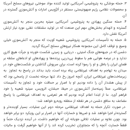
۳. حمله موشکی به پتروشیمی آمریکایی تولید کننده مواد سوختی نیروهای مسلح آمریکا
و محصولات نظامی رژیم صهیونیستی مستقر در اَلرُّوِیس امارات و آتش‌سوزی گسترده در
آن.
۴. حمله سنگین پهپادی به پتروشیمی آمریکایی سیتره بحرین منجر به آتش‌سوزی
گسترده و انهدام بخش‌های مهم این صنعت که در تولید مشتقات نفتی مورد نیاز ارتش
آمریکا نقش دارد.
۵. حمله به تأسیسات آمریکایی پتروشیمی شعیبه کویت که منجر به آتش‌سوزی خیلی
وسیع و توقف کامل این مجموعه همکار نیروهای مسلح آمریکا گردید.
دشمن که در جبهه‌های جنگ امنیتی ، دریایی و زمینی شکست خورده و جرأت هیچ کاری
ندارد و در عرصه هوایی هم با سقوط پی‌درپی پرنده‌ها و پهپادهای او ادعاهای سلطه بر
فضای ایران را باطل و او را رسوا کرده است، برای سرپوش گذاشتن بر شکست‌های خود در
میدان به تهاجم به اهداف غیرنظامی پناه برده است، باید بداند در پاسخ به تجاوز به
زیرساخت‌های غیرنظامی ایران، آنچه امروز رخ داد تنها مرحله نخست از پاسخی بود که
از پیش هشدار آن را داده بودیم او با اصرار بر حماقت خود و تجاوز به تأسیسات
غیرنظامی، عملاً زمینه‌ساز آتش‌سوزی در حیفا، حبشان، الرویس، سیتره شعیبه را خود
فراهم آورد. ما از ابتدا اعلام کرده بودیم که هر تعرضی به اهداف غیرنظامی با پاسخ
مضاعف به منافع دشمن در هر نقطه از منطقه روبه‌رو خواهد شد؛
در صورت تکرار حمله به اهداف غیرنظامی مرحله دوم این عملیات، بسیار کوبنده‌تر و
گسترده‌تر اجرا خواهد شد و ضررها و خسارات آنها در اصرار بر این رویکرد دو برابر خواهد
بود. چون علاوه بر عملیات تلافی جویانه ای که خواهیم داشت، در آینده نزدیک حتماً و
قطعاً خسارت آنچه را که متجاوزان تخریب کرده اند را از آنها خواهیم گرفت و مالیات