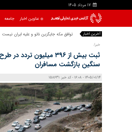
17
مرداد
1405
عناوین اخبار
جامعه
آخرین اخبار
توافق مکه جایگزی
|
خبر/
ثبت بیش از ۳۹۶ میلیون تردد 
سنگین بازگشت مسافران
1405/01/14 - 16:08 - کد خبر: 158631