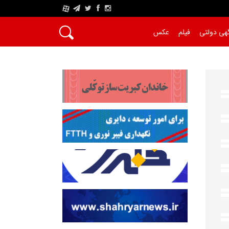
A
هی دولتی
فیلم
عکس