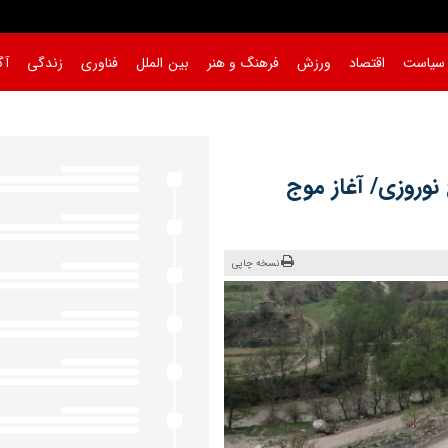
سیاست
اقتصاد
ورزش
فرهنگ و هنر
بین الملل
فناوری
زندگی
آگ
در طرح نوروزی/ آغاز موج
نسخه چاپی