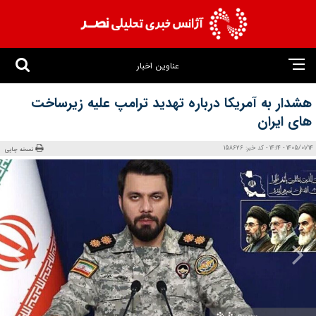
عناوین اخبار
هشدار به آمریکا درباره تهدید ترامپ علیه زیرساخت
های ایران
1405/01/14 - 14:14 - کد خبر: 158626
نسخه چاپی