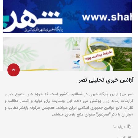
آژانس خبری تحلیلی نصر
نصر نیوز اولین پایگاه خبری در شمالغرب کشور است که حوزه های متنوع خبر و
گزارشات رسانه ی را پوشش می دهد، این وبسایت برای تولید و انتشار مطالب و
نظرات، تابع قوانین جمهوری اسلامی ایران میباشد. همچنین هرگونه بازنشر مطالب و
اخبار آن با ذکر "نصرنیوز" بعنوان منبع بلامانع میباشد.
درباره ما
قوانین