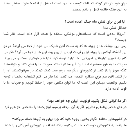
برای خود در نظر گرفته اند البته توصیه ما این است که قبل از آنکه خسارت بیشتر ببینند
به این جنگ خاتمه کامل و دائم بدهند.
آیا ایران برای شش ماه جنگ آماده است؟
حداقل شش ماه!
آمریکا مدعی است که سامانه‌های موشکی منطقه را هدف قرار داده است. نظر شما
چیست؟
پس این موشک ها و پهپاد ها که به سمت آنان شلیک می شود از کجا می آیند؟ در دو
روز گذشته آواکس را پهپاد ارزان قیمت ایرانی از بین برد، این ها از کجا می آید؟ فکر می
کنم به کمپین تبلیغاتی امریکایی ها نباید توجه کرد، دنیا هم هوشیار است و می بیند.
ضربات ما به طور مستمر ادامه دارد. آن ها نتوانستند ضربات ما را قطع کنند و نتوانستند
تنگه هرمز را باز کنند. از کشورهای دیگر هم درخواست کمک کردند باز هم‌نتوانستند آن را
باز کنند. الان هم برای مذاکره التماس می کنند. لذا فکر می کنم تبلیغات دشمنان توجه
نکنیم. واقعیت میدان این است که ما توان دفاعی خود را حفظ کردیم و ضربات ما با
قوت ادامه دارد.
اگر مذاکراتی شکل بگیرد، اولویت ایران چه خواهد بود؟
در حال حاضر برنامه‌ای نداریم. اگر به آن مرحله برسیم، اولویت‌ها را مشخص خواهیم کرد.
در کشورهای منطقه نگرانی‌هایی وجود دارد که چرا ایران به آن‌ها حمله می‌کند؟
ما واقعا به کشورهای دوست حمله نمی‌کنیم، بلکه اهداف و نیروهای آمریکایی را هدف