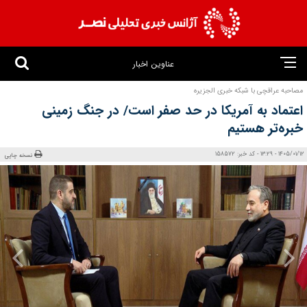
عناوین اخبار
مصاحبه عراقچی با شبکه خبری الجزیره
اعتماد به آمریکا در حد صفر است/ در جنگ زمینی
خبره‌تر هستیم
1405/01/12 - 13:29 - کد خبر: 158572
نسخه چاپی