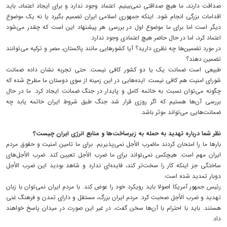
صداقت دارند، ما هیچ صداقتی نمی‌بینیم. اعتماد وجود ندارد و برای ایجاد اعتماد، باید
اقدامات بزرگی انجام شود. اینکه جمهوری اسلامی ایران تصمیم بگیرد یا نه یک موضوع
دیگر است اما برای ما موضوع اول در بررسی هر پیشنهاد این است که چقدر می‌شود
اعتماد کرد، اما در حال حاضر هیچ اعتمادی وجود ندارد.
در مورد تضمین‌ها چه نظری دارید؟ آیا کشورهایی مانند پاکستان، مصر و ترکیه می‌توانند
تضمین دهند؟
طبیعی است ضمانت یک یا دو کشور کافی نیست. حتی تجربه نشان داده ضمانت
شورای امنیت هم کافی نیست. ایده‌هایی در این زمینه از سوی دوستان ما مطرح شده که
چگونه می‌توان نسبت به خاتمه کامل و پایدار در جنگ ضمانت ایجاد کرد. ما در حال
بررسی آن‌ها هستیم که اگر روزی قرار شد جنگ طبق شروط ایران خاتمه یابد چه
ضمانت‌هایی می‌تواند موثر باشد.
نظر شما درباره تهدید به حمله به زیرساخت‌ها و منابع انرژی ایران چیست؟
بارها ما را امتحان کردند ماضرب الأجل نمی‌پذیریم. برای ما تامین امنیت و حقوق مردم
ایران مهم است. هیچکس نمی‌تواند برای ما ضرب الأجل تعیین کند. ضرب الأجل‌های
ساختگی جز اینکه کار را سخت‌تر کند، فایده‌ای ندارد و شاهد بودید این ضرب الأجل
دوبار تمدید شده است.
رئیس جمهور آمریکا اصولا باید رویکرد خود را عوض کند. با مردم ایران نمی‌توان با زبان
تهدید و ضرب الأجل صحبت کرد. مردم ایران بزرگ، مستقل و دارای تمدن و فرهنگ غنی
هستند. باید با احترام با آن‌ها سخن گفت، در غیر این صورت در میدان پاسخ خواهند
داد.