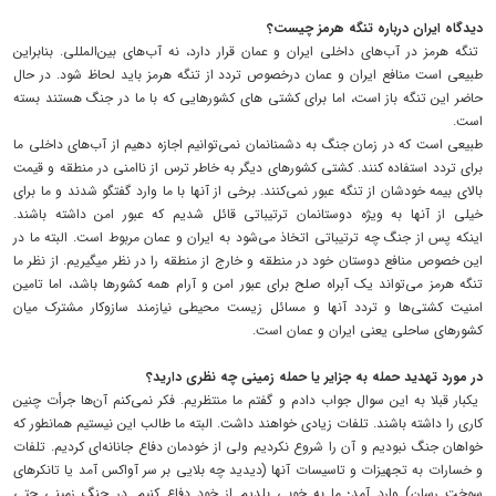
دیدگاه ایران درباره تنگه هرمز چیست؟
تنگه هرمز در آب‌های داخلی ایران و عمان قرار دارد، نه آب‌های بین‌المللی. بنابراین
طبیعی است منافع ایران و عمان درخصوص تردد از تنگه هرمز باید لحاظ شود. در حال
حاضر این تنگه باز است، اما برای کشتی های کشورهایی که با ما در جنگ هستند بسته
است.
طبیعی است که در زمان جنگ به دشمنانمان نمی‌توانیم اجازه دهیم از آب‌های داخلی ما
برای تردد استفاده کنند. کشتی کشورهای دیگر به خاطر ترس از ناامنی در منطقه و قیمت
بالای بیمه خودشان از تنگه عبور نمی‌کنند. برخی از آنها با ما وارد گفتگو شدند و ما برای
خیلی از آنها به ویژه دوستانمان ترتیباتی قائل شدیم که عبور امن داشته باشند.
اینکه پس از جنگ چه ترتیباتی اتخاذ می‌شود به ایران و عمان مربوط است. البته ما در
این خصوص منافع دوستان خود در منطقه و خارج از منطقه را در نظر میگیریم. از نظر ما
تنگه هرمز می‌تواند یک آبراه صلح برای عبور امن و آرام همه کشورها باشد، اما تامین
امنیت کشتی‌ها و تردد آنها و مسائل زیست محیطی نیازمند سازوکار مشترک میان
کشورهای ساحلی یعنی ایران و عمان است.
در مورد تهدید حمله به جزایر یا حمله زمینی چه نظری دارید؟
یکبار قبلا به این سوال جواب دادم و گفتم ما منتظریم. فکر نمی‌کنم آن‌ها جرأت چنین
کاری را داشته باشند. تلفات زیادی خواهند داشت. البته ما طالب این نیستیم همانطور که
خواهان جنگ نبودیم و آن را شروع نکردیم ولی از خودمان دفاع جانانه‌ای کردیم. تلفات
و خسارات به تجهیزات و تاسیسات آنها (دیدید چه بلایی بر سر آواکس آمد یا تانکرهای
سوخت رسان) وارد آمد؛ ما به خوبی بلدیم از خود دفاع کنیم. در جنگ زمینی حتی