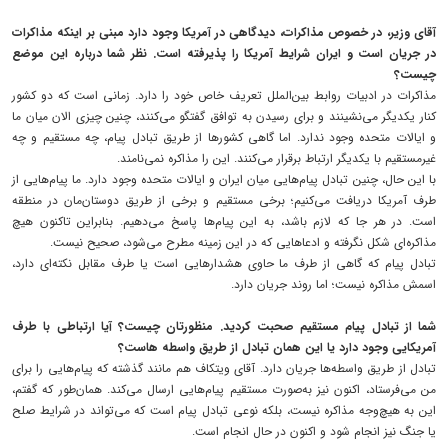
آقای وزیر، در خصوص مذاکرات، دیدگاهی در آمریکا وجود دارد مبنی بر اینکه مذاکرات
در جریان است و ایران شرایط آمریکا را پذیرفته است. نظر شما درباره این موضع
چیست؟
مذاکرات در ادبیات روابط بین‌الملل تعریف خاص خود را دارد. زمانی است که دو کشور
کنار یکدیگر می‌نشینند و برای رسیدن به توافق گفتگو می‌کنند، چنین چیزی الان میان ما
و ایالات متحده وجود ندارد. اما گاهی کشورها از طریق تبادل پیام، چه مستقیم و چه
غیرمستقیم با یکدیگر ارتباط برقرار می‌کنند. این را مذاکره نمی‌نامند.
با این حال، چنین تبادل پیام‌هایی میان ایران و ایالات متحده وجود دارد. ما پیام‌هایی از
طرف آمریکا دریافت می‌کنیم؛ برخی مستقیم و برخی از طریق دوستان‌مان در منطقه
است. در هر جا که لازم باشد، به این پیام‌ها پاسخ می‌دهیم. بنابراین تاکنون هیچ
مذاکره‌ای شکل نگرفته و ادعاهایی که در این زمینه مطرح می‌شود، صحیح نیست.
تبادل پیام که گاهی از طرف ما حاوی هشدارهایی است یا طرف مقابل نکته‌ای دارد،
اسمش مذاکره نیست؛ اما روند جریان دارد.
شما از تبادل پیام مستقیم صحبت کردید. منظورتان چیست؟ آیا ارتباطی با طرف
آمریکایی وجود دارد یا این همان تبادل از طریق واسطه هاست؟
تبادل از طریق واسطه‌ها جریان دارد. آقای ویتکاف هم مانند گذشته که پیام‌هایی را برای
من می‌فرستاد، اکنون نیز به‌صورت مستقیم پیام‌هایی ارسال می‌کند. همان‌طور که گفتم،
این به هیچ‌وجه مذاکره نیست، بلکه نوعی تبادل پیام است که می‌تواند در شرایط صلح
یا جنگ نیز انجام شود و اکنون در حال انجام است.