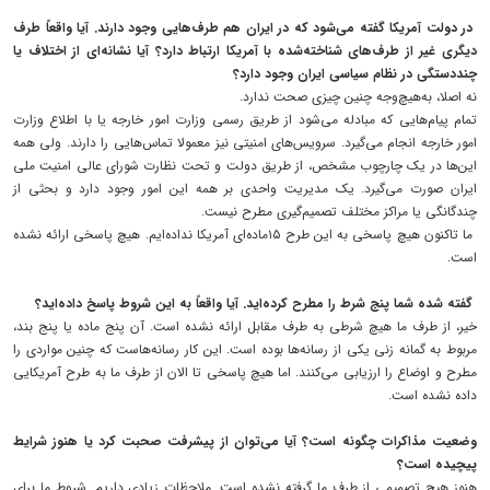
در دولت آمریکا گفته می‌شود که در ایران هم طرف‌هایی وجود دارند. آیا واقعاً طرف
دیگری غیر از طرف‌های شناخته‌شده با آمریکا ارتباط دارد؟ آیا نشانه‌ای از اختلاف یا
چنددستگی در نظام سیاسی ایران وجود دارد؟
نه اصلا، به‌هیچ‌وجه چنین چیزی صحت ندارد.
تمام پیام‌هایی که مبادله می‌شود از طریق رسمی وزارت امور خارجه یا با اطلاع وزارت
امور خارجه انجام می‌گیرد. سرویس‌های امنیتی نیز معمولا تماس‌هایی را دارند. ولی همه
این‌ها در یک چارچوب مشخص، از طریق دولت و تحت نظارت شورای عالی امنیت ملی
ایران صورت می‌گیرد. یک مدیریت واحدی بر همه این امور وجود دارد و بحثی از
چندگانگی یا مراکز مختلف تصمیم‌گیری مطرح نیست.
ما تاکنون هیچ پاسخی به این طرح ۱۵‌ماده‌ای آمریکا نداده‌ایم. هیچ پاسخی ارائه نشده
است.
گفته شده شما پنج شرط را مطرح کرده‌اید. آیا واقعاً به این شروط پاسخ داده‌اید؟
خیر، از طرف ما هیچ شرطی به طرف مقابل ارائه نشده است. آن پنج ماده یا پنج بند،
مربوط به گمانه زنی یکی از رسانه‌ها بوده است. این کار رسانه‌هاست که چنین مواردی را
مطرح و اوضاع را ارزیابی می‌کنند. اما هیچ پاسخی تا الان از طرف ما به طرح آمریکایی
داده نشده است.
وضعیت مذاکرات چگونه است؟ آیا می‌توان از پیشرفت صحبت کرد یا هنوز شرایط
پیچیده است؟
هنوز هیچ تصمیمی از طرف ما گرفته نشده است. ملاحظات زیادی داریم. شروط ما برای