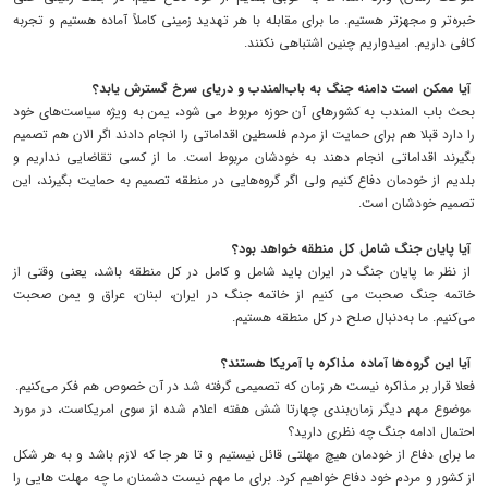
خبره‌تر و مجهزتر هستیم. ما برای مقابله با هر تهدید زمینی کاملاً آماده هستیم و تجربه
کافی داریم. امیدواریم چنین اشتباهی نکنند.
آیا ممکن است دامنه جنگ به باب‌المندب و دریای سرخ گسترش یابد؟
بحث باب المندب به کشورهای آن حوزه مربوط می شود، یمن به ویژه سیاست‌های خود
را دارد قبلا هم برای حمایت از مردم فلسطین اقداماتی را انجام دادند اگر الان هم تصمیم
بگیرند اقداماتی انجام دهند به خودشان مربوط است. ما از کسی تقاضایی نداریم و
بلدیم از خودمان دفاع کنیم ولی اگر گروه‌هایی در منطقه تصمیم به حمایت بگیرند، این
تصمیم خودشان است.
آیا پایان جنگ شامل کل منطقه خواهد بود؟
از نظر ما پایان جنگ در ایران باید شامل و کامل در کل منطقه باشد، یعنی وقتی از
خاتمه جنگ صحبت می کنیم از خاتمه جنگ در ایران، لبنان، عراق و یمن صحبت
می‌کنیم. ما به‌دنبال صلح در کل منطقه هستیم.
آیا این گروه‌ها آماده مذاکره با آمریکا هستند؟
فعلا قرار بر مذاکره نیست هر زمان که تصمیمی گرفته شد در آن خصوص هم فکر می‌کنیم.
موضوع مهم دیگر زمان‌بندی چهارتا شش هفته اعلام شده از سوی امریکاست، در مورد
احتمال ادامه جنگ چه نظری دارید؟
ما برای دفاع از خودمان هیچ مهلتی قائل نیستیم و تا هر جا که لازم باشد و به هر شکل
از کشور و مردم خود دفاع خواهیم کرد. برای ما مهم نیست دشمنان ما چه مهلت هایی را