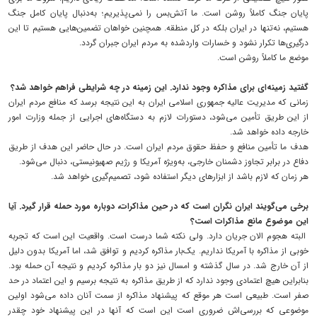
پایان جنگ کاملاً روشن است. ما آتش‌بس را نمی‌پذیریم؛ به‌دنبال پایان کامل جنگ
هستیم، نه‌تنها در ایران بلکه در کل منطقه. همچنین خواهان تضمین‌هایی هستیم تا این
درگیری‌ها تکرار نشود و خسارات واردشده به مردم ایران جبران گردد.
موضع ما کاملاً روشن است.
گفتید زمینه‌ای برای مذاکره وجود ندارد. این زمینه در چه شرایطی فراهم خواهد شد؟
زمانی که مدیریت عالیه جمهوری اسلامی ایران به این نتیجه برسد که منافع مردم ایران
از این طریق تأمین می‌شود، دستورات لازم به دستگاه‌های اجرایی از جمله وزارت امور
خارجه داده خواهد شد.
هدف ما تأمین منافع و حفظ حقوق مردم ایران است. در حال حاضر این هدف از طریق
دفاع در برابر تجاوز دشمنان خارجی، به‌ویژه آمریکا و رژیم صهیونیستی، دنبال می‌شود.
هر زمان که لازم باشد از ابزارهای دیگر استفاده شود، تصمیم‌گیری خواهد شد.
برخی می‌گویند ایران نگران است که در حین مذاکرات، دوباره مورد حمله قرار گیرد. آیا
این موضوع مانع مذاکرات است؟
البته هجوم الان جریان دارد. ولی نکته شما درست است. واقعیت این است که تجربه
خوبی از مذاکره با آمریکا نداریم. یک‌بار مذاکره کردیم و توافق شد، اما آمریکا بدون دلیل
از آن خارج شد. در سال گذشته و امسال نیز دو بار مذاکره کردیم و نتیجه آن حمله بود.
بنابراین هیچ اعتمادی وجود ندارد که از طریق مذاکره به نتیجه برسیم و این اعتماد در حد
صفر است. طبیعی است هر موقع که پیشنهاد مذاکره از سمت آنان داده می‌شود اولین
موضوعی که بررسی‌اش ضروری است این است که آنها در این پیشنهاد خود چقدر