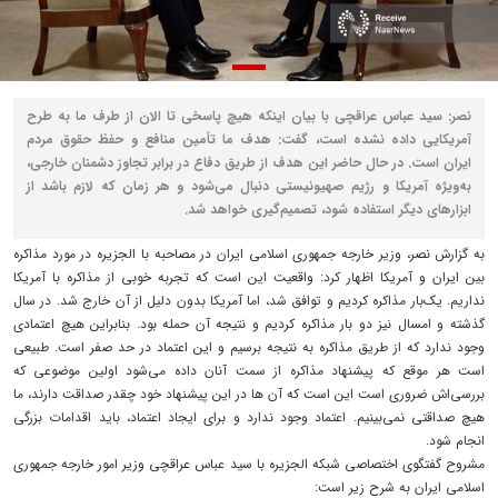
نصر: سید عباس عراقچی با بیان اینکه هیچ پاسخی تا الان از طرف ما به طرح
آمریکایی داده نشده است، گفت: هدف ما تأمین منافع و حفظ حقوق مردم
ایران است. در حال حاضر این هدف از طریق دفاع در برابر تجاوز دشمنان خارجی،
به‌ویژه آمریکا و رژیم صهیونیستی دنبال می‌شود و هر زمان که لازم باشد از
ابزارهای دیگر استفاده شود، تصمیم‌گیری خواهد شد.
به گزارش نصر، وزیر خارجه جمهوری اسلامی ایران در مصاحبه با الجزیره در مورد مذاکره
بین ایران و آمریکا اظهار کرد: واقعیت این است که تجربه خوبی از مذاکره با آمریکا
نداریم. یک‌بار مذاکره کردیم و توافق شد، اما آمریکا بدون دلیل از آن خارج شد. در سال
گذشته و امسال نیز دو بار مذاکره کردیم و نتیجه آن حمله بود. بنابراین هیچ اعتمادی
وجود ندارد که از طریق مذاکره به نتیجه برسیم و این اعتماد در حد صفر است. طبیعی
است هر موقع که پیشنهاد مذاکره از سمت آنان داده می‌شود اولین موضوعی که
بررسی‌اش ضروری است این است که آن ها در این پیشنهاد خود چقدر صداقت دارند، ما
هیچ صداقتی نمی‌بینیم. اعتماد وجود ندارد و برای ایجاد اعتماد، باید اقدامات بزرگی
انجام شود.
مشروح گفتگوی اختصاصی شبکه الجزیره با سید عباس عراقچی وزیر امور خارجه جمهوری
اسلامی ایران به شرح زیر است: