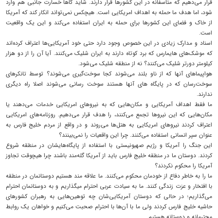
قرار می‌دهیم که متاسفانه در این کشورها قرار دارند. شاید گاها خسارت جانبی هم وارد
شود، اما هدف ما حمله به اهداف امریکایی است. هیچکس نمی‌تواند انکار کند که آمریکا
از خاک و فضای این کشورها برای حمله به ایران استفاده می‌کند و این یک واقعیت
است.
اسناد و مدارک زیادی در این خصوص وجود دارد حتی خود آمریکایی‌ها اعتراف کرده‌اند
که موشک‌های هایمارس که برد کوتاه دارند به ایران شلیک می‌کنند. آیا آن را از دو هزار
کیلومتر دورتر شلیک می‌کنند؟ نه از منطقه شلیک می‌شود.
هواپیماهای آنها که از ناو بلند می‌شوند کجا سوخت‌گیری می‌شوند؟ توسط تانکرهای
سوخت‌رسان که در پایگاه های آنها هستند سوخت رسانی می‌شوند اصلا راه دیگری
ندارند.
ما فقط اهداف آمریکایی و مکان‌هایی که به نیروهای امریکایی خدمات می‌دهند یا
مکان‌هایی که این نیروها تجمع می‌کنند، را هدف قرار می‌دهیم. روزنامه‌های امریکایی
اعتراف کردند نیروهای امریکایی به هتل‌ها می‌روند و در واقع از مردم خلیج فارس به
عنوان سپر انسانی استفاده می‌کنند. چرا این واقعیات را نمی‌بینند؟
این جنگ را آمریکا و رژیم صهیونیستی با استفاده از پایگاه‌هایشان در منطقه شروع
کردند. دوستان ما در منطقه خلیج فارس باید از آمریکا گله‌مند باشند چرا هیچوقت تجاوز
آمریکا را محکوم نکردند؟
ما را به خاطر دفاع از خودمان محکوم می‌کنند. ما علاقه مند هستیم دوستانمان در منطقه
با افتخار و عزت زندگی کنند. ما به سیادت عربی احترام میگذاریم و به دوستانمان احترام
می‌گذاریم؛ در حالی که دوستان آمریکایی‌شان‌ چه توهین‌هایی به رهبران کشورهای
حاشیه خلیج فارس کردند ولی ما با آن‌ها با احترام صحبت می‌کنیم و خواهان یک روابط
محترمانه و دوستانه هستیم.