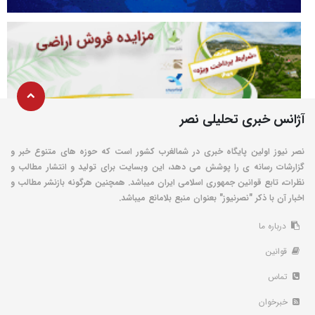
آژانس خبری تحلیلی نصر
نصر نیوز اولین پایگاه خبری در شمالغرب کشور است که حوزه های متنوع خبر و
گزارشات رسانه ی را پوشش می دهد، این وبسایت برای تولید و انتشار مطالب و
نظرات، تابع قوانین جمهوری اسلامی ایران میباشد. همچنین هرگونه بازنشر مطالب و
اخبار آن با ذکر "نصرنیوز" بعنوان منبع بلامانع میباشد.
درباره ما
قوانین
تماس
خبرخوان