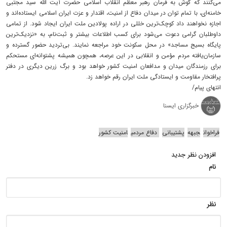
می‌کنند که گوش به فرمان رهبر معظم انقلاب اسلامی حضرت آیت الله سید مجتبی
خامنه‌ای، با تمام توان در میدان دفاع از امنیت، اقتدار و عزت ایران اسلامی ایستاده‌اند و
اجازه نخواهند داد کوچک‌ترین خللی در اراده پولادین ملت ایران ایجاد شود. از تمامی
داوطلبان گرامی دعوت می‌شود برای کسب اطلاعات بیشتر و ثبت‌نام، به «نزدیک‌ترین
پایگاه بسیج مساجد» در محل سکونت خود مراجعه نمایند. بی‌تردید حضور گسترده و
سازمان‌یافته مردم مؤمن و انقلابی در این عرصه، همچون همیشه پشتوانه‌ای مستحکم
برای رزمندگان میدان و مدافعان امنیت کشور خواهد بود و برگ زرین دیگری در دفتر
پرافتخار مقاومت و ایستادگی ملت ایران رقم خواهد زد.
انتهای پیام/
خبرگزاری ایسنا
فراخوان
جبهه‌
پشتیبانی
دفاع مردمی
امنیت کشور
افزودن نظر جدید
نام
نظر