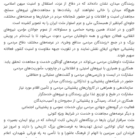
رزمندگان میدان، نشان داده‌اند که در دفاع از عزت، استقلال و امنیت میهن اسلامی،
هیچ‌گاه میدان را خالی نخواهند کرد. رشادت‌ها و مجاهدت‌های نیروهای مسلح،
مجاهدان امنیت و اطلاعات و نیز حضور شجاعانه مردم در خیابان‌ها و صحنه‌های مختلف،
جلوه‌ای کم‌نظیر از همبستگی ملی و عزم استوار ملت ایران را به تصویر کشیده است.
اکنون و در امتداد همین روحیه حماسی و مسئولانه، از عموم جوانان مؤمن، نیروهای
انقلابی، فعالان جهادی و همه داوطلبان مردمی دعوت می‌شود تا با ثبت‌نام در پویش
بزرگ و در جمع «رزمندگان مردمی مدافع وطن»، در عرصه‌های مختلف دفاع مردمی و
پشتیبانی جهادی ایفای نقش نمایند و در تقویت جبهه مقاومت و امنیت کشور، فعالانه
سهیم شوند.
مشارکت داوطلبان مردمی می‌تواند در عرصه‌های گوناگون خدمت و مجاهدت تحقق یابد:
همکاری و همیاری با نیروهای امنیتی و اطلاعاتی در چارچوب مأموریت‌های مردمی
مشارکت در ایست و بازرسی‌های مردمی و گشت‌های عملیاتی و حفاظتی
حضور در شبکه‌های پشتیبانی و تدارکاتی رزمندگان میدان
سازماندهی و همراهی در کاروان‌های پشتیبانی مردمی و تأمین اقلام مورد نیاز
مشارکت در طبخ و توزیع غذا برای رزمندگان و نیروهای خدمتگزار
همکاری در امداد، رسیدگی و پشتیبانی از مجروحان و آسیب‌دیدگان
فعالیت در گروه‌های جهادی مردمی برای خدمات عمومی و پشتیبانی اجتماعی
و دیگر عرصه‌های مجاهدت و خدمت در شرایط ویژه کنونی
ملت سرافراز ایران بارها در بزنگاه‌های تاریخی ثابت کرده‌اند که در پرتو ایمان، بصیرت و
روحیه ایثار، توانایی تبدیل تهدیدها به فرصت‌های بزرگ تاریخی را دارند و امروز نیز
فرزندان این سرزمین با الهام از فرهنگ عاشورا و با تأسی به راه نورانی شهیدان، اعلام