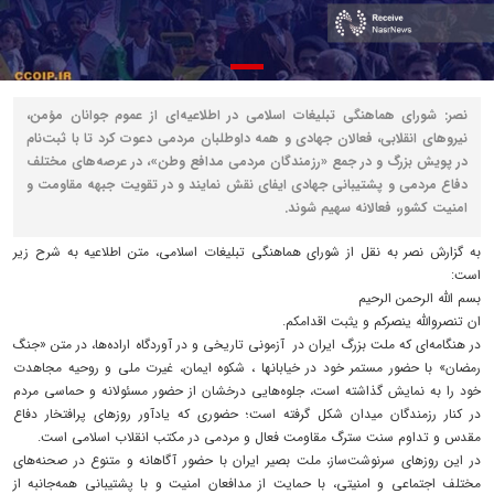
نصر: شورای هماهنگی تبلیغات اسلامی در اطلاعیه‌ای از عموم جوانان مؤمن،
نیروهای انقلابی، فعالان جهادی و همه داوطلبان مردمی دعوت کرد تا با ثبت‌نام
در پویش بزرگ و در جمع «رزمندگان مردمی مدافع وطن»، در عرصه‌های مختلف
دفاع مردمی و پشتیبانی جهادی ایفای نقش نمایند و در تقویت جبهه مقاومت و
امنیت کشور، فعالانه سهیم شوند.
به گزارش نصر به نقل از شورای هماهنگی تبلیغات اسلامی، متن اطلاعیه به شرح زیر
است:
بسم الله الرحمن الرحیم
ان تنصروالله ینصرکم و یثبت اقدامکم.
در هنگامه‌ای که ملت بزرگ ایران در آزمونی تاریخی و در آوردگاه اراده‌ها، در متن «جنگ
رمضان» با حضور مستمر خود در خیابانها ، شکوه ایمان، غیرت ملی و روحیه مجاهدت
خود را به نمایش گذاشته است، جلوه‌هایی درخشان از حضور مسئولانه و حماسی مردم
در کنار رزمندگان میدان شکل گرفته است؛ حضوری که یادآور روزهای پرافتخار دفاع
مقدس و تداوم سنت سترگ مقاومت فعال و مردمی در مکتب انقلاب اسلامی است.
در این روزهای سرنوشت‌ساز، ملت بصیر ایران با حضور آگاهانه و متنوع در صحنه‌های
مختلف اجتماعی و امنیتی، با حمایت از مدافعان امنیت و با پشتیبانی همه‌جانبه از