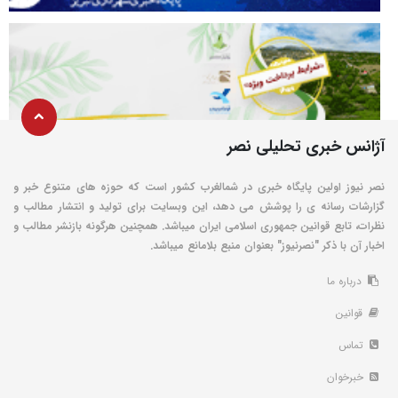
آژانس خبری تحلیلی نصر
نصر نیوز اولین پایگاه خبری در شمالغرب کشور است که حوزه های متنوع خبر و
گزارشات رسانه ی را پوشش می دهد، این وبسایت برای تولید و انتشار مطالب و
نظرات، تابع قوانین جمهوری اسلامی ایران میباشد. همچنین هرگونه بازنشر مطالب و
اخبار آن با ذکر "نصرنیوز" بعنوان منبع بلامانع میباشد.
درباره ما
قوانین
تماس
خبرخوان