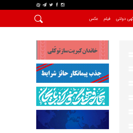
A
هی دولتی
فیلم
عکس