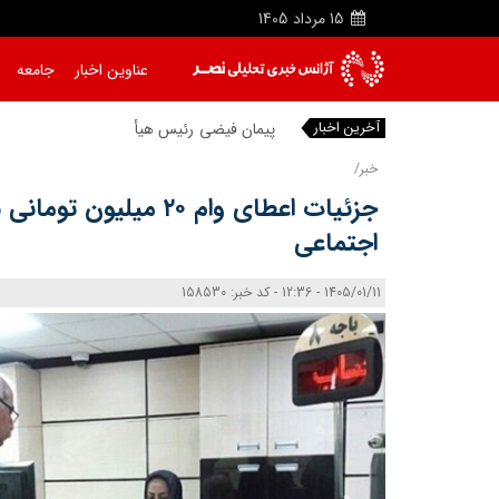
15
مرداد
1405
عناوین اخبار
جامعه
آخرین اخبار
پیمان فیضی رئیس هیأت‌مدیره شرکت
خبر/
جزئیات اعطای وام ۲۰ میل
اجتماعی
1405/01/11 - 12:36 - کد خبر: 158530