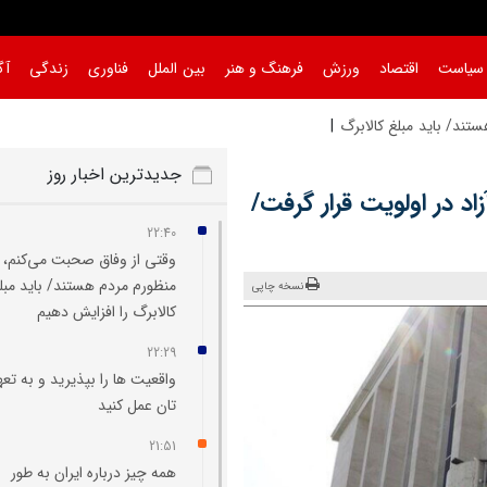
سیاست
اقتصاد
ورزش
فرهنگ و هنر
بین الملل
فناوری
زندگی
آگ
ند/ باید مبلغ کالابرگ را افزایش
جدیدترین اخبار روز
اد در اولویت قرار گرفت/
22:40
وقتی از وفاق صحبت می‌کنم،
منظورم مردم هستند/ باید مبل
نسخه چاپی
کالابرگ را افزایش دهیم
22:29
واقعیت‌ ها را بپذیرید و به تعه
تان عمل کنید
21:51
همه چیز درباره ایران به طور