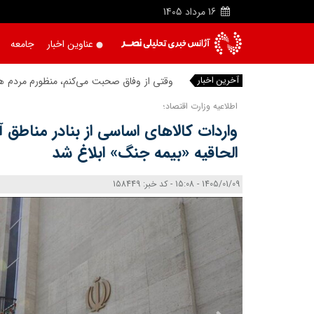
16
مرداد
1405
عناوین اخبار
جامعه
آخرین اخبار
وقتی از وفاق صحبت می‌کنم، منظورم مردم هست
اطلاعیه وزارت اقتصاد؛
واردات کالاهای اساسی از بنادر مناطق آز
الحاقیه «بیمه جنگ» ابلاغ شد
1405/01/09 - 15:08 - کد خبر: 158449