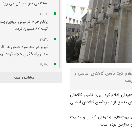
استثنایی خوب پیش می‌ رود
21:25
پایان طرح ترافیکی اربعین پلی
ثبت ۶۷ میلیون تردد
20:49
تبریز در محاصره خودروها؛ ظر
معابر پاسخگوی حجم تردد ن
20:29
آتش‌ سوزی واحد مسکونی در
اعلام کرد: تأمین کالاهای اساسی و
مشاهده همه
محله لک‌ لکلر تبریز مهار شد
رفت.
20:24
ه‌ای اعلام کرد: برای تامین کالاهای
افزایش پلکانی تعرفه بهای برق
 مناطق آزاد در تأمین کالاهای اساسی
کشاورزی لغو شد
20:07
پروژه‌های بندرهای کشور و تقویت
لزوم هم‌ افزایی روابط‌ عمومی‌ 
ن سازمان بوده است.
برای تبیین عملکرد دولت