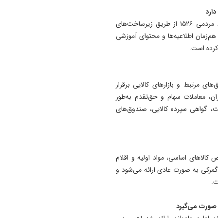
19:54
سازمان امور مالیاتی کشور نیز با استمرار فعالیت مرکز ارتباط مردمی ۱۵۲۶ از طریق زیرساخت‌های
دستگیری دو هزار و ۹۶۱
 داده و هم‌زمان اطلاعیه‌ها و محتوای آموزشی
آذربایجان‌شرقی
 کرده است.
17:12
پیشکسوتان تراکتور طومار
محکومیت تبعیض علیه تیم مل
های مرتبط و بازارهای کالایی برقرار
ایران را امضا کردند
ان، معاملات سهام و حق‌تقدم به‌طور
ت، گواهی سپرده کالایی، صندوق‌های
 کالاهای اساسی، مواد اولیه و اقلام
 گمرکی به صورت عادی ارائه می‌شود و
ت.
صورت می‌گیرد