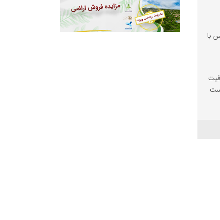
س با
فیت
یست
ها