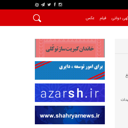
A
هی دولتی
فیلم
عکس
غ
دات‌