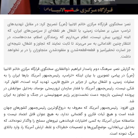
نصر: سخنگوی قرارگاه مرکزی خاتم الانبیا (ص) تصریح کرد: در مقابل تهدیدهای
ترامپ مبنی بر عملیات زمینی، یا اشغال هر نقطه‌ای از سرزمین‌های ایران، که
البته آرزویی بیش نیست، اعلام می‌داریم که رزمندگان اسلام، مدت‌هاست، در
انتظار چنین اقداماتی به سر می‌برند تا ثابت نمایند که تجاوز و اشغال، نتیجه‌ای
جز اسارت تحقیرآمیز و قطعه‌قطعه‌شدن و مفقودشدنِ متجاوزان را در بر نخواهد
داشت.
به گزارش نصر، سرهنگ دوم پاسدار ابراهیم ذوالفقاری سخنگوی قرارگاه مرکزی خاتم الانبیا
(ص) در پیامی تصویری با بیان اینکه «ترامپ، رئیس‌جمهور آمریکا، بارها ایران را به
عملیات زمینی، و اشغال برخی از جزایر در خلیج فارس، تهدید کرده است»، اظهار کرد:
شکی نیست، رئیس‌جمهور آمریکا، با فشار سازمان تروریستی موساد، به‌دلیل سوابقش در
پرونده اپستین، بازیچه دست نخست‌وزیر رژیم صهیونیستی در جنگ و تجاوز به ایران
شد.
وی افزود: رئیس‌جمهور آمریکا، که معروف به دروغ‌گوترین رئیس‌جمهور کشورهای جهان
شده است و هیچ ثبات فکری و گفتمانی ندارد، به هیچ عنوان قابل اعتماد نیست و
متاسفانه سران آمریکا، به کسی اختیارات فرماندهی نیروهای مسلح را واگذار نموده‌اند، که
به‌دلیل بی‌تعادلی، موضع‌گیری‌ها و تصمیمات خطرناک و غلط، ارتش آمریکا را، وارد باتلاق
مرگ نموده است.