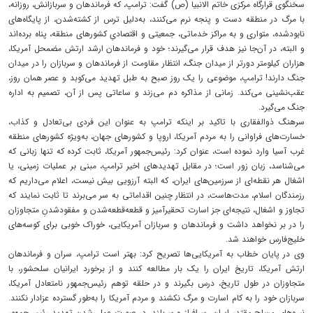
سخنگوی قرارگاه مرکزی خاتم الانبیا (ص) گفت: ترامپ، که فرماندهان و سربازانش، روزانه،
با مرگ در منطقه دست و پنجه نرم می‌کنند، به‌دلیل ترس از کشته‌شدن، از پایگاه‌های
نابودشده، متواری و به مراکز خدماتی، جمعیتی و اقتصادیِ کشورهای منطقه، پناه برده‌اند
و البته، در آن‌جا نیز هدف قرار می‌گیرند؛ خود و فرماندهان ارشد ارتش مضمحل آمریکا،
هزاران کیلومتر دورتر از میدان جنگ، انتظار مقاومت از فرماندهان و سربازان را در میدان
جنگ دارند! ترامپ، موضوعی را یک روز صبح به طبل تهدید می‌کوبد و عصر همان روز،
عقب‌نشینی می‌کند. زمانی از مذاکره دم می‌زند و ساعاتی پس از آن، تصمیم به اداره
جنگ می‌گیرد.
سرهنگ ذوالفقاری با تاکید بر اینکه ترامپ به عنوان این فردی بی‌تعادل و کذاب،
خسارت‌های فراوانی را به مردم آمریکا، اروپا و کشورهای جهان، به‌ویژه کشورهای منطقه
غرب آسیا وارد نموده است، عنوان کرد: رئیس‌جمهور آمریکا، ثابت کرده که تنها زبانی که
می‌شناسد، زبان زور است؛ در مقابل تهدیدهای اخیر ترامپ، مبنی بر عملیات زمینی، یا
اشغال هر نقطه‌ای از سرزمین‌های ایران، که البته آرزویی بیش نیست، اعلام می‌داریم که
رزمندگان اسلام، مدت‌هاست، در انتظار چنین اقداماتی به سر می‌برند تا ثابت نمایند که
تجاوز و اشغال، نتیجه‌ای جز اسارت تحقیرآمیز و قطعه‌قطعه‌شدن و مفقودشدنِ متجاوزان
را در بر نخواهد داشت و فرماندهان و سربازان آمریکایی، خوراک خوبی برای کوسه‌های
خلیج‌فارس خواهند شد.
وی در پایان خطاب به آمریکایی‌ها تصریح کرد: بهتر است ترامپ، سران و فرماندهان
ارتش آمریکا، تاریخ ایران را یک بار مطالعه کنند و از برخورد ایرانیان سلحشور، با
متجاوزان در طول تاریخ، درس بگیرند و در حلقه توهم رئیس‌جمهور نامتعادل آمریکا،
سربازان خود را به کام اسارت و مرگ نکشند و مردم آمریکا را به‌طور گسترده عزادار نکنند.
نیروهای مسلح مقتدر ایران، سرافراز و سربلند، در صورت عملی‌شدن تهدید رئیس‌جمهور