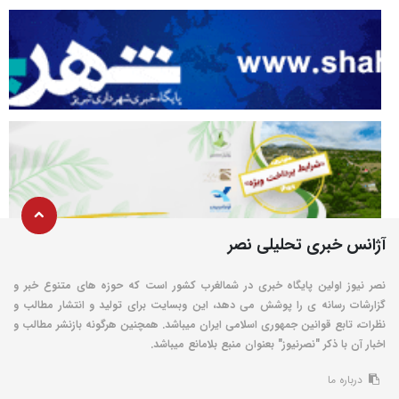
آژانس خبری تحلیلی نصر
نصر نیوز اولین پایگاه خبری در شمالغرب کشور است که حوزه های متنوع خبر و
گزارشات رسانه ی را پوشش می دهد، این وبسایت برای تولید و انتشار مطالب و
نظرات، تابع قوانین جمهوری اسلامی ایران میباشد. همچنین هرگونه بازنشر مطالب و
اخبار آن با ذکر "نصرنیوز" بعنوان منبع بلامانع میباشد.
درباره ما