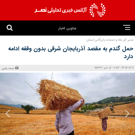
عناوین اخبار
مدیر کل غله و خدمات بازرگانی استان:
حمل گندم به مقصد آذربایجان شرقی بدون وقفه ادامه
دارد
1405/01/06 - 10:57 - کد خبر: 158309
نسخه چاپی