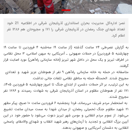
نصر: اداره‌کل مدیریت بحران استانداری آذربایجان شرقی در اطلاعیه 21 خود
تعداد شهدای جنگ رمضان در آذربایجان شرقی را ۱۷۱ و مجروحان هم ۱۲۸۶ نفر
اعلام کرد.
به گزارش نصر،طی ۲۴ ساعت گذشته (از ساعت ۱۹ سه‌شنبه ۴ فروردین تا ساعت ۱۹
چهارشنبه ۵ فروردین) در حملات صهیونی ـ آمریکایی به میهن اسلامی، ۳ محل نظامی
در اطراف تبریز و یک محل در داخل شهر تبریز (خانه سازمانی راه‌آهن) مورد اصابت قرار
گرفتند.
متاسفانه در حمله به خانه سازمانی راه‌آهن ۹ نفر از هموطنان عزیز شهید و تعدادی
مجروح شدند. الحمدلله حمله به مناطق نظامی تلفات جانی نداشت.
به این ترتیب، بر اثر حملات دشمن، از ابتدای جنگ تا امروز چهارشنبه ۵ فروردین ۱۴۰۵،
۱۷۱ نفر از هموطنان مظلوم در استان آذربایجان شرقی به شهادت رسیدند و ۱۲۸۶ نفر
مجروح شدند.
به استحضار مردم شریف می‌رساند، فردا پنجشنبه ۶ فروردین ساعت ۱۰ صبح، پیکر مطهر
۲۱ شهید مظلوم جنگ تحمیلی رمضان، از میدان شهدا به سمت میدان ساعت تشییع
می‌شود. از عموم مردم انقلابی و مومن شهر تبریز دعوت می‌شود با حضور خود در این
آیین بزرگ‌ انقلابی و تجدید با آرمان‌های رهبر شهید انقلاب و شهدای والامقام، پاسخی
انقلابی به دشمنان آمریکایی و صهیونی بدهند.