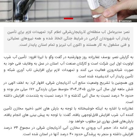
نصر: مدیرعامل آب منطقه‌ای آذربایجان‌شرقی اعلام کرد: تمهیدات لازم برای تأمین
پایدار آب شهروندان گرامی در شرایط جنگی اتخاذ شده و همه نیروهای عملیاتی
و فنی مشغول به کار هستند و اکنون آب تبریز و تمام استان پایدار است. ‌
به گزارش نصر، یوسف غفارزاده روز چهارشنبه در گفت وگو با ایرنا افزود: تأمین آب شرب
اولویت اول این شرکت است و کارکنان صنعت آب استان در عمل به وظایف فنی خود به
صورت شبانه‌روزی فعالیت می کنند و تمهیدات لازم برای افزایش تاب آوری شبکه و
تأمین پایدار آب اندیشیده شده است. ‌
وی همچنین با تشریح وضعیت منابع آب آذربایجان شرقی، اظهار کرد: به لطف الهی در
شش ماهه اول سال آبی جاری ۱۴۰۵_۱۴۰۴ متوسط میزان بارندگی ۱۷۲ میلی متر بوده و
حدود ۹۰ درصد نسبت به سال آبی گذشته و ۱۱ درصد نسبت به بلندمدت افزایش داشته
است. ‌
غفارزاده با اشاره به اینکه خوشبختانه با توجه به بارش های اخیر، ذخیره مخازن تأمین
کننده آب شرب افزایش قابل‌توجهی یافته، گفت: با توجه به پیش بینی های انجام یافته،
بارش‌های فصل بهاری نیز مطلوب خواهد بود. ‌
وی ادامه داد: حجم آب ورودی به مخازن آبی آذربایجان شرقی در مجموع ۳۴ درصد
افزایش داشته و منجر به پرشدگی حدود ۴۰ درصد آنها در استان شده است.