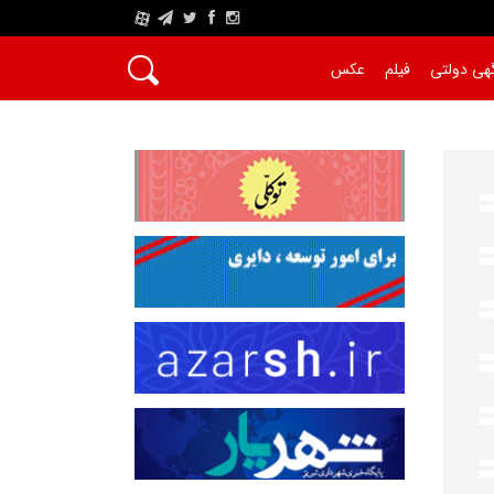
A
هی دولتی
فیلم
عکس