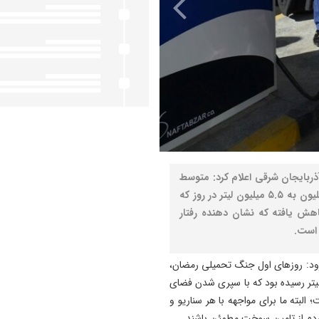
ربایجان شرقی اعلام کرد: متوسط
مصرف بنزین استان از آغاز جنگ رمضان تاکنون از ۱۰ میلیون به ۵.۵ میلیون لیتر در روز که
هش یافته که نشان دهنده رفتار
 است.
زود: روزهای اول جنگ تحمیلی رمضان،
بایجان شرقی حتی به بیش از ۱۰ میلیون لیتر رسیده بود که با سپری شدن فضای
لبته ما برای مواجهه با هر سناریو و
مردم از تامین سوخت مطمئن باشند.