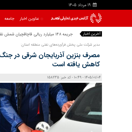
19
مرداد
1405
عناوین اخبار
جامعه
آخرین اخبار
جریمه ۱۴۸ میلیارد ریالی قاچاقچیان شمش نقره در شبستر
مدیر شرکت ملی پخش فرآورده‌های نفتی منطقه استان:
کاهش یافته است
1405/01/04 - 10:49 - کد خبر: 158235