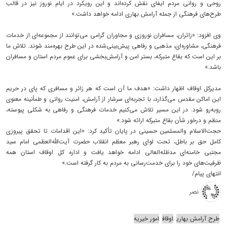
روحی و روانی مردم ایفای نقش کرده‌اند و این رویکرد در ایام نوروز نیز در قالب
طرح‌های فرهنگی از جمله آرامش بهاری ادامه خواهد داشت.»
وی افزود: «زائران، مسافران نوروزی و مجاوران گرامی می‌توانند از مجموعه‌ای از خدمات
فرهنگی، مشاوره‌ای، مذهبی و رفاهی پیش‌بینی‌شده در این طرح بهره‌مند شوند. تلاش ما
بر این است که بقاع متبرکه، بستر امن و آرامش‌بخشی برای عموم مردم استان و مسافران
باشد.»
مدیرکل اوقاف اظهار داشت: «هدف ما آن است که هر زائر و مسافری که پای در حریم
این اماکن مقدس می‌گذارد، با تجربه‌ای سرشار از آرامش، امنیت روانی و طمأنینه معنوی
روبه‌رو شود. در این مسیر تلاش می‌کنیم خدمات فرهنگی و رفاهی به شکلی پیوسته،
منظم و درخور شأن بقاع متبرکه ارائه شود.»
حجت‌الاسلام والمسلمین حسینی در پایان تأکید کرد: «این اقدامات تا تحقق پیروزی
کامل حق بر باطل، تحت لوای رهبر معظم انقلاب حضرت آیت‌الله‌العظمی امام سید
مجتبی خامنه‌ای مدظله‌العالی ادامه خواهد یافت و اداره کل اوقاف استان همه
ظرفیت‌های خود را برای خدمت‌رسانی به مردم به کار گرفته است.»
انتهای پیام/
نصر
طرح آرامش بهاری
اوقاف
امور خیریه