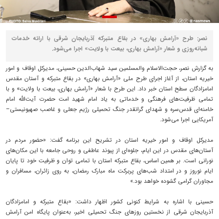
نصر: طرح «آرامش بهاری» در بقاع متبرکه آذربایجان شرقی با ارائه خدمات
شبانه‌روزی و شعار «آرامش بهاری، بیعت با ولایت» اجرا می‌شود.
به گزارش نصر، حجت‌الاسلام والمسلمین سید شهاب‌الدین حسینی، مدیرکل اوقاف و امور
خیریه استان، از آغاز اجرای طرح ملی «آرامش بهاری» در بقاع متبرکه و آستان مقدس
امامزادگان سطح استان خبر داد. این طرح با شعار «آرامش بهاری، بیعت با ولایت» و با
تمامی ظرفیت‌های فرهنگی و خدماتی به یاد امام شهید امت حضرت آیت‌الله امام
خامنه‌ای قدس‌سره و شهدای گرانقدر جنگ تحمیلی رژیم جعلی و غاصب صهیونیستی–
آمریکایی اجرا می‌شود.
مدیرکل اوقاف و امور خیریه استان در تشریح این برنامه گفت: «حضور مردم در
آستان‌های مقدس در این ایام، جلوه‌ای از پیوند عاطفی و روحی جامعه با این مکان‌های
نورانی است. بر همین اساس، بقاع متبرکه استان با تمامی توان و ظرفیت خود تا پایان
ایام نوروز و در امتداد شب‌های پربرکت ماه مبارک رمضان، به روی زائران، مسافران و
مجاوران گرامی گشوده خواهد بود.»
حسینی با اشاره به شرایط کنونی کشور اظهار داشت: «بقاع متبرکه و امامزادگان
آذربایجان شرقی از نخستین روزهای جنگ تحمیلی اخیر، به‌عنوان پایگاه امن آرامش