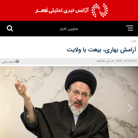
عناوین اخبار
خبر/
آرامش بهاری، بیعت با ولایت
1404/12/29 - 13:32 - کد خبر: 158175
نسخه چاپی