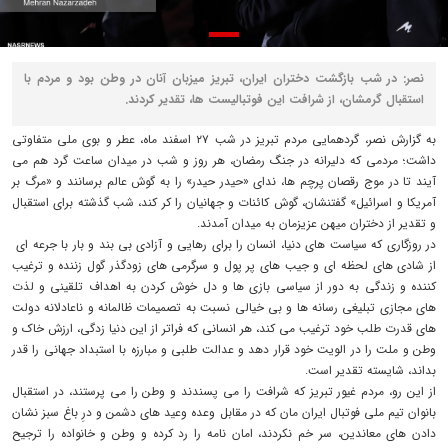
نصر: در شب بازگشت دختران ایران، تبریز میزبان آنان در وطن بود و مردم با
استقبال گرمشان، از شرافت این فوتبالیست ها، تقدیر کردند.
به گزارش نصر، گردهمایی مردم تبریز در شب ۲۷ اسفند ماه، عطر و بوی ملی متفاوتی
داشت؛ مردمی که دلیرانه در جنگ رمضان، هر روز و شب در میدان ساعت گرد هم می
آیند تا در موج رقصان پرچم ها، ندای «حیدر حیدر» را به گوش عالم برسانند و «مرگ بر
آمریکا و اسرائیل» گفتنشان، گوش کائنات و جهانیان را کر کند، شب گذشته برای استقبال
و تقدیر از دختران میهن عزیزمان به میدان آمدند.
در روزگاری که سیاست های دنیا، انسان را برای رهایی و آزادی بی بند و بار با جرعه ای
از شادی های لحظه ای و جیب های پر پول و سرگرمی های زودگذر گول زننده و ترغیب
کننده و زندگی به دور از سیاسی بازی ها و دل خوش کردن به اهداف تلقینی و لذت
های مجازی تبلیغی رسانه ها و بی خیالی نسبت به تصمیمات ظالمانه و ناعادلانه دولت
های قدرت طلب خود ترغیب می کند، هر انسانی که فراتر از این دنیا زدگی، ارزش خاک و
وطن و ملت را در الویت خود قرار دهد و عدالت طلبی و مبارزه با استبداد جهانی را قدر
بداند، شایسته تقدیر است.
از این رو، مردم غیور تبریز که شرافت را می پسندند و وطن را می پرستند، در استقبال
بانوان تیم ملی فوتبال ایران مان که در مقابل وعده وعید های دشمن و درِ باغ سبز نشان
دادن های معاندین، سر خم نکردند، امان نامه را رد کرده و وطن و خانواده را ترجیح