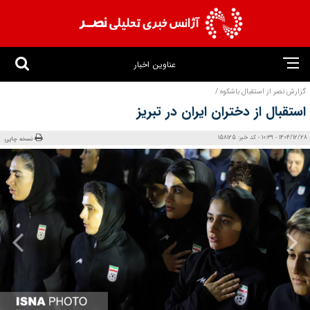
عناوین اخبار
گزارش نصر از استقبال باشکوه /
استقبال از دختران ایران در تبریز
1404/12/28 - 10:39 - کد خبر: 158125
نسخه چاپی