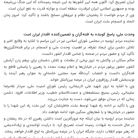
ایران تصریح کرد: اکنون همه این کشورها به این نتیجه رسیده‌اند که این جنگ بی‌نتیجه
بوده و جمهوری اسلامی ایران ابرقدرت منطقه است و موازنه قدرت به نفع ایران است.
وی از مردم خواست تا پشتیبان نظام و نیروهای مسلح باشند و تأکید کرد: امروز زمان
اتحاد و انسجام ملت ایران است.
وحدت ملی، پاسخ کوبنده به فتنه‌گران و تضمین‌کننده اقتدار ایران است
نماینده مردم ارومیه در مجلس شورای اسلامی نیز در این مراسم با اشاره به وقایع اخیر و
تلاش دشمن برای ایجاد تفرقه، بر اهمیت وحدت ملی و انسجام در برابر فتنه‌انگیزی‌ها
تأکید کرد و حضور مردم در صحنه را ضامن اقتدار کشور دانست.
حاکم ممکان در واکنش به ترور برخی از مقامات و تلاش دشمنان برای برهم زدن آرامش
کشور، حضور پرشور مردم در خیابان‌ها و اعلام بیعت مجدد با رهبری را پاسخی قاطع به
فتنه‌گران دانست و انتصاب آیت‌الله سید مجتبی خامنه‌ای به عنوان رهبر آینده را،
نویدبخش اقتدار روزافزون ایران در عرصه بین‌الملل خواند.
وی با اشاره به ترور شهید علی لاریجانی، رئیس شورای امنیت ملی، سردار غلامرضا
سلیمانی، رئیس بسیج مستضعفان و حجت‌الاسلام خطیب، وزیر اطلاعات، افزود: دشمن
زمانی که در میدان موفق نمی‌شود، دست به جنایت می‌زند.
وی با تأکید بر ادامه راه شهدا توسط ملت، خاطرنشان کرد: این ملت راه این شهدا را با
حضور در خیابان‌ها و با شعارهای سنگین خود ادامه خواهند داد.
نماینده مردم ارومیه با بیان اینکه چه غرورآفرین است داشتن رهبری که در ماه رمضان و
در حال خدمت به شهادت رسیده است، تصریح کرد: با درایت، توانمندی و ژرف‌اندیشی
که رهبر سوم انقلاب دارند، جایگاه ایران را در عرصه بین‌الملل به اوج اقتدار خواهد رساند.
ممکان ضمن تجدید بیعت با رهبری، بر تکیه بر اراده ملت برای پیشبرد اهداف اسلام و