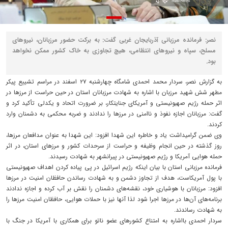
نصر: فرمانده مرزبانی آذربایجان غربی گفت: به برکت حضور مرزبانان، نیروهای
مسلح، سپاه و نیروهای انتظامی، هیچ تجاوزی به خاک کشور ممکن نخواهد
بود.
به گزارش نصر، سردار محمد احمدی شامگاه چهارشنبه ۲۷ اسفند در مراسم تشییع پیکر
مطهر شش شهید مرزبان با اشاره به شهادت مرزبانان استان در حین حراست از مرزها در
اثر حمله رژیم صهیونیستی و آمریکای جنایتکار، بر ضرورت اتحاد و یکدلی تأکید کرد و
گفت: مرزبانان اجازه نفوذ و ناامنی در مرزها را ندادند و ضربه محکمی به دشمنان وارد
کردند.
وی ضمن گرامیداشت یاد و خاطره این شهدا افزود: این شهدا به عنوان مدافعان مرزها،
روز گذشته در حین انجام وظیفه و حراست از سرحدات کشور و مرزهای استان، در اثر
حمله هوایی آمریکا و رژیم صهیونیستی در پیرانشهر به شهادت رسیدند.
فرمانده مرزبانی استان با بیان اینکه رژیم اسرائیل در پی پیاده کردن اهداف صهیونیستی
با پول آمریکاست، هدف از تجاوز دشمن و به شهادت رساندن حافظان امنیت در مرزها
افزود: مرزبانان با هوشیاری خود، نقشه‌های دشمنان را نقش بر آب کرده و اجازه ندادند
برنامه‌های آن‌ها در مرزها اجرا شود لذا آنها نیز با حملات هوایی، حافظان امنیت مرزها را
به شهادت رساندند.
سردار احمدی بااشاره به امتناع کشورهای عضو ناتو برای همکاری با آمریکا در جنگ با