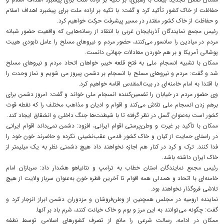
حفاظت از خاک کشور تأکید کرد و گفت: با تکیه بر اراده ملت برای پیشبرد اهداف اسلام
و حفاظت از خاک کشور مقتدر در مسیر پیشرفت حرکت خواهیم کرد.
رئیس مجمع نمایندگان آذربایجان غربی با انتقاد از رسانه‌هایی که واقعیت حضور شبانه
مردم در میادین را سانسور می‌کنند، حضور مردم و نیروهای مسلح را عامل نابودی هیبت
پوشالی آمریکا و بر هم خوردن معادلات جهانی دانست.
ممکان با تشبیه انسجام ملی به فتح قلعه خیبر، خواهان اتحاد مردم و نیروهای مسلح
شد و گفت: مردم و نیروهای مسلح با انسجام بر دشمن پیروز می شویم و نماز وحدت را
با اقتدا به امام خامنه‌ای در بیت‌المقدس اقامه خواهیم کرد.
وی حضور مردم در خیابان را تضمین‌کننده انسجام ملی خواند و گفت: امروز دشمن برای
برهم زدن انسجام ملی تلاش می‌کند و اقوام و ادیان و مذاهب مختلف را که نقطه قوت
کشور است به‌عنوان گسل در نظر گرفته تا با شیطنت‌ها جنگ داخلی و انشقاق ایجاد کند.
ممکان با تأکید بر غیرت و وطن‌پرستی اقوام ایرانی، افزود: دشمن نمی‌داند اقوام ایرانی
در راستای حمایت از کیان و خاک کشور قدمی عقب‌نشینی نکرده و حاضرند خون خود را
فدا کنند. ترک و کرد در کنار هم اجازه نخواهند داد هیچ دشمنی نظر به یک میلیمتر از
خاک ایران داشته باشد.
رئیس مجمع نمایندگان استان خطاب به ترامپ و نتانیاهو هشدار داد: سربازان امام
خامنه‌ای با اتحاد و همدلی همه اقوام تا آخرین قطره خون به‌عنوان سرباز ولایت از هیچ
تلاشی فروگذار نخواهند بود.
نماینده ارومیه در مجلس همچنین از وطن‌فروشان و مزدوران دشمن ابراز انزجار کرد و
گفت: چگونه می‌توانند به این مرز و بوم و خاک خیانت کنند، شرم باد بر آنها.
ممکان در ادامه، رسالت شرعی را مانع از تصرف کشورهای اسلامی توسط نطفه