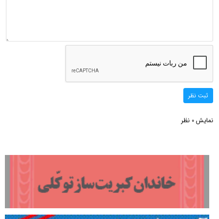
ثبت نظر
نمایش
نظر
0