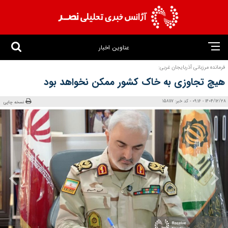
عناوین اخبار
فرمانده مرزبانی آذربایجان غربی:
هیچ تجاوزی به خاک کشور ممکن نخواهد بود
1404/12/28 - 09:16 - کد خبر: 158117
نسخه چاپی