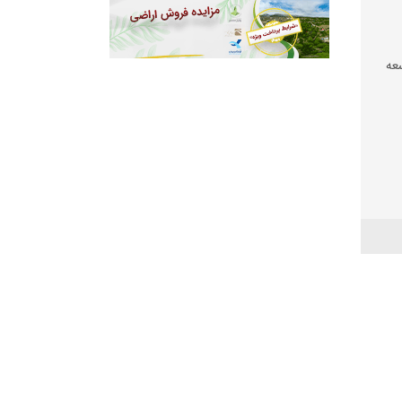
عه
 شود
عیشت
شی
 بود