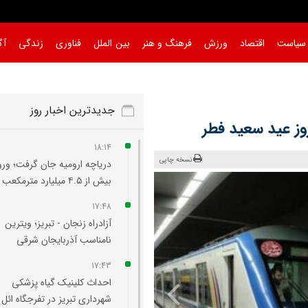
سیاست
اقتصاد
ورزش
فرهنگ و هنر
بین الملل
فناوری
زندگی
آگ
جدیدترین اخبار روز
وز عید سعید فطر
18:14
نسخه چاپی
دریاچه ارومیه جان گرفت؛ ورو
بیش از ۴.۵ میلیارد مترمکعب آب
17:48
آزادراه زنجان - تبریز؛ ویترین
نامناسب آذربایجان شرقی
17:43
احداث کلینیک گیاه‌ پزشکی
شهرداری تبریز در تفرجگاه ائل‌