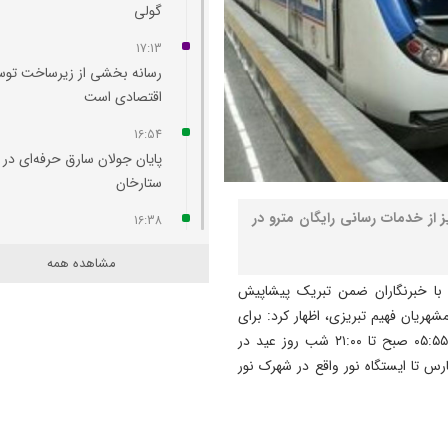
گولی
17:13
رسانه بخشی از زیرساخت توس
اقتصادی است
16:54
پایان جولان سارق حرفه‌ای در
ستارخان
 از خدمات رسانی رایگان مترو در
16:38
چهره جاده ائل‌ گلی زیباتر می‌
مشاهده همه
16:36
 با خبرنگاران ضمن تبریک پیشاپیش
امروز مهم‌ ترین نگرانی‌ ام م
هریان فهیم تبریزی، اظهار کرد: برای
مردم است
تسهیل در تردد نمازگزاران نماز عید، متروی تبریز از ساعت ۰۵:۵۵ صبح تا ۲۱:۰۰ شب روز عید در
 تا ایستگاه نور واقع در شهرک نور
16:19
مسمومیت شناگران تبریزی نا
از واکنش مواد ضدعفونی‌ کننده