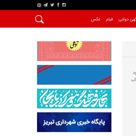
A
هی دولتی
فیلم
عکس
د