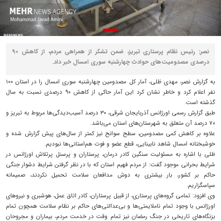
نصر: رئیس نظام پرستاری تبریز، ضمن تشکر از همراهی مردم، از کاهش ۹۰
درصدی مصدومیت‌های حوادث چهارشنبه سوری امسال خبر داد.
به گزارش نصر، مهدی ظلی، آمار کل مصدومین چهارشنبه سوری امسال را در استان ۱۰۰
نفر اعلام کرد و خاطر نشان کرد این آمار حاکی از کاهش ۹۰ درصدی نسبت به سال
گذشته است.
طبق گزارش رسمی اورژانس آذربایجان شرقی، ۳۰ درصد آسیب‌دیدگی‌‌ها مربوط به تبریز و
۷۰ درصد آن متعلق به شهرستان‌های استان می‌باشد.
علاوه بر کاهش کمی مصدومین، سطح سوانح نیز کمتر از سال‌های پیش گزارش شده و
خوشبختانه امسال شاهد نابینایی، قطع عضو و فوت هم‌استانی‌ها نبودیم.
ظلی با اشاره به مسئولیت سنگین کادر درمان، پرستاران و پرسنل پرتلاش اورژانس در
شرایط بحرانی موجود گفت: از مردم فهیم استان که با در نظر گرفتن شرایط دشوار جنگی
حاکم بر کشور، بار بیشتری به دوش مدافعان سلامت تحمیل نکردند، صمیمانه
سپاسگزاریم.
وی افزود: تمامی گروه‌های پرستاری، از قبیل پرستاران، کادر اتاق عمل، هوشبری و نیروهای
اورژانس با وجود تمام ناملایمتی‌ها و بی‌عدالتی‌های حاکم بر نظام سلامت همچون تمام
بزنگاه‌های تاریخی در جنگ رمضان نیز تمام وقت در خدمت مردم‌، بیماران و مجروحان