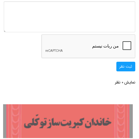
ثبت نظر
نمایش
نظر
0