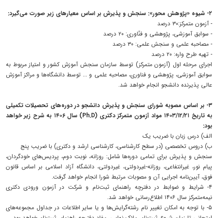
۲- شیوه «پژوهش محور»: سنجش و پذیرش بر اساس معیارهای زیر صورت می‌گیرد:
- آزمون متمرکز:۳۰ درصد
- سوابق آموزشی، پژوهشی و فنّاوری: ۲۰ درصد
- مصاحبه علمی و سنجش علمی: ۳۰ درصد
- تهیه طرح واره: ۲۰ درصد
اجرای مرحله اول (آزمون متمرکز) توسط سازمان سنجش آموزش کشور و امتیاز مربوط به
سوابق آموزشی، پژوهشی و فناوری، مصاحبه علمی و ... توسط دانشگاه‌ها و مراکز آموزش
عالی پذیرنده دانشجو انجام خواهد شد.
۳- بر اساس مصوبه شورای سنجش و پذیرش دانشجو در دوره‌های تحصیلات تکمیلی
به تاریخ ۱۴۰۳/۱۲/۲۱ مواد آزمون متمرکز دکتری (Ph.D) سال ۱۴۰۶ به شرح زیر خواهد
بود:
الف) درس زبان با ضریب یک
ب) دروس تخصصی (در سطح کارشناسی، کارشناسی ارشد و دکتری) با ضریب پنج
سنجش و پذیرش برای تمامی دوره‌ها شامل: روزانه، نوبت دوم، پردیس‌های خودگردان،
پیام نور، غیرانتفاعی، روزانه-غیردولتی، غیردولتی، دانشگاه آزاد اسلامی بر اساس قانون
فوق، آیین‌نامه اجرایی آن و مصوبات مرتبط شورا انجام خواهد گرفت.
۴- شرایط و ضوابط در دفترچه راهنمای ثبت‌نام و شرکت در آزمون ورودی دکتری
نیمه‌متمرکز سال ۱۴۰۶ اطلاع‌رسانی خواهد شد.
۵- با توجه به امکان تغییر نام رشته‌گرایش‌ها و یا سایر اطلاعات در جداول مجموعه‌های
امتحانی تا زمان شروع ثبت‌نام، ملاک نهایی، مفاد دفترچه راهنمای ثبت‌نام خواهد بود.