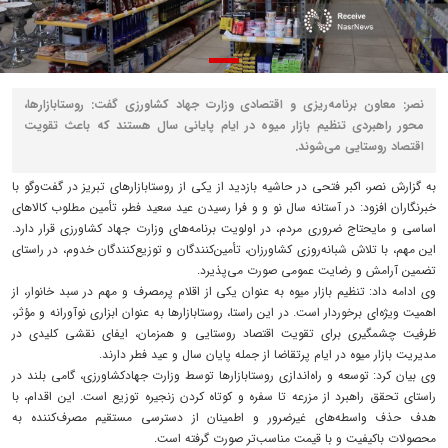
نصر: معاون برنامه‌ریزی و اقتصادی وزارت جهاد کشاورزی گفت: روستابازارها،
محور راهبردی تنظیم بازار میوه در ایام پایانی سال هستند که باعث تقویت
اقتصاد روستایی می‌شوند.
به گزارش نصر، اکبر فتحی در حاشیه بازدید از یکی از روستابازارهای تبریز در گفت‌وگو با
خبرنگاران افزود: در آستانه سال نو و و فرا رسیدن عید سعید فطر، تأمین مطلوب کالاهای
اساسی و مایحتاج ضروری مردم، در اولویت برنامه‌های وزارت جهاد کشاورزی قرار دارد.
این مهم، با تلاش شبانه‌روزی کشاورزان، تأمین‌کنندگان و توزیع‌کنندگان خدوم، در راستای
تضمین آرامش و رضایت عمومی صورت می‌پذیرد.
وی ادامه داد: تنظیم بازار میوه به عنوان یکی از اقلام پرمصرف و مهم در سبد خانوار، از
اهمیت ویژه‌ای برخوردار است. در این راستا، روستابازارها به عنوان ابزاری نوآورانه و مؤثر،
ظرفیت چشمگیری برای تقویت اقتصاد روستایی و همزمان، ایفای نقشی کلیدی در
مدیریت بازار میوه در ایام پرتقاضا از جمله پایان سال و عید فطر دارند.
وی بیان کرد: توسعه و راه‌اندازی روستابازارها توسط وزارت جهادکشاورزی، گامی بلند در
راستای تحقق راهبرد از مزرعه تا سفره و کوتاه کردن زنجیره توزیع است. این اقدام، با
هدف حذف واسطه‌های غیرضرور و اطمینان از دسترسی مستقیم مصرف‌کننده به
محصولات باکیفیت و با قیمت مناسب‌تر صورت گرفته است.