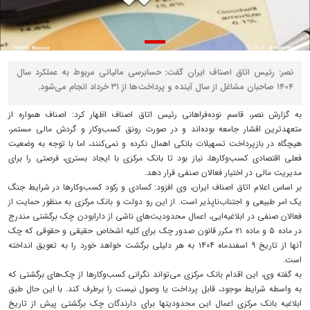
نصر: رئیس اتاق اصناف ایران گفت: حسابرسی مالیاتی مربوط به عملکرد سال
۱۴۰۴ صاحبان مشاغل از سال آینده و پرداخت‌ها از ۳۱ خرداد انجام می‌شود.
به گزارش نصر، قاسم نوده‌فراهانی رئیس اتاق اصناف اظهار کرد: اصناف همواره از
متعهدترین اقشار جامعه بوده‌اند و در صورت رونق کسب‌وکار و گردش مالی مستمر،
هیچگاه در بازپرداخت تسهیلات بانکی اهمال نکرده و نمی‌کنند، اما با توجه به وضعیت
فعلی اقتصادی کسب‌وکارها، نیاز بود تا بانک مرکزی با ایجاد بستری، فرصتی را برای
مدیریت مالی در اختیار فعالان صنفی قرار دهد.
بر اساس اعلام اتاق اصناف ایران، وی افزود: کسادی و رکود کسب‌وکارها در شرایط جنگ
یک امر طبیعی و اجتناب‌ناپذیر است. از این رو دولت و بانک‌ مرکزی به منظور حمایت از
فعالان صنفی در ابلاغیه‌ایی، اعمال محدودیت‌های ناشی از دارابودن چک برگشتی مندرج
در ماده ۵ و ماده ۲۱ مکرر قانون صدور چک برای کلیه اشخاص حقیقی و حقوقی که چک
آنها از تاریخ ۹ اسفندماه ۱۴۰۴ به هر دلیلی برگشت خواهد خورد را به تعویق انداخته
است.
به گفته وی، این اقدام بانک مرکزی می‌تواند نگرانی کسب‌وکارها از چک‌های برگشتی که
به واسطه شرایط موجود، قابل پرداخت یا وصول نیست را برطرف کند. با این حال طبق
ابلاغیه بانک مرکزی اعمال این محدودیتها برای دارندگان چک برگشتی پیش از تاریخ