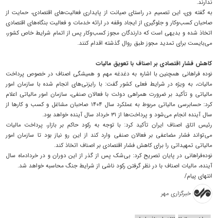
ندارند.
به گفته وی، این تصمیم در راستای صیانت از پایداری فعالیت‌های اقتصادی، حمایت از
صاحبان کسب‌وکار و جلوگیری از ایجاد وقفه در ارائه خدمات و فعالیت بنگاه‌های اقتصادی
اتخاذ شده و بدیهی است که دارندگان مجوز کسب‌وکار پس از اتمام شرایط خاص کشور،
می‌بایست برای تمدید مجوز طبق روال گذشته اقدام کنند.
کاهش فشار اقتصادی بر اصناف با تعویق مالیات
نوده فراهانی همچنین با اشاره به دغدغه‌ مهم و همیشگی اصناف در خصوص پرداخت
مالیات، به ویژه در شرایط فعلی کشور گفت: با رایزنی‌های انجام شده با سازمان امور
مالیاتی و تأکید بر ضرورت همراهی دولت با فعالان صنفی، سازمان امور مالیاتی اعلام
کرد: حسابرسی مالیاتی مربوط به عملکرد سال ۱۴۰۴ صاحبان مشاغل و کسب و کارها از
سال آینده انجام می‌شود و پرداخت‌ها از ۳۱ خرداد سال آینده خواهد بود.
رئیس اتاق اصناف ایران تأکید کرد: با توجه به رکود حاکم بر بازار، پرداخت مالیات
می‌تواند فشار مضاعفی بر فعالان صنفی وارد کند از این رو نیاز بود تا سازمان امور
مالیاتی تمهیداتی را برای کاهش فشار اقتصادی بر اصناف اتخاذ کند.
نوده‌فراهانی در پایان تصریح کرد: بی‌شک پس از گذر از این دوران و در خردادماه سال
آینده، مالیات اصناف با در نظر گرفتن رکود ناشی از شرایط جنگ محاسبه خواهد شد.
انتهای پیام/
خبرگزاری مهر