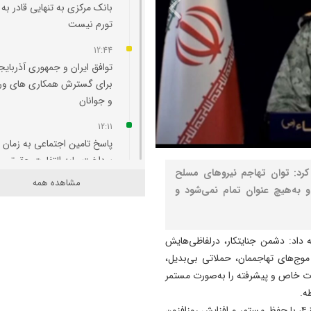
بانک مرکزی به تنهایی قادر به 
تورم نیست
12:44
توافق ایران و جمهوری آذربایج
برای گسترش همکاری‌ های و
و جوانان
12:11
پاسخ تامین‌ اجتماعی به زمان
پرداخت مابه‌ التفاوت حقوق
 کرد: توان تهاجم نیروهای مسلح
بازنشستگان
مشاهده همه
 به‌هیچ عنوان تمام نمی‌شود و
11:51
هشدار درباره فروش حواله‌ ها
صوری خودروهای وارداتی
 داد: دشمن جنایتکار، درلفاظی‌هایش
 موج‌های تهاجممان، حملاتی بی‌بدیل،
11:35
لیحات خاص و پیشرفته را به‌صورت مستمر
آتش‌ سوزی مراتع هامپوئیل مر
ه.
با تلاش نیروهای امدادی و اه
وی افزود: امواج پنجاه‌ویکم تا پنجاه‌وچهارم عملیات وعده‌صادق۴، با حفظ مستمر و افزایش روزافزون