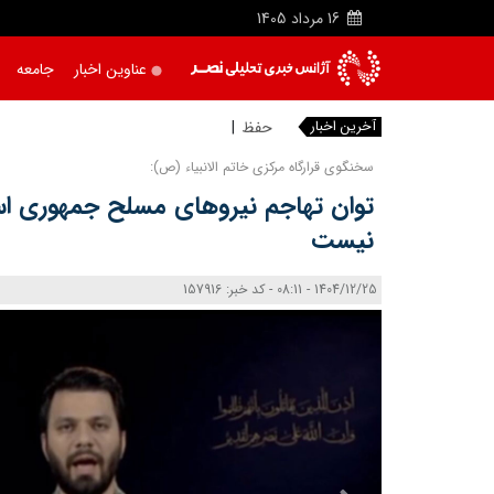
16
مرداد
1405
عناوین اخبار
جامعه
آخرین اخبار
حفظ وحدت مه
سخنگوی قرارگاه مرکزی خاتم الانبیاء (ص):
توان تهاجم نیروهای مسلح جمهوری اس
نیست
1404/12/25 - 08:11 - کد خبر: 157916