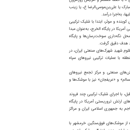
مهار شد
ارک یا علی‌بن‌موسی‌الرضا ع، یا زینب
11:15
یها، به‌اجرا درآمد.
ترامپ فاسد، آمریکا را وارد یک
کوبنده و موثر، ابتدا با شلیک ترکیبی
جنگ فاجعه بار کرده است
یکا در پایگاه الخرج، به‌عنوان مبدا
وریستی آمریکا و محل نگه‌داری سوخت‌رسان‌ها و پایگاه
11:05
رد هدف دقیق گرفت.
آذربایجان تنها یک خطه نیست
ظلومِ شهیدِ شهرک‌های صنعتی ایران، در
کتابی گشوده به وسعت تاریخ
پایگاه آمریکایی در منطقه با عملیات ترکیبی نیروهای سپاه
ایران‌ زمین است
10:58
ش‌های صنعتی و مرکز تجمع نیروهای
سفر اردوغان و شریف به عربس
 «علی‌السالم» و «عریفجان» نیز با موشک‌ها و
پیمان دفاعی سه جانبه در دست
کار
قبل، با اجرای شلیک ترکیبی چند فروند
ی ارتش تروریستی آمریکا در پایگاه
اجم به جمهوری اسلامی ایران و مراکز
ه از موشک‌های فوق‌سنگین خرمشهر با