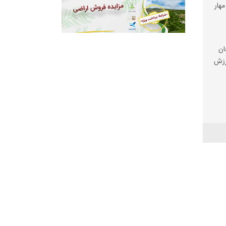
مهار
ان
رزش
ی
اغه
الی