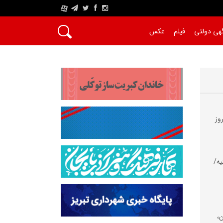
A
هی دولتی
فیلم
عکس
وز
یه/
،