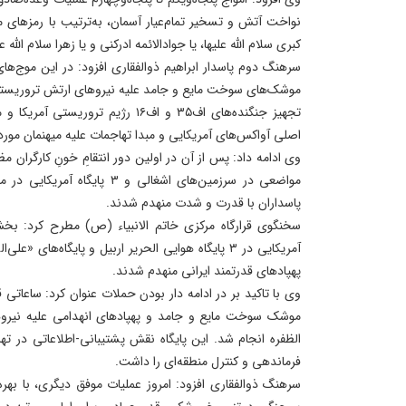
نواخت آتش و تسخیر تمام‌عیار آسمان، به‌ترتیب با رمزهای مب
کبری سلام الله علیها، یا جواد‌الائمه ادرکنی و یا زهرا سلام الله عل
سرهنگ دوم پاسدار ابراهیم ذوالفقاری افزود: در این موج‌های 
موشک‌های سوخت مایع و جامد علیه نیروهای ارتش تروریستی آمر
تجهیز جنگنده‌های اف۳۵ و اف۱۶ رژیم تر
اصلی آواکس‌های آمریکایی و مبدا تهاجمات علیه میهنمان مو
وی ادامه داد: پس از آن در اولین دور انتقامِ خونِ کارگران م
مواضعی در سرزمین‌های اشغالی و ۳ 
پاسداران با قدرت و شدت منهدم شدند.
سخنگوی قرارگاه مرکزی خاتم الانبیاء (ص) مطرح کرد: بخ
آمریکایی در ۳ پایگاه هوایی الحریر اربیل و پایگاه‌های
پهپادهای قدرتمند ایرانی منهدم شدند.
وی با تاکید بر در ادامه دار بودن حملات عنوان کرد: ساعاتی 
موشک‌ سوخت مایع و جامد و پهپادهای انهدامی علیه نیروها
الظفره انجام شد. این پایگاه نقش پشتیبانی-اطلاعاتی در ته
فرماندهی و کنترل منطقه‌ای را داشت.
سرهنگ ذوالفقاری افزود: امروز عملیات موفق دیگری، با بهر