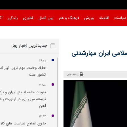
سیاست
اقتصاد
ورزش
فرهنگ و هنر
بین الملل
فناوری
زندگی
آگ
جدیدترین اخبار روز
لامی ایران مهارشدنی
14:00
حفظ وحدت مهم‌ ترین نیاز امر
کشور است
نسخه چاپی
13:58
تقویت حلقه اتصال ایران و ترک
توسعه مرز رازی در اولویت راه‌
آهن
13:12
بدون اصلاح سیاست‌ های کلان