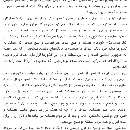
ملل و ان پی تی است، به بهانه‌های واهی تعرض و درگیر جنگ کرده اجازه نمی‌دهیم از
منافع تنگه هرمز بهره‌ای ببرند.
سردار نائینی درباره طرح ادعاهایی از سوی دشمن مبنی بر اینکه ایران علیه همسایگان
خود را اقدام تهاجمی انجام داده است تصریح کرد: من در گفت‌وگوی قبلی عرض کردم،
در بیانیه‌های رسمی هم به عنوان سپاه و ستاد کل نیروهای مسلح اعلام کردیم و وزیر
محترم خارجه و سخنگوی وزارت خارجه هم این را صریحاً اعلام کردند که ما در جنگ، در
کنار همسایگان خودمان هستیم و هیچ هدف غیر نظامی و هیچ هدفی که متعلق به
کشورها باشد جزو بانک اهداف ما نیست؛ ما پایگاه‌های دشمن متخاصم را که مبدا حمله
به جمهوری اسلامی است و در این منطقه و در این کشورها قرار دارد، هدف قرار دادیم؛
ما آمریکا، اهداف، مراکز، تاسیسات، منافع و هر چیزی که متعلق به آمریکا است را هدف
قرار دادیم.
وی با بیان اینکه «دشمن از همان روز اول جنگ دنبال ایران هراسی، تشویش افکار
عمومی و ایجاد تنفر و بدبینی نسبت به ایران است»، ادامه داد: دشمن درحال مسئله
سازی در منطقه است و آنچه در بعضی از کشورها مثل فرودگاه کویت، اهدافی را در ترکیه
در عربستان رخ داده است برای ما مشکوک است؛ این اقدامات کار خود رژیم و خود
آمریکا بود تا اینکه ایران را متهم و علیه ایران ائتلاف سازی کنند. آن چیزی که انجام
دادیم و انجام می‌دهیم به عنوان پنجاه و چهار موج عملیات وعده صادق ۴ همه اش
روشن است؛ مبدا عملیات، اهداف و آن چه که هدف قرار می‌دهیم، ساعتی عملیات و
حتی نوع موشکی مشخص است و بعد از هر موج عملیات نیز پیامدها و آثار آن را برای
ملت ایران و همه مردم منطقه توضیح می‌دهیم.
سخنگوی سپاه در پاسخ به این پرسش که جنگ تا کجا ادامه پیدا می‌کند و شرایط