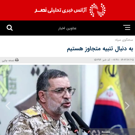
عناوین اخبار
سخنگوی سپاه:
به دنبال تنبیه متجاوز هستیم
1404/12/25 - 07:48 - کد خبر: 157914
نسخه چاپی