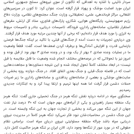
سردار نائینی با اشاره به اهدافی که تاکنون از سوی نیروهای مسلح جمهوری اسلامی
ایران مورد اصابت موشک و پهپاد قرار گرفته است، عنوان کرد: تا کنون در سرزمین‌های
اشغالی، مراکز فرماندهی، علمی، تحقیقاتی، وزارت جنگ، مجتمع‌های نظامی، وزارت دفاع
رژیم صهیونیستی، پایگاه‌های هوایی، شکاری، پارک‌های فناوری، ستاد کل ارتش، مقرهای
استقرار نظامیان، سامانه‌های راداری، فرودگاه، تاسیسات دریایی، بنادر و تاسیسات مربوط
به انرژی را مورد هدف قرار داده‌ایم؛ که برخی از آنها چندین مرتبه مورد هدف قرار گرفتند.
وی درباره‌ی تجربیات به دست آمده از جنگ‌های قبلی، با تاکید بر اینکه جنگ‌ها فرصتی
بازنمایی قدرت و افزایش آمادگی‌ها و برطرف کردن ضعف‌ها است، گفت: قطعاً وضعیت
ما در عملیات وعده صادق ۲ بهتر از یک بود، و در وعده صادق ۳ بهتر بود از قبل بوده و
امروز نیز با تحولاتی که در عرصه‌های مختلف انجام شده وضعیت ما قابل مقایسه با قبل
نیست؛ در ابعاد مختلف کاملاً تحول ایجاد شده و این نتیجه دستاوردها و مجاهدت‌هایی
است که در فاصله جنگ قبلی و جنگ بعدی اتفاق افتاد. در جنگ دوازده روزه بخشی از
سایت‌های موشکی و بعضی از سامانه‌های پدافندی و سامانه‌های راداری ما زیر ضربات
حملات دشمن قرار گرفت اما همه اینها ترمیم و ارتقا پیدا کرد و به ابتکارات جدیدی
رسیدیم.
سخنگوی سپاه در ادامه درباره نقش تنگه هرمز در جنگ تحمیلی جاری گفت: تنگه هرمز
یک منطقه بسیار راهبردی و یکی از آبراه‌های مهم جهان است که ۳۰ درصد نیاز نفت
جهان از این تنگه عبور می‌کند و بخشی از تجارت جهان به این تنگه وابسته است. در
این جنگ دشمن در محاسبات‌شان نبود فکر نمی‌کرد تنگه هرمز کاملاً در مدیریت نیروی
دریایی سپاه باشد چراکه منطقه مسئولیتی نیروی دریای سپاه است. براساس نظام
حقوقی که در مورد عبور از تنگه‌ها وجود دارد، الان ایران بر تنگه هرمز حاکمیت کامل دارد.
ما به شناورهای دشمن و متحدین دشمنی که تعرض کرده و کشور ما را که عضو سازمان