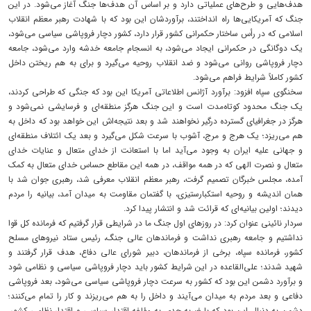
هدف‌هایی و طرح‌های عملیاتی دارد و بر اساس آن هدف‌ها جنگ آغاز می‌شود. در این
جنگ که آمریکایی‌ها راه انداختند، برآوردشان این بود که با شهادت رهبر معظم انقلاب
اسلامی که در رأس ساختار حکمرانی کشور قرار دارد، کشور دچار فروپاشی سیاسی می‌شود،
یک دوگانگی در حکمرانی ایجاد می‌شود، به انسجام جامعه خدشه وارد می‌شود، جامعه
دچار فروپاشی روانی می‌شود و ضد انقلاب روحیه می‌گیرد و برای به هم ریختن داخل
کشور کاملاً شرایط فراهم می‌شود.
سخنگوی سپاه افزود: برآورد آژانس اطلاعاتی آمریکا این بود که جنگی که طراحی کردند،
یک جنگ محدود کوتاه‌مدت است و این جنگ هرگز منطقه‌ای و فرسایشی نمی‌شود و
هرگز در جغرافیای گسترده درگیر نخواهند شد و بعد نتیجه‌اش این خواهد بود که داخل به
هم می‌ریزد؛ یک هرج و مرج، آشوب با سرعت شکل می‌گیرد و بعد یک ائتلاف منطقه‌ای
و جهانی علیه ایران به وجود می‌آید اما با استعانت از خدای متعال و عنایات خدای
متعال و نصرت الهی که در همه مواقف، در همه این مقاطع حساس خدای متعال به کمک
آمده، مجلس خبرگان تصمیم گرفت، رهبر معظم انقلاب معرفی شد، رهبری جوان شد با
همان اندیشه و روحیه استکبارستیزی، با گفتمان مقاومت به میدان آمد، بیانیه را مردم
دیدند؛ اولین بیانیه‌ای که قرائت شد و انتشار پیدا کرد.
سردار نائینی عنوان کرد: در روزهای اول جنگ ما در شرایطی قرار گرفتیم که فرمانده کل قوا
نداشتیم و جامعه رهبری نداشت و فرماندهان عالی جنگ، رئیس ستاد نیروهای مسلح
کشور، فرمانده سپاه، برخی از فرماندهان، دبیر شورای عالی دفاع، هدف قرار گرفتند و
شهید شدند؛ علی‌القاعده در این شرایط کشور باید دچار فروپاشی سیاسی و نظامی شود
و برآورد دشمن این بود که کشور به سرعت دچار فروپاشی سیاسی می‌شود، بعد فروپاشی
دفاعی و بعد مردم به میدان می‌آیند و داخل را به هم می‌ریزند و کار را تمام می‌کنند؛
دشمن به دنبال این بود که با ضربه جدی به مؤلفه اقتدار سیاسی و اقتدار نظامی کشور،