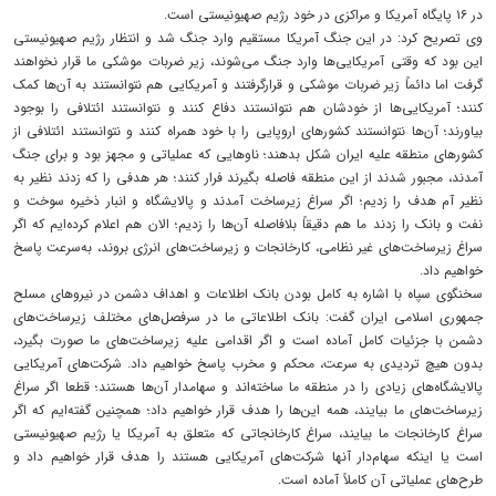
در ۱۶ پایگاه آمریکا و مراکزی در خود رژیم صهیونیستی است.
وی تصریح کرد: در این جنگ آمریکا مستقیم وارد جنگ شد و انتظار رژیم صهیونیستی
این بود که وقتی آمریکایی‌ها وارد جنگ می‌شوند، زیر ضربات موشکی ما قرار نخواهند
گرفت اما دائماً زیر ضربات موشکی و قرارگرفتند و آمریکایی هم نتوانستند به آن‌ها کمک
کنند؛ آمریکایی‌ها از خودشان هم نتوانستند دفاع کنند و نتوانستند ائتلافی را بوجود
بیاورند؛ آن‌ها نتوانستند کشورهای اروپایی را با خود همراه کنند و نتوانستند ائتلافی از
کشورهای منطقه علیه ایران شکل بدهند؛ ناوهایی که عملیاتی و مجهز بود و برای جنگ
آمدند، مجبور شدند از این منطقه فاصله بگیرند فرار کنند؛ هر هدفی را که زدند نظیر به
نظیر آم هدف را زدیم؛ اگر سراغ زیرساخت آمدند و پالایشگاه و انبار ذخیره سوخت و
نفت و بانک را زدند ما هم دقیقاً بلافاصله آن‌ها را زدیم؛ الان هم اعلام کرده‌ایم که اگر
سراغ زیرساخت‌های غیر نظامی، کارخانجات و زیرساخت‌های انرژی بروند، به‌سرعت پاسخ
خواهیم داد.
سخنگوی سپاه با اشاره به کامل بودن بانک اطلاعات و اهداف دشمن در نیروهای مسلح
جمهوری اسلامی ایران گفت: بانک اطلاعاتی ما در سرفصل‌های مختلف زیرساخت‌های
دشمن با جزئیات کامل آماده است و اگر اقدامی علیه زیرساخت‌های ما صورت بگیرد،
بدون هیچ تردیدی به سرعت، محکم و مخرب پاسخ خواهیم داد. شرکت‌های آمریکایی
پالایشگاه‌های زیادی را در منطقه ما ساخته‌اند و سهامدار آن‌ها هستند؛ قطعا اگر سراغ
زیرساخت‌های ما بیایند، همه این‌ها را هدف قرار خواهیم داد؛ همچنین گفته‌ایم که اگر
سراغ کارخانجات ما بیایند، سراغ کارخانجاتی که متعلق به آمریکا یا رژیم صهیونیستی
است یا اینکه سهام‌دار آنها شرکت‌های آمریکایی هستند را هدف قرار خواهیم داد و
طرح‌های عملیاتی آن کاملاً آماده است.