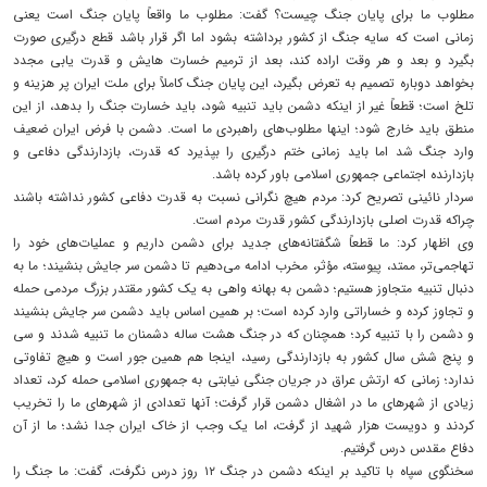
مطلوب ما برای پایان جنگ چیست؟ گفت: مطلوب ما واقعاً پایان جنگ است یعنی
زمانی است که سایه جنگ از کشور برداشته بشود اما اگر قرار باشد قطع درگیری صورت
بگیرد و بعد و هر وقت اراده کند، بعد از ترمیم خسارت هایش و قدرت یابی مجدد
بخواهد دوباره تصمیم به تعرض بگیرد، این پایان جنگ کاملاً برای ملت ایران پر هزینه و
تلخ است؛ قطعاً غیر از اینکه دشمن باید تنبیه شود، باید خسارت جنگ را بدهد، از این
منطق باید خارج شود؛ اینها مطلوب‌های راهبردی ما است. دشمن با فرض ایران ضعیف
وارد جنگ شد اما باید زمانی ختم درگیری را بپذیرد که قدرت، بازدارندگی دفاعی و
بازدارنده اجتماعی جمهوری اسلامی باور کرده باشد.
سردار نائینی تصریح کرد: مردم هیچ نگرانی نسبت به قدرت دفاعی کشور نداشته باشند
چراکه قدرت اصلی بازدارندگی کشور قدرت مردم است.
وی اظهار کرد: ما قطعاً شگفتانه‌های جدید برای دشمن داریم و عملیات‌های خود را
تهاجمی‌تر، ممتد، پیوسته، مؤثر، مخرب ادامه می‌دهیم تا دشمن سر جایش بنشیند؛ ما به
دنبال تنبیه متجاوز هستیم؛ دشمن به بهانه واهی به یک کشور مقتدر بزرگ مردمی حمله
و تجاوز کرده و خساراتی وارد کرده است؛ بر همین اساس باید دشمن سر جایش بنشیند
و دشمن را با تنبیه کرد؛ همچنان که در جنگ هشت ساله دشمنان ما تنبیه شدند و سی
و پنج شش سال کشور به بازدارندگی رسید، اینجا هم همین جور است و هیچ تفاوتی
ندارد؛ زمانی که ارتش عراق در جریان جنگی نیابتی به جمهوری اسلامی حمله کرد، تعداد
زیادی از شهرهای ما در اشغال دشمن قرار گرفت؛ آنها تعدادی از شهرهای ما را تخریب
کردند و دویست هزار شهید از گرفت، اما یک وجب از خاک ایران جدا نشد؛ ما از آن
دفاع مقدس درس گرفتیم.
سخنگوی سپاه با تاکید بر اینکه دشمن در جنگ ۱۲ روز درس نگرفت، گفت: ما جنگ را