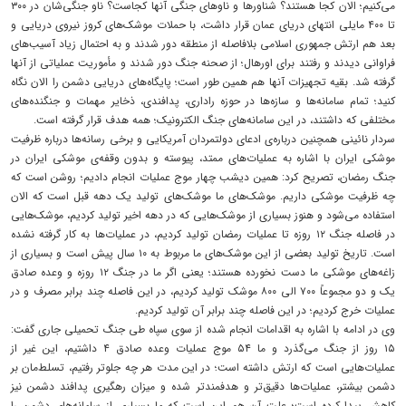
می‌کنیم؛ الان کجا هستند؟ شناورها و ناوهای جنگی آنها کجاست؟ ناو جنگی‌شان در ۳۰۰
تا ۴۰۰ مایلی انتهای دریای عمان قرار داشت، با حملات موشک‌های کروز نیروی دریایی و
بعد هم ارتش جمهوری اسلامی بلافاصله از منطقه دور شدند و به احتمال زیاد آسیب‌های
فراوانی دیدند و رفتند برای اورهال؛ از صحنه جنگ دور شدند و مأموریت عملیاتی از آنها
گرفته شد. بقیه تجهیزات آنها هم همین طور است؛ پایگاه‌های دریایی دشمن را الان نگاه
کنید؛ تمام سامانه‌ها و سازه‌ها در حوزه راداری، پدافندی، ذخایر مهمات و جنگنده‌های
مختلفی که داشتند، در این سامانه‌های جنگ الکترونیک؛ همه هدف قرار گرفته است.
سردار نائینی همچنین درباره‌ی ادعای دولتمردان آمریکایی و برخی رسانه‌ها درباره ظرفیت
موشکی ایران با اشاره به عملیات‌های ممتد، پیوسته و بدون وقفه‌ی موشکی ایران در
جنگ رمضان، تصریح کرد: همین دیشب چهار موج عملیات انجام دادیم؛ روشن است که
چه ظرفیت موشکی داریم. موشک‌های ما موشک‌های تولید یک دهه قبل است که الان
استفاده می‌شود و هنوز بسیاری از موشک‌هایی که در دهه اخیر تولید کردیم، موشک‌هایی
در فاصله جنگ ۱۲ روزه تا عملیات رمضان تولید کردیم، در عملیات‌ها به کار گرفته نشده
است. تاریخ تولید بعضی از این موشک‌های ما مربوط به ۱۰ سال پیش است و بسیاری از
زاغه‌های موشکی ما دست نخورده هستند؛ یعنی اگر ما در جنگ ۱۲ روزه و وعده صادق
یک و دو مجموعاً ۷۰۰ الی ۸۰۰ موشک تولید کردیم، در این فاصله چند برابر مصرف و در
عملیات خرج کردیم؛ در این فاصله چند برابر آن تولید کردیم.
وی در ادامه با اشاره به اقدامات انجام شده از سوی سپاه طی جنگ تحمیلی جاری گفت:
۱۵ روز از جنگ می‌گذرد و ما ۵۴ موج عملیات وعده صادق ۴ داشتیم، این غیر از
عملیات‌هایی است که ارتش داشته است؛ در این مدت هر چه جلوتر رفتیم، تسلط‌مان بر
دشمن بیشتر، عملیات‌ها دقیق‌تر و هدفمندتر شده و میزان رهگیری پدافند دشمن نیز
کاهش پیدا کرده است؛ علت آن هم این است که ما بسیاری از سامانه‌های دشمن را