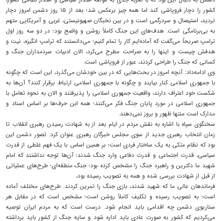
کشور را دچار فروپاشی کند اما همه چیز برعکس شد؛ بعد از ۱۵ روز دشمن امروز دچار
تردید، استیصال و سردرگمی است و در بین نخبگان صهیونیستی، غربی و آمریکایی متهم
به بی‌برنامگی است. هدف‌های این جنگ کاملاً روشن و واضح بود؛ در دو سه روز اول
ترامپ صریحاً می‌گفت که آماده‌ایم کار را تمام کنیم؛ می‌دانستند که ترامپ انگیزه، نیت و
هدفش چیست و اینها را به صراحت مطرح می‌کرد، الان ادبیات سردمداران جنگ و
کسانی که جنگ را طراحی کردند، عبور از فروپاشی است.
وی ادامه‌داد: آنچه امروز در بحث‌هایی که در بین خودشان می‌گذرد، این است که چگونه
با جمهوری اسلامی کنار بیایند و چگونه با جمهوری اسلامی ارتباط برقرار کنند؟ آن‌ها به
شکست خود اعتراف دارند، واقعیت جمهوری اسلامی را پذیرفتند و الان به نحوه تعامل با
جمهوری اسلامی در مورد پایان جنگ فکر می‌کنند؛ همه ابن حرف‌ها بر اساس اسناد و
مدارک است منتها ظهور و بروز نمی‌دهند.
سخنگوی سپاه با اشاره به نقش مردم در ایام بعد از به شهادت رسیدن رهبری انقلاب تا
زمان انتخاب رهبری جدید از سوی مجلس خبرگان رهبری عنوان کرد: تصور دشمن این
بود که نظام متکی به یک ساختار فردی است؛ بر همین اساس با یک فهم غلطی از قدرت
سیاسی، قدرت اجتماعی و قدرت دفاعی وارد جنگ شدند؛ آن‌ها توجه نداشتند که امام
شهید ما دکترین و راهبرد جنگ را مشخص کرده بود؛ جنگ منطقه‌ای؛ طرح‌های عملیاتی
از قبل از شهادت بررسی شده و همه به تصویب رسیده بود،
فرماندهان عالی ما که شهید شدند، بازی جنگ را تمرین کردند. طرح‌های مختلف آماده
است؛ به تصویب رسیده و تکلیف کاملاً روشن است؛ مشخص است که در مقابل هر
سناریوی دشمن چه اقدامی باید انجام شود. درست است که به مردم ایران توصیه
می‌کردیم که کشور به صورت عادی باید اداره شود و سایه جنگ از کشور باید برداشته