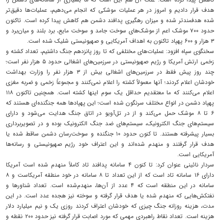
هدف قرار دادیم و امروز در هر عملیات موشکی که انجام می‌دهیم، عملیات‌ها دقیق‌تر
شده هدفمندتر شده و میزان رهگیری پدافند دشمن هم کاهش پیدا کرده است. تاکنون
حدود ۷۰۰ موشک اعم از موشک‌های سوخت جامد و سوخت مایع، برد بلند و میان‌برد و
۳ هزار و ۶۰۰ پهپاد تاکنون به اهداف آمریکایی و صهیونیستی شلیک شده است.
سخنگوی سپاه افزود: عملیات‌های مختلفی که تا روز پانزدهم جنگ داشتیم، تعداد کشته و
زخمی ارتش آمریکا و رژیم صهیونیستی در سرزمین‌های اشغالی حدود ۵ هزار نفر است؛
چند روز پیش فقط در سرزمین‌های اشغالی بیش از ۳ هزار نفر را وزارت بهداشت
خودشان اعلام کردند؛ آنها معمولاً کشته را اعلام نمی‌کنند و مجموعاً زخمی و ضربه مغزی
اعلام می‌کنند که ما معتقدیم حداقل یک سوم اینها کشته است. همچنین تاکنون ۱۱۸
پهپاد دشمن در انواع مختلف سرنگون شده است؛ این پهپادها همه جنگنده‌ای هستند که
۶ تا ۸ موشک حمل می‌کند و از در تل‌آویو در اتاق جنگ هدایت می‌شود و دارای
سیستم‌های جنگ الکترونیک، سیستم‌های ضد جنگ الکترونیک بوده و در تصویربرداری
بسیار پیشرفته هستند. تا کنون حدود ۱۰ جنگنده و سوخت‌رسان دشمن ساقط شده یا
هدف قرار گرفتند و منهدم شده‌اند و این اعتراف خود رژیم صهیونیستی و رسانه‌ها
آمریکایی است.
سردار نائینی عنوان کرد: تا کنون ۴ سامانه پدافند تاد کاملاً منهدم شده است آمریکا
دارای ۱۶ سامانه تاد است که از این تعداد تا ۸ سامانه در خود منطقه آمریکاست و ۸
سامانه در این منطقه است که ۴ عدد از آن‌ها، منهدم‌شده است. تعداد شناورها و
نفتکش‌هایی که منهدم شده یا هدف قرار گرفته و سوخته نیز هجده عدد است. در این
مدت، هزینه روزانه جنگ چیزی که خودشان اعتراف کردند روزی یک و نیم میلیارد دلار
هزینه است. تعداد نقاط راهبردی مهمی که مورد اصابت قرار گرفته نیز حدود ۲۰۰ نقطه و