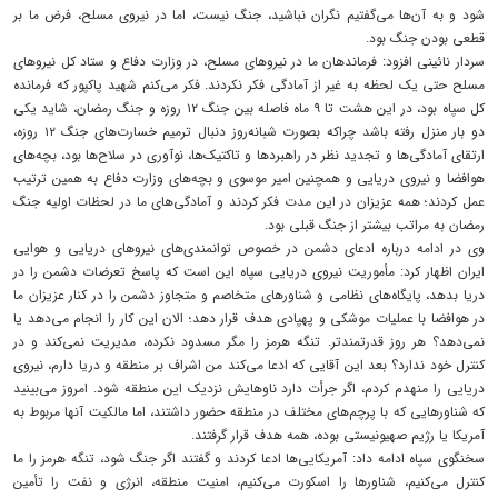
شود و به آن‌ها می‌گفتیم نگران نباشید، جنگ نیست، اما در نیروی مسلح، فرض ما بر
قطعی بودن جنگ بود.
سردار نائینی افزود: فرماندهان ما در نیروهای مسلح، در وزارت دفاع و ستاد کل نیروهای
مسلح حتی یک لحظه به غیر از آمادگی فکر نکردند. فکر می‌کنم شهید پاکپور که فرمانده
کل سپاه بود، در این هشت تا ۹ ماه فاصله بین جنگ ۱۲ روزه و جنگ رمضان، شاید یکی
دو بار منزل رفته باشد چراکه بصورت شبانه‌روز دنبال ترمیم خسارت‌های جنگ ۱۲ روزه،
ارتقای آمادگی‌ها و تجدید نظر در راهبردها و تاکتیک‌ها، نوآوری در سلاح‌ها بود، بچه‌های
هوافضا و نیروی دریایی و همچنین امیر موسوی و بچه‌های وزارت دفاع به همین ترتیب
عمل کردند؛ همه عزیزان در این مدت فکر کردند و آمادگی‌های ما در لحظات اولیه جنگ
رمضان به مراتب بیشتر از جنگ قبلی بود.
وی در ادامه درباره ادعای دشمن در خصوص توانمندی‌های نیروهای دریایی و هوایی
ایران اظهار کرد: مأموریت نیروی دریایی سپاه این است که پاسخ تعرضات دشمن را در
دریا بدهد، پایگاه‌های نظامی و شناورهای متخاصم و متجاوز دشمن را در کنار عزیزان ما
در هوافضا با عملیات موشکی و پهپادی هدف قرار دهد؛ الان این کار را انجام می‌دهد یا
نمی‌دهد؟ هر روز قدرتمندتر. تنگه هرمز را مگر مسدود نکرده، مدیریت نمی‌کند و در
کنترل خود ندارد؟ بعد این آقایی که ادعا می‌کند من اشراف بر منطقه و دریا دارم، نیروی
دریایی را منهدم کردم، اگر جرأت دارد ناوهایش نزدیک این منطقه شود. امروز می‌بینید
که شناورهایی که با پرچم‌های مختلف در منطقه حضور داشتند، اما مالکیت آنها مربوط به
آمریکا یا رژیم صهیونیستی بوده، همه هدف قرار گرفتند.
سخنگوی‌ سپاه ادامه داد: آمریکایی‌ها ادعا کردند و گفتند اگر جنگ شود، تنگه هرمز را ما
کنترل می‌کنیم، شناورها را اسکورت می‌کنیم، امنیت منطقه، انرژی و نفت را تأمین