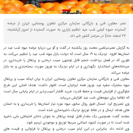
نصر: معاون فنی و بازرگانی سازمان مرکزی تعاون روستایی ایران از عرضه
گسترده میوه کیفی شب عید تنظیم بازاری به صورت گسترده از امروز (یکشنبه،
۲۴ اسفند ماه) در سراسر کشور خبر داد.
به گزارش نصر،مرتضی معتمد روز یکشنبه در گفت و گو یی درباره عرضه میوه شب عید در
استان‌ها افزود: نزدیک به ۱۹ سال است که دولت بازار میوه شب عید را تنظیم می‌کند، به
طوری که در فصل برداشت حجم قابل توجهی سیب درختی و پرتقال را خریداری، در
سردخانه‌های استاندارد نگهداری و در ایام نزدیک به نوروز سورت، بسته‌بندی و به بازار
عرضه می‌کند.
معاون فنی و بازرگانی سازمان مرکزی تعاون روستایی ایران با بیان اینکه سیب و پرتقال
میوه مشترک سفره عید نوروز همه ایرانیان است، اظهار داشت: هدف اصلی این طرح
جلوگیری از افزایش قیمت و حفظ قدرت خرید اقشار آسیب‌پذیر در ایام پایانی سال است
که تقاضا برای میوه‌های شب عید افزایش می‌یابد.
وی تصریح کرد: امسال طبق روال سابق، میوه مورد نیاز استان‌ها را خریداری و به استان‌
های هدف ارسال و در نقاط توزیع نزدیک ذخیره‌سازی شده است.
معتمد گفت: همچنین یک مقدار قابل توجه پرتقال به عنوان ذخایر احتیاطی ملی ذخیره
شده است تا در صورت کمبود استانی سریعا توزیع و موجودی ترمیم شود.
وی ادامه داد: بنابراین در این ایام سیب درختی و پرتقال با فراوانی و قیمت‌ های