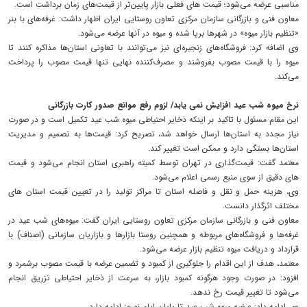
مناسبی عرضه می‌شود؛ قیمت‌ های فعلی بازار پایین‌تر از قیمت‌های زمان برداشت است.
معاون فنی و بازرگانی سازمان مرکزی تعاون روستایی ایران اظهار داشت: غرفه‌های با بنر
«تنظیم بازار میوه» در شهرها برپا شده و میوه در آنها عرضه می‌شود.
وی اضافه کرد: فروشگاه‌های زنجیره‌ای نیز می‌توانند با تعاونی استان‌ها مذاکره کنند تا
میوه را با قیمت مصوب بفروشند و مصرف‌کننده نهایی تنها قیمت مصوب را پرداخت
می‌کند.
نرخ میوه شب عید افزایش نمی یابد/ لزوم رفع موانع صدور کارت بازرگانی
این مقام مسئول با تاکید بر اینکه ذخایر احتیاطی میوه شب عید تکمیل است و در صورت
نیاز مجدد به استان‌ها ارسال خواهد شد، تصریح کرد: قیمت‌ها به تصمیم و مدیریت
استان‌ها بستگی دارد و ممکن است تغییر کند.
معتمد گفت: قیمت‌گذاری در تهران توسط کمیته راهبری استان انجام می‌شود و قیمت‌
های دقیق از سوی منبع رسمی اعلام می‌شود.
وی، هزینه حمل و نقل و فاصله استان تا مراکز تولید را در تعیین قیمت استان های
مختلف اثرگذار دانست.
معاون فنی و بازرگانی سازمان مرکزی تعاون روستایی ایران گفت: میوه‌های شب عید در
غرفه‌ها و فروشگاه‌های مربوطه و همچنین روستا بازارها و بازاریان سازمانی (اصناف) با
قرارداد و دریافت میوه تنظیم بازار عرضه می‌شود.
معتمد، هدف از این اقدام را جلوگیری از کمبود و تضمین عرضه با قیمت مصوب برشمرد و
افزود: در صورت وجود هرگونه کمبود بازار، به سرعت از ذخایر احتیاطی تزریق انجام
می‌شود تا تغییر قیمت رخ ندهد.
وی ادامه داد: عرضه میوه شب عید تا پایان ایام نوروز ادامه دارد.