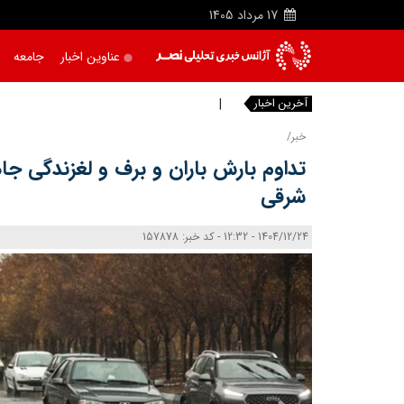
17
مرداد
1405
عناوین اخبار
جامعه
آخرین اخبار
دریاچه
خبر/
تداوم بارش باران و برف و لغزندگی جاد
شرقی
1404/12/24 - 12:32 - کد خبر: 157878