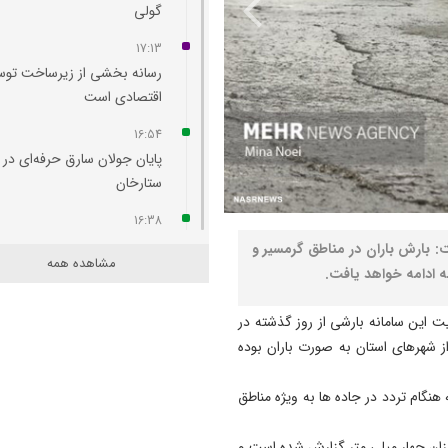
گولی
17:13
رسانه بخشی از زیرساخت توس
اقتصادی است
16:54
پایان جولان سارق حرفه‌ای در
ستارخان
16:38
چهره جاده ائل‌ گلی زیباتر می‌
: بارش باران در مناطق گرمسیر و
مشاهده همه
ه ادامه خواهد یافت.
16:36
امروز مهم‌ ترین نگرانی‌ ام م
لیت این سامانه بارشی از روز گذشته در
مردم است
 شهرهای استان به صورت باران بوده
16:19
مسمومیت شناگران تبریزی نا
هنگام تردد در جاده ها به ویژه مناطق
از واکنش مواد ضدعفونی‌ کننده
زان چهار میلی متر گزارش شده است و