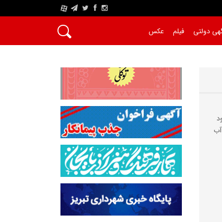
A
هی دولتی
فیلم
عکس
د