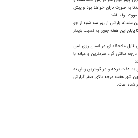
15:56
دتا به صورت باران خواهد بود و پیش
معافیت برخی دانشگاه‌ها از اج
صورت برف باشد.
طرح جدید تغذیه دانشجویان/
ن سامانه بارشی از روز سه شنبه از جو
اجرای طرح مرحله‌ای خواهد بو
پایان این هفته جوی به نسبت پایدار
15:48
دستگیری سارق قمه بدست ت
ایی قابل ملاحظه ای در استان روی نمی
عوامل کلانتری ۱۹ تبريز + فیلم
هد، ادامه داد: در ۲۴ ساعت گذشته کلیبر با حداقل دمای ۲ درجه سانتی گراد سردترین و میانه با
ان به هفت درجه و در گرمترین زمان به
ه سانتی گراد بالای صفر رسید و دمای فعلی (۸:۳۰) این شهر هفت درجه بالای صفر گزارش
ر شده است.