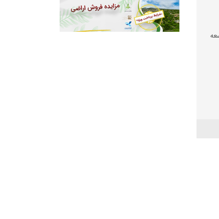
عه
 شود
عیشت
شی
 بود