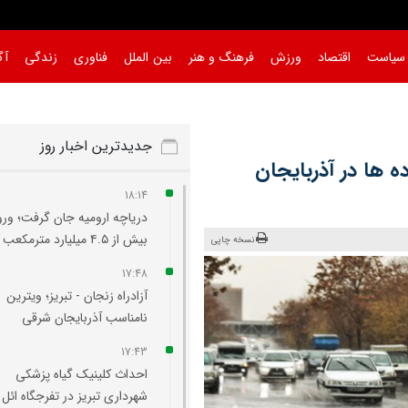
سیاست
اقتصاد
ورزش
فرهنگ و هنر
بین الملل
فناوری
زندگی
آگ
جدیدترین اخبار روز
ه ها در آذربایجان
18:14
دریاچه ارومیه جان گرفت؛ ورو
بیش از ۴.۵ میلیارد مترمکعب آب
نسخه چاپی
17:48
آزادراه زنجان - تبریز؛ ویترین
نامناسب آذربایجان شرقی
17:43
احداث کلینیک گیاه‌ پزشکی
شهرداری تبریز در تفرجگاه ائل‌