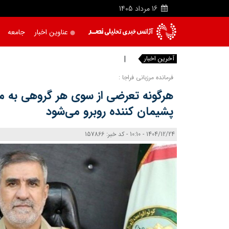
16
مرداد
1405
عناوین اخبار
جامعه
آخرین اخبار
خبرنگاران
|
فرمانده مرزبانی فراجا :
هرگونه تعرضی از سوی هر گروهی به م
پشیمان کننده روبرو می‌شود
1404/12/24 - 10:10 - کد خبر: 157866