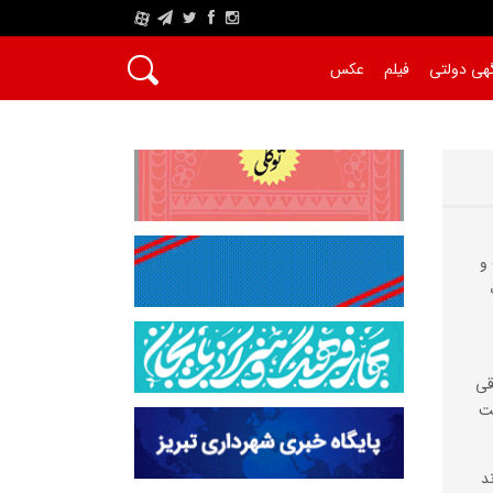
A
هی دولتی
فیلم
عکس
و
قی
ست
د