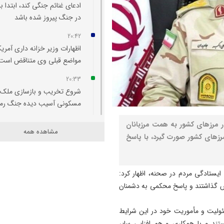
ادعای غنائم جنگی کند، ابتدا با
در جنگ پیروز شده باشد
20:42
اظهارات وزیر خزانه‌ داری آمریکا
مواضع قبلی وی متناقض است
20:33
شروع تخریب و بازسازی ملک
مسکونی آسیب‌ دیده جنگ رم
20:29
 در مرزهای کشور به همت مرزبانان
مشاهده همه
اتفاقی بی سابقه در تخصیص
رزهای کشور صورت گیرد، با پاسخ
اعتبار به حوزه منابع آبی شهرس
سراب
 ایستادگی مردم در صحنه، اظهار کرد:
20:25
یش گذاشتند و پاسخ محکمی به دشمنان
تبریز میزبان «یونکرس»
20:09
ئولیت و مأموریت خود در این شرایط
آتش سوزی در رضوانشهر مهار
ند و با همکاری و هم‌ افزایی سایر