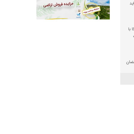
ید
 با
ضان
تان
 شد