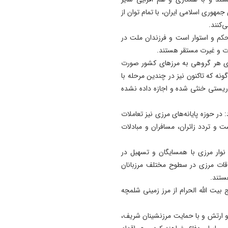
مهوری اسلامی ایران، با تمام توان از
19:41
کنند.
آتش‌ سوزی دستگاه خنک‌ کننده
تحکم و استوار است و فرزندان ملت در
پل عالی‌ نسب تبریز
زت و غیرت مستقر هستند.
19:27
وی هر گروهی به مرزهای کشور صورت
دروغ بستن به رهبری قطعاً ج
گونه که تاکنون نیز در چندین مرحله با
بسیار بزرگی است
وریستی خنثی شده و اجازه داده نشده
در حوزه پایانه‌های مرزی نیز تعاملات
ت و تردد زائران، مسافران و مبادلات
نوار مرزی با همسایگان و تسهیل در
فردی و مراودات اقتصادی و تجارتی تعداد ۶۸ ملاقات مرزی در سطوح مختلف مرزبانان
ستند.
کنون تعداد ۹ هزار نفر از حجاج بیت الله الحرام از مرز زمینی شلمچه
 و ارتش و با حمایت مرزنشینان شریف،