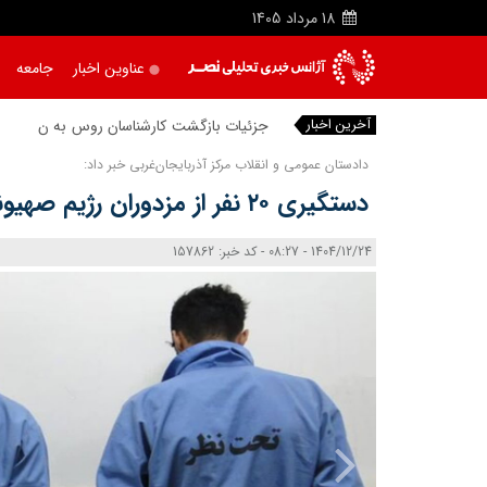
18
مرداد
1405
عناوین اخبار
جامعه
آخرین اخبار
جزئیات بازگشت کارشناسان روس به نیروگاه 
دادستان عمومی و انقلاب مرکز آذربایجان‌غربی خبر داد:
دستگیری ۲۰ نفر از مزدوران رژیم صهیونیستی در ارومیه
1404/12/24 - 08:27 - کد خبر: 157862