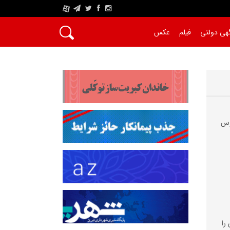
A
هی دولتی
فیلم
عکس
وس
را