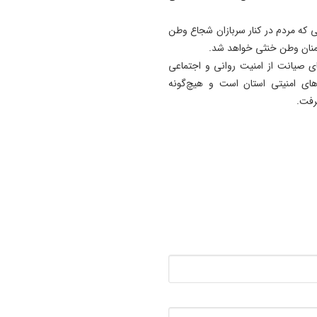
15:10
دیدار رئیس‌جمهوری با رهبر م
نی که مردم در کنار سربازان شجاع وطن
انقلاب درباره مسائل اقتصادی 
منان وطن خنثی خواهد شد.
نظامی
ی صیانت از امنیت روانی و اجتماعی
ای امنیتی استان است و هیچ‌گونه
14:00
رفت.
رهنمودهای غذایی کودکان و
نوجوانان تدوین شد
13:53
داستان عجیب جدایی ربیعی از
تراکتور؛ سرمربی بَد بود یا تصم
مدیران باشگاه؟