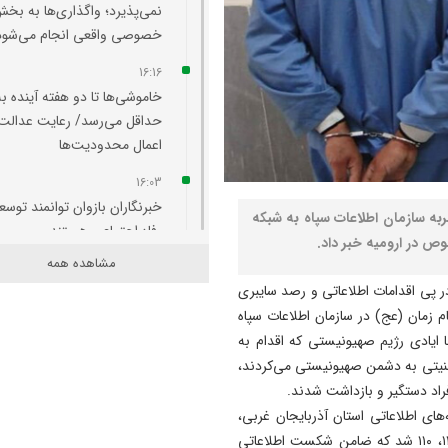
نمی‌پذیرد؛ واگذاری‌ها به بخ
خصوصی واقعی انجام می‌شود
16:16
خاموشی‌ها تا دو هفته آینده به
حداقل می‌رسد/ رعایت عدالت 
اعمال محدودیت‌ها
16:03
خبرنگاران بازوان توانمند توسع
ربه سازمان اطلاعات سپاه به شبکه
رفاه اجتماعی هستند
مشاهده همه
15:53
 پی اقدامات اطلاعاتی و رصد سایبری
مرد سال والیبال آسیا انتخاب 
 زمان (عج) در سازمان اطلاعات سپاه
15:36
ا ایادی رژیم صهیونیستی که اقدام به
من استاندار همه هستم/ پیگی
نیتی به دشمن صهیونیستی می‌کردند،
جدی استقلال شرکت مس
آذربایجان/ ماشین‌سازی تبریز،
های اطلاعاتی استان آذربایجان غربی،
کارخانه کارخانه‌ساز است
خواستار تداوم همکاری آحاد مردم با ستادهای خبری ۱۱۴، ۱۱۳، ۱۱۰ شد که ضامن شکست اطلاعاتی