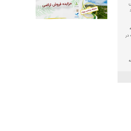
ش
در
ه
شد
ری