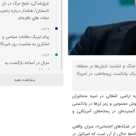
غرق‌شدگی؛ شبح مرگ در دل
تابستان/ هشدار درباره زنجیره
نجات های نافرجام
09:29
پیام تبریک مقامات سیاسی و
لشکری به مناسبت روز خبرنگار
09:12
مارال در آستانه بازگشت به
ه جنگ و تشدید تنش‌ها در منطقه
ارسباران
ر یک پادکست پرمخاطب در آمریکا
مشاهده همه
09:06
تصادف زنجیره‌ای در محور سل
اراضی اشغالی در تنبیه متجاوزان
- ارومیه با ۶ فوتی و ۵ مصدوم
وش مصنوعی و رمز ارزها در پادکستی
09:00
ترده‌ای در رسانه‌های آمریکایی و
مسیر اهر به خاوران و باسمنج
احداث و زیر بار ترافیکی رفت
ر شبکه‌های اجتماعی»، میزان واقعی
نه‌ها حاکی از آن است که اسرائیل در
08:42