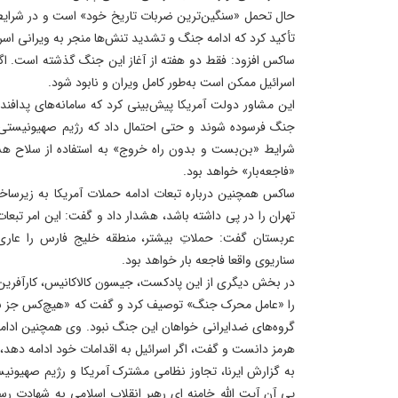
حال تحمل «سنگین‌ترین ضربات تاریخ خود» است و در شرایطی
تأکید کرد که ادامه جنگ و تشدید تنش‌ها منجر به ویرانی اسر
ساکس افزود: فقط دو هفته از آغاز این جنگ گذشته است. اگر ای
اسرائیل ممکن است به‌طور کامل ویران و نابود شود.
این مشاور دولت آمریکا پیش‌بینی کرد که سامانه‌های پدافن
جنگ فرسوده شوند و حتی احتمال داد که رژیم صهیونیستی
شرایط «بن‌بست و بدون راه خروج» به استفاده از سلاح هسته
«فاجعه‌بار» خواهد بود.
ساکس همچنین درباره تبعات ادامه حملات آمریکا به زیرساخت‌
تهران را در پی داشته باشد، هشدار داد و گفت: این امر تبعا
عربستان گفت: حملاتِ بیشتر، منطقه خلیج فارس را عاری 
سناریوی واقعا فاجعه بار خواهد بود.
در بخش دیگری از این پادکست، جیسون کالاکانیس، کارآفری
را «عامل محرک جنگ» توصیف کرد و گفت که «هیچ‌کس جز نومحا
گروه‌های ضدایرانی خواهان این جنگ نبود. وی همچنین ادامه
هرمز دانست و گفت، اگر اسرائیل به اقدامات خود ادامه دهد، 
به گزارش ایرنا، تجاوز نظامی مشترک آمریکا و رژیم صهیونی