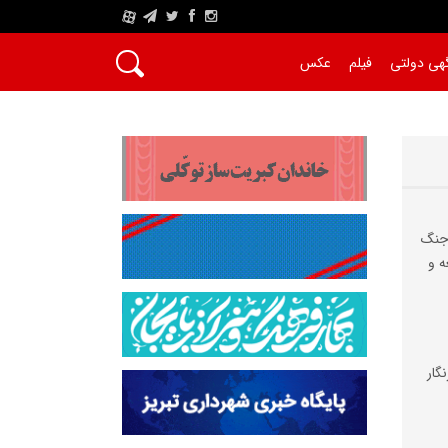
A
هی دولتی
فیلم
عکس
 جنگ
ه و
گار