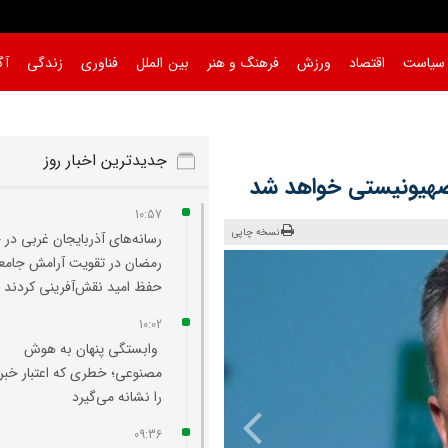
سیاست
اقتصاد
ورزش
فرهنگ و هنر
بین الملل
فناوری
زندگی
آگ
جدیدترین اخبار روز
 صهیونیستی خواهد شد
10:57
نسخه چاپی
رسانه‌های آذربایجان غربی در
رمضان در تقویت آرامش جامع
حفظ امید نقش‌آفرینی کردند
10:02
وابستگی پنهان به هوش
مصنوعی؛ خطری که اعتبار خبرن
را نشانه می‌گیرد
09:36