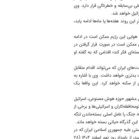
واکنش رئیس کانون مداحان
 بی‌سابقه و خطرناکی قرار دارد. وی
آذربایجان شرقی به اظهارات ی
ائیل خواهد شد.
مداح تبریزی
ن روند هفته‌ها یا ماه‌ها ادامه یابد،
08:37
د هوایی این رژیم ممکن است در ادامه
نصب تابلوی جدید سیمرغ در 
 ممکن است در صورت قرار گرفتن در
کمال + فیلم
‌ای فکر کند؛ اقدامی که به گفته او
08:32
اعلام جرم پلیس امنیت اقتصا
های ایران که می‌تواند اقدام متقابل
علیه مدیران فراری آهنگری
ت بدتری خواهد داشت. وی با اشاره به
تراکتورسازی
از سکنه خواهد کرد. این واقعا یک
ن مشهور حوزه هوش مصنوعی، اسرائیل
فظه‌کاران و اسرائیلی‌ها و برخی از
 جنگ را عامل اصلی بسته‌ماندن تنگه
این گذرگاه حیاتی بسته خواهد ماند.
ستی علیه جمهوری اسلامی ایران که در
پی آن آیت الله خامنه ای رهبر انقلاب اسلامی به شهادت رسید، از بامداد روز نهم اسفند ۱۴۰۴ (۲۸