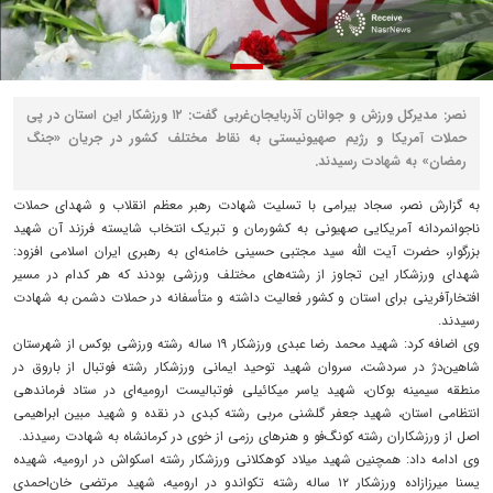
نصر: مدیرکل ورزش و جوانان آذربایجان‌غربی گفت: ۱۲ ورزشکار این استان در پی
حملات آمریکا و رژیم صهیونیستی به نقاط مختلف کشور در جریان «جنگ
رمضان» به شهادت رسیدند.
به گزارش نصر، سجاد بیرامی با تسلیت شهادت رهبر معظم انقلاب و شهدای حملات
ناجوانمردانه آمریکایی صهیونی به کشورمان و تبریک انتخاب شایسته فرزند آن شهید
بزرگوار، حضرت آیت الله سید مجتبی حسینی خامنه‌ای به رهبری ایران اسلامی افزود:
شهدای ورزشکار این تجاوز از رشته‌های مختلف ورزشی بودند که هر کدام در مسیر
افتخارآفرینی برای استان و کشور فعالیت داشته و متأسفانه در حملات دشمن به شهادت
رسیدند.
وی اضافه کرد: شهید محمد رضا عبدی ورزشکار ۱۹ ساله رشته ورزشی بوکس از شهرستان
شاهین‌دژ در سردشت، سروان شهید توحید ایمانی ورزشکار رشته فوتبال از باروق در
منطقه سیمینه بوکان، شهید یاسر میکائیلی فوتبالیست ارومیه‌ای در ستاد فرماندهی
انتظامی استان، شهید جعفر گلشنی مربی رشته کبدی در نقده و شهید مبین ابراهیمی
اصل از ورزشکاران رشته کونگ‌فو و هنرهای رزمی از خوی در کرمانشاه به شهادت رسیدند.
وی ادامه داد: همچنین شهید میلاد کوهکلانی ورزشکار رشته اسکواش در ارومیه، شهیده
یسنا میرزازاده ورزشکار ۱۲ ساله رشته تکواندو در ارومیه، شهید مرتضی خان‌احمدی