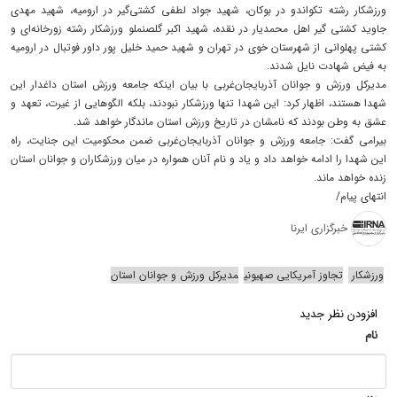
ورزشکار رشته تکواندو در بوکان، شهید جواد لطفی کشتی‌گیر در ارومیه، شهید مهدی
جاوید کشتی گیر اهل محمدیار در نقده، شهید اکبر گلصنملو ورزشکار رشته زورخانه‌ای و
کشتی پهلوانی از شهرستان خوی در تهران و شهید حمید خلیل پور داور فوتبال در ارومیه
به فیض شهادت نایل شدند.
مدیرکل ورزش و جوانان آذربایجان‌غربی با بیان اینکه جامعه ورزش استان داغدار این
شهدا هستند، اظهار کرد: این شهدا تنها ورزشکار نبودند، بلکه الگوهایی از غیرت، تعهد و
عشق به وطن بودند که نامشان در تاریخ ورزش استان ماندگار خواهد شد.
بیرامی گفت: جامعه ورزش و جوانان آذربایجان‌غربی ضمن محکومیت این جنایت، راه
این شهدا را ادامه خواهد داد و یاد و نام آنان همواره در میان ورزشکاران و جوانان استان
زنده خواهد ماند.
انتهای پیام/
خبرگزاری ایرنا
ورزشکار
تجاوز آمریکایی صهیونی
مدیرکل ورزش و جوانان استان
افزودن نظر جدید
نام