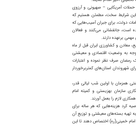
مهار شد
 حملات آمریکایی – صهیونی و آرزوی
11:15
ر این شرایط سخت، مطمئن هستیم که
ترامپ فاسد، آمریکا را وارد یک
امات دولت، برای جبران آسیب‌هایی که
جنگ فاجعه بار کرده است
ه است، جانفشانی می‌کنند و فعالان
همی برعهده دارند.
11:05
، معادن و کشاورزی ایران قبل از ماه
آذربایجان تنها یک خطه نیست
توجه به وضعیت اقتصادی و معیشتی
کتابی گشوده به وسعت تاریخ
ارک رمضان صرف نظر نموده و اعتبارات
ایران‌ زمین است
ای شهروندان استان‌های کمتربرخوردار
10:58
سفر اردوغان و شریف به عربس
یشتی همزمان با اولین شب لیالی قدر،
پیمان دفاعی سه جانبه در دست
مکاری سازمان بهزیستی و کمیته امام
کار
مکاری لازم را بعمل آورند.
یه کرد هزینه‌هایی که هر ساله برای
به تهیه بسته‌های معیشتی و توزیع آن
 امام خمینی(ره) اختصاص دهند تا این