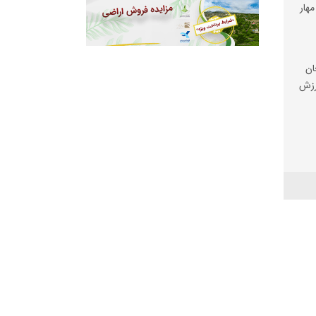
مهار
ان
رزش
ی
اغه
الی