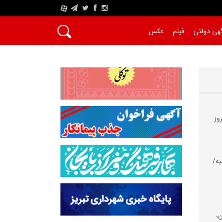
A
هی دولتی
فیلم
عکس
وز
یه/
،