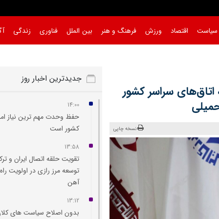
سیاست
اقتصاد
ورزش
فرهنگ و هنر
بین الملل
فناوری
زندگی
آگ
جدیدترین اخبار روز
تومانی به اتاق‌های سراسر کشور
حمیلی
14:00
حفظ وحدت مهم‌ ترین نیاز امر
کشور است
نسخه چاپی
13:58
تقویت حلقه اتصال ایران و ترک
توسعه مرز رازی در اولویت راه‌
آهن
13:12
بدون اصلاح سیاست‌ های کلان