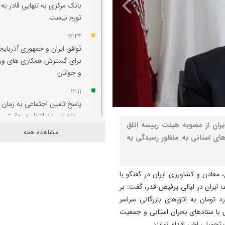
بانک مرکزی به تنهایی قادر به 
تورم نیست
12:44
توافق ایران و جمهوری آذربایج
برای گسترش همکاری‌ های و
و جوانان
12:11
پاسخ تامین‌ اجتماعی به زمان
پرداخت مابه‌ التفاوت حقوق
یران از مصوبه هیئت رییسه اتاق
بازنشستگان
مشاهده همه
د تومانی به اتاق‌های استانی به منظور رسیدگی به
11:51
هشدار درباره فروش حواله‌ ها
صوری خودروهای وارداتی
 معادن و کشاورزی ایران در گفتگو با
ف ایران در لیالی پرفیض قدر، گفت: بر
11:35
هیئت رییسه اتاق ایران، مقرر شد 100 میلیارد تومان به اتاق‌های بازرگانی سراسر
آتش‌ سوزی مراتع هامپوئیل مر
 با ستادهای بحران استانی و جمعیت
با تلاش نیروهای امدادی و اه
میلی اخیر اقدام نمایند.