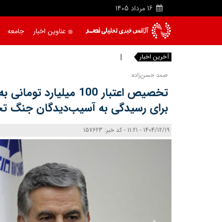
16
مرداد
1405
عناوین اخبار
جامعه
آخرین اخبار
حفظ وحدت
|
صمد حسن‌زاده:
تخصیص اعتبار 100 میلیارد 
برای رسیدگی به آسیب‌دیدگان جنگ ت
1404/12/19 - 11:21 - کد خبر: 157623