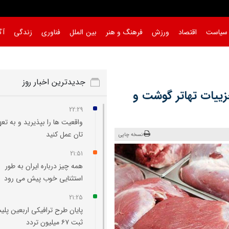
سیاست
اقتصاد
ورزش
فرهنگ و هنر
بین الملل
فناوری
زندگی
آگ
جدیدترین اخبار روز
ییات تهاتر گوشت و
22:29
واقعیت‌ ها را بپذیرید و به تعه
تان عمل کنید
نسخه چاپی
21:51
همه چیز درباره ایران به طور
استثنایی خوب پیش می‌ رود
21:25
پایان طرح ترافیکی اربعین پلی
ثبت ۶۷ میلیون تردد