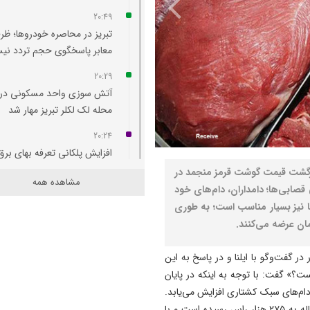
20:49
تبریز در محاصره خودروها؛ ظر
معابر پاسخگوی حجم تردد ن
20:29
آتش‌ سوزی واحد مسکونی در
محله لک‌ لکلر تبریز مهار شد
20:24
افزایش پلکانی تعرفه بهای برق
کشاورزی لغو شد
برگشت قیمت گوشت قرمز منجمد در
مشاهده همه
ی قصابی‌ها؛ دامداران، دام‌های خود
20:07
 نیز بسیار مناسب است؛ به طوری
لزوم هم‌ افزایی روابط‌ عمومی‌ 
برای تبیین عملکرد دولت
19:54
 گفت‌و‌گو با ایلنا و در پاسخ به این
دستگیری دو هزار و ۹۶۱
» گفت: با توجه به اینکه در پایان
آذربایجان‌شرقی
 دام‌های سبک کشتاری افزایش می‌یابد.
جمعیت دام سبک کشور به ۴.۵ میلیون راس و جمعیت گوساله به ۲۷۵ هزار راس رسیده است و با