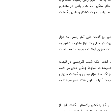
17:12
توجه به اینکه دام سبک کشتاری ماهیانه ۷۰۰ هزار راس و دام سنگین ۵۰ هزار راس در ماه‌های
پیشکسوتان تراکتور طومار
، دام زیادی جهت کشتار و تامین گوشت
محکومیت تبعیض علیه تیم مل
ایران را امضا کردند
17:06
معرفی عجب‌ شیر و مراغه به ع
رئیس شورای تأمین دام کشور در مورد واردات گوشت به کشور نیز گفت: طبق آمار رسمی ۸۰ هزار
پایلوت ملی نصب صفحات
د، در حالی که نیاز ماهیانه کشور به
خورشیدی در مدارس
ابراین در این مدت میزان گوشت موجود مناسب است
ییرات قیمت گوشت قرمز در ۱۱ روز جنگ، گفت: یک شیب افزایشی در قیمت
میشه در شرایط جنگی اتفاق می‌افتد،
به طوری که گوشت‌های هندی و گوسفندی مغولی که قبل از جنگ ۷۰۰ هزار تومان و گوشت برزیلی
زار تومانی بودند، اما قیمت آنها در طول هفته اخیر مجددا به
و گاز با کشور پاکستان، گفت: قبل از