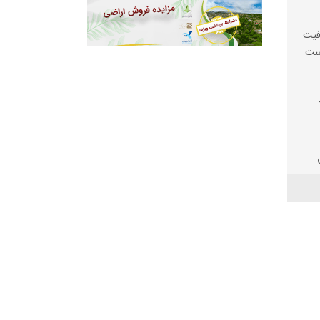
فیت
یست
ها
 سارق در