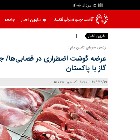
15
مرداد
1405
عناوین اخبار
جامعه
آخرین اخبار
واقعیت‌
رئیس شورای تامین دام :
عرضه گوشت اضطراری در قصابی‌ها/ جز
گاز با پاکستان
1404/12/19 - 10:00 - کد خبر: 157610