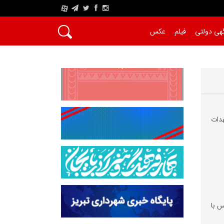
A
هی دولتی
فیلم
عکس
دات‌
س با