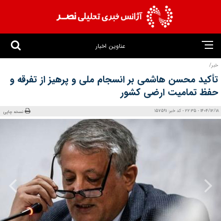
عناوین اخبار
خبر/
تأکید محسن هاشمی بر انسجام ملی و پرهیز از تفرقه و
حفظ تمامیت ارضی کشور
1404/12/18 - 22:35 - کد خبر: 157591
نسخه چاپی