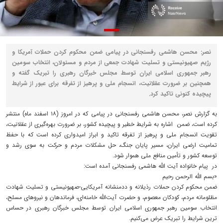
نصر: محسن هاشمی رفسنجانی در پیامی ضمن محکوم کردن حملات آمریکا و
رژیم صهیونیستی و تسلیت شهادت جمعی از مردم و مسئولان، انتخاب سومین
رهبر جمهوری اسلامی ایران توسط مجلس خبرگان رهبری را تبریک گفته و
همچنین بر ضرورت عقلانیت، انسجام ملی و پرهیز از تفرقه برای عبور از شرایط
پیچیده کنونی تاکید کرد.
به گزارش نصر، محسن هاشمی رفسنجانی در پیامی که در امروز (۱۸ اسفند ماه) منتشر
کرده است، ضمن اشاره به شرایط خطیر و پیچیده کشور، بر ضرورت بهره‌گیری از عقلانیت،
تقویت انسجام ملی و پرهیز از تفرقه تاکید و ابراز امیدواری کرده است که با حفظ
تمامیت ارضی ایران، مسیر پایان جنگ، حل مشکلات مردم و حرکت به سوی رشد و
توسعه کشور و تأمین منافع ملی هموار شود.
در پیام خانواده آیت الله هاشمی رفسنجانی آمده است:
«بسم الله الرحمن رحیم
ضمن محکوم کردن حملات رذیلانه و ددمنشانه آمریکایی-صهیونیستی و تسلیت شهادت
مظلومانه مردم، کودکان معصوم، و حضرت آیت‌الله خامنه‌ای، فرماندهان و نیروهای مسلح،
انتخاب سومین رهبر جمهوری اسلامی ایران توسط مجلس خبرگان رهبری در حساس
ترین شرایط را تبریک عرض می‌کنیم.