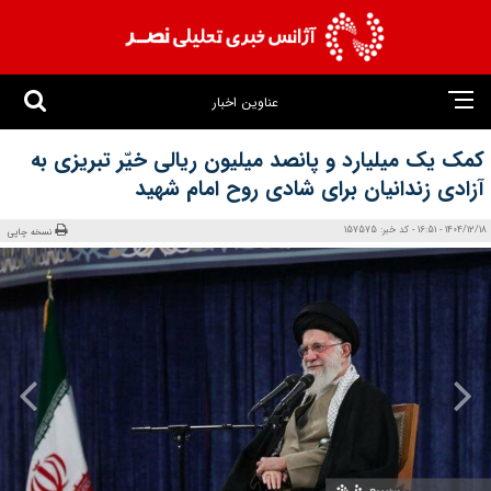
عناوین اخبار
کمک یک میلیارد و پانصد میلیون ریالی خیّر تبریزی به
آزادی زندانیان برای شادی روح‌ امام‌ شهید
1404/12/18 - 16:51 - کد خبر: 157575
نسخه چاپی