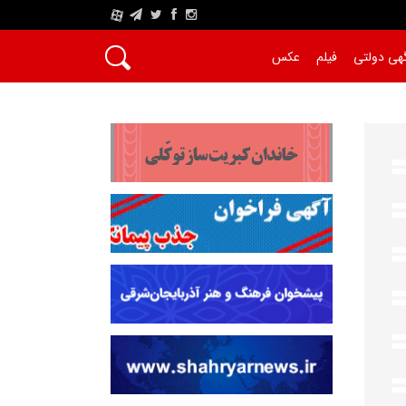
A
هی دولتی
فیلم
عکس