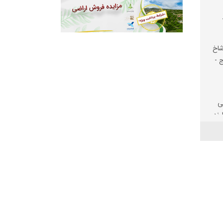
شاخ
ج -
ی
رند
یت
لف