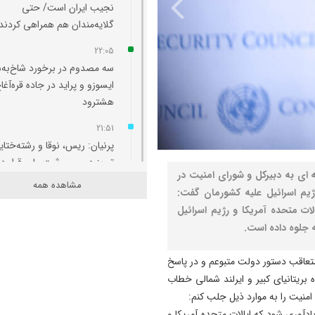
نجیب ایران است/ حتی
گلایه‌مندان هم همراهی کردند
22:05
سه مصدوم در برخورد شاخ‌به‌
ایسوزو و پراید در جاده قره‌آغا
هشترود
21:51
پرنیان: ریس، نوقا و رشته‌ختای
تبریز در مسیر ثبت ملی قرار دا
ه ای به دبیرکل و شورای امنیت در
مشاهده همه
21:36
رژیم اسرائیل علیه کشورمان گفت:
ارزیابی مدیران بر مبنای مدیر
لات متحده آمریکا و رژیم اسرائیل
آب، برق، گاز و بنزین انجام
نه جلوه داده است.
می‌شود/برای سناریوهای مخت
آب و انرژی برنامه ‌ریزی شود
 متعاقب دستور دولت متبوعم و در پاسخ
پادشاهی متحده بریتانیای کبیر و ایرلند شمالی خطاب
21:25
منیت را به موارد ذیل جلب کنم:
به مناسبت سالروز صدور فرمان
ب مورخ ۳ و ۷ مارس ۲۰۲۶، لازم است یادآوری شود که ایالات متحده آمریکا و