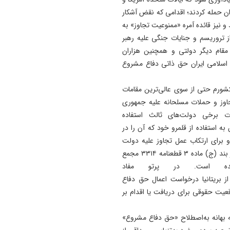
مشروطیت و روز تبریز؛ از پوست
 به جمهوری اسلامی ایران حمله کردند؛ اقدامی که نقض آشکار
رسمی بیست‌وسومین نمایشگا
ماده ۲ (۴) منشور ملل متحد و نیز قائده آمره «ممنوعیت تجاوز» به
تخصصی فولاد تبریز (تبریز متا
 از تروریسم و جنایات جنگی علیه رهبر
رونمایی شد
ام دیگر دولتی و همچنین هزاران
21:21
 اسلامی ایران حق ذاتی دفاع مشروع
پوریا اشتری با جهان پرستاره
کلماتش جاودانه شد
 کشورم حتی از سوی عالی‌ترین مقامات
جاوز و حملات مسلحانه علیه جمهوری
21:10
روز تبريز، تراژدى يك فيلم بي
ات برخی دولت‌های ثالث استفاده
پروانه ، چرا جشن ملى فقط د
به استفاده از قلمرو خود که آن را در
لوكيشن خوداكران مى شود؟
 برای ارتکاب عمل تجاوز علیه دولت
ثالث، خود به‌منزله عمل تجاوز محسوب می‌شود. این مهم در بند (ج) ماده ۳ قطعنامه ۳۳۱۴ مجمع
21:03
ر ۱۹۷۴ تصریح شده است. در پرتو مفاد
رئیس‌جمهور: جاری شدن
 از بریتانیا درخواست اعمال حق دفاع
آموزه‌های قرآن در محیط کار،
عیت حقوقی برای دریافت یا اقدام بر
زمینه‌ساز پیشرفت و عدالت ا
 به بهانه به‌اصطلاح «حق دفاع مشروع»