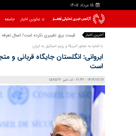
15
مرداد
1405
عناوین اخبار
جامعه
آخرین اخبار
قیمت برق تغییری نکرده است/ اعمال تعرفه پ
با اشاره به تجاوز آمریکا و رژیم اسرائیل به ایران؛
ایروانی: انگلستان جایگاه‌ قربانی و متجا
است
1404/12/17 - 21:42 - کد خبر: 157527