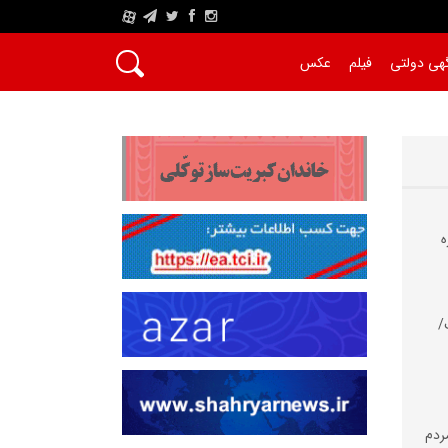
A
هی دولتی
فیلم
عکس
ه
/
مردم