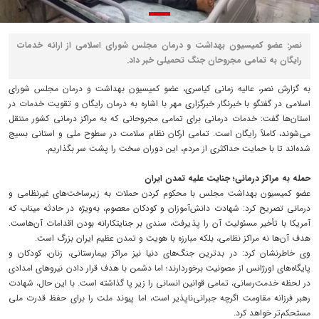
نصر: عضو کمیسیون بهداشت و درمان مجلس شورای اسلامی از ارائه خدمات
رایگان به تمامی مجروحان جنگ تحمیلی خبر داد.
به گزارش نصر، عالیه زمانی کیاسری، عضو کمیسیون بهداشت و درمان مجلس شورای
اسلامی در گفتگو با خبرنگار خبرگزاری مهر با اشاره به درمان رایگان و تقویت خدمات در
استان‌ها گفت: خدمات درمانی برای تمامی مجروحانی که به مراکز درمانی کشور منتقل
می‌شوند، کاملاً رایگان است. تمامی ارکان نظام سلامت در سطوح ملی و استانی بسیج
شده‌اند تا با حمایت حداکثری از مردم، این دوران سخت را پشت سر بگذاریم.
حمله به مراکز درمانی؛ جنایت علیه تمدن ایران
عضو کمیسیون بهداشت مجلس با محکوم کردن حملات به زیرساخت‌های غیرنظامی و
درمانی تصریح کرد: شهادت دانش‌آموزان و کودکان معصوم، به‌ویژه در حادثه میناب که
آمریکا با تأخیر مسئولیت آن را پذیرفت، سندی بر جنایتکارانه بودن اقدامات آن‌هاست.
هدف آن‌ها نه مراکز نظامی، بلکه مبارزه با هویت و تمدن عظیم ایران بزرگ است.
وی خاطرنشان کرد: در بدترین جنگ‌های دنیا نیز مراکز بیمارستانی، زنان، کودکان و
پایگاه‌های اورژانس از مصونیت برخوردارند؛ اما دشمن با هدف قرار دادن نیروهای امدادی
در لحظه خدمت‌رسانی، تمامی قوانین انسانی را زیر پا گذاشته است. با این حال، شهادت
رهبر فرزانه مقاومت اگرچه جبرانی‌ناپذیر است، اما پیوند ملت را برای حفظ قدرت ملی
مستحکم‌تر خواهد کرد.