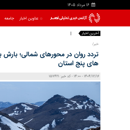
16
مرداد
1405
عناوین اخبار
جامعه
آخرین اخبار
خب
|
خبر/
تردد روان در محورهای شمالی؛ بارش برف
های پنج استان
1404/12/16 - 14:00 - کد خبر: 157421