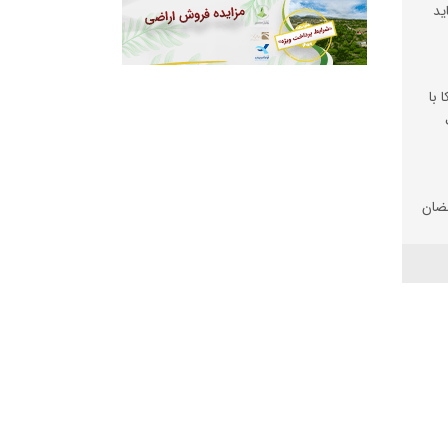
ید
 با
ضان
تان
 شد