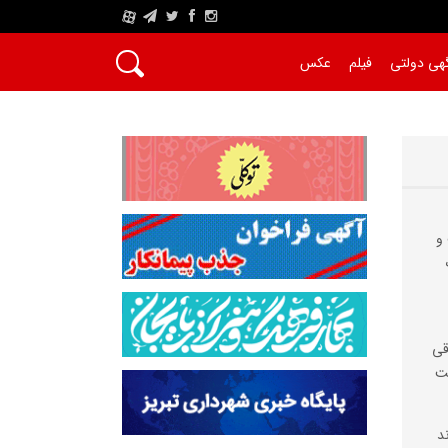
A
هی دولتی
فیلم
عکس
و
قی
ست
د