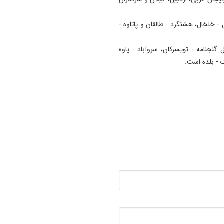
19:41
 - خلخال، هشتگرد - طالقان و پاتاوه -
آتش‌ سوزی دستگاه خنک‌ کننده
پل عالی‌ نسب تبریز
گنجنامه - تویسرکان، سروآباد - پاوه
19:27
 - بلده است.
دروغ بستن به رهبری قطعاً ج
بسیار بزرگی است