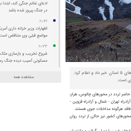
ادعای غنائم جنگی کند، ابتدا با
در جنگ پیروز شده باشد
20:42
اظهارات وزیر خزانه‌ داری آمریکا
مواضع قبلی وی متناقض است
20:33
شروع تخریب و بازسازی ملک
مسکونی آسیب‌ دیده جنگ رم
20:29
نصر: مرکز مدیریت راه‌ها از بارش برف و باران در جاده‌های ۵ استان خبر داد و اعلام کرد:
مشاهده همه
اتفاقی بی سابقه در تخصیص
وی است.
اعتبار به حوزه منابع آبی شهرس
سراب
 حاضر تردد در محورهای چالوس، هراز،
زادراه تهران - شمال و آزادراه قزوین -
20:25
اقد هرگونه مداخلات جوی هستند.
تبریز میزبان «یونکرس»
ورهای کشور نیز حاکی از تردد روان
20:09
آتش سوزی در رضوانشهر مهار
جان غربی، اردبیل، گیلان و مازندران