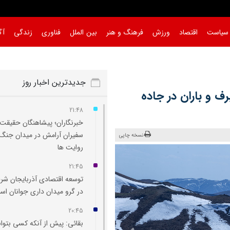
سیاست
اقتصاد
ورزش
فرهنگ و هنر
بین الملل
فناوری
زندگی
آگ
جدیدترین اخبار روز
 و باران در جاده‌
21:48
خبرنگاران؛ پیشاهنگان حقیقت 
سفیران آرامش در میدان جنگ
نسخه چاپی
روایت‌ ها
21:45
توسعه اقتصادی آذربایجان شر
در گرو میدان‌ داری جوانان ا
20:45
بقائی: پیش از آنکه کسی بتوان