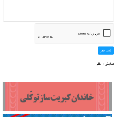
ثبت نظر
نمایش
نظر
0