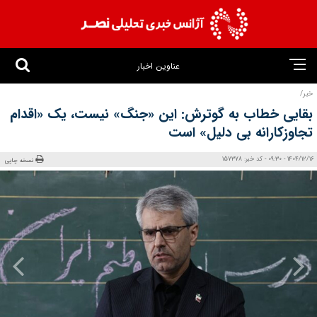
عناوین اخبار
خبر/
بقایی خطاب به گوترش: این «جنگ» نیست، یک «اقدام
تجاوزکارانه بی‌ دلیل» است
1404/12/16 - 09:30 - کد خبر: 157378
نسخه چاپی