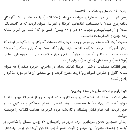
روایت قدرت ملی و شکست فتنه‌ها:
رهبر شهید در این سخنرانی حوادث دی‌ماه (اغتشاشات) را به عنوان یک “کودتای
برنامه‌ریزی شده” با پشتیبانی اطلاعاتی آمریکا و اسرائیل عنوان کردند که با “ایستادگی
ملت” و “راهپیمایی‌های عجیب ۲۲ دی و ۲۲ بهمن” خنثی و “له” شد. این امر را نشانه
زنده بودن و اقتدار ملت دانستتند.
حضرت آیت الله خامنه ای در مواجهه با تهدیدات مقامات آمریکایی، با تأکید بر اینکه که
ارتش آمریکا از عواقب هرگونه اقدام علیه ایران آگاه است و “سیلی محکمی” خواهد
خورد، هدف آمریکا را “بلعیدن ایران” و نفی حق حاکمیت ملی در حوزه‌های دفاعی
(موشک‌ها) و هسته‌ای (صلح‌آمیز) عنوان کردند.
رهبر انقلاب مشکلات داخلی آمریکا (مانند فساد در ماجرای “جزیره بدنام”) به عنوان
نشانه “افول و انقراض امپراتوری” آن‌ها مطرح کردند و بی‌منطقی آن‌ها در مورد مذاکره را
یاداور شدند.
هوشیاری و اتحاد ملی خواسته رهبری:
امام امت با اشاره به وقت‌شناسی و فداکاری مردم آذربایجان، از قیام ۲۹ بهمن ۵۶ به
عنوان “قیام تعیین‌کننده” با خصوصیات وقت‌شناسی، اقدام به‌هنگام و فداکاری یاد و
اظهار کردند: این قیام نقش پیشگام و تاریخی مردم تبریز در هدایت انقلاب را برجسته
می‌کند.
ایشان همچنین حضور دوبرابری مردم تبریز در راهپیمایی ۲۲ بهمن امسال را شاهدی بر
“زنده و بانشاط بودن” این مردم و اثبات عدم فریب خوردن آن‌ها در برابر ترفندهای