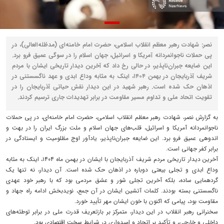
نصر: شهادت رهبر معظم انقلاب اسلامی، حضرت امام خامنه‌ای (مدظله‌العالی)، در
پی حملات ناجوانمردانه آمریکا و اسرائیل، جهان اسلام را در سوگی عمیق فرو برد.
این ضایعه جبران‌ناپذیر، در حالی رخ داد که آخرین دیدار تاریخی ایشان با مردم
شریف آذربایجان در بهمن ۱۴۰۴، اینک به مثابه وداع ابدی و عهد ناگسستنی در
اذهان حک شده است. رهبر شهید در این دیدار نقش حیاتی آذربایجان را در
تقویت اتحاد ملی و تداوم مسیر مقاومت در برابر تهدیدات جاری ترسیم کردند.
به گزارش نصر، شهادت رهبر معظم انقلاب اسلامی، حضرت امام خامنه‌ای، در پی حملات
ناجوانمردانه آمریکا و اسرائیل، قلب‌های جهان اسلام و ملت بزرگ ایران را در بهت و
اندوهی عمیق فرو برد. این ضایعه جبران‌ناپذیر، یادآور اوج مظلومیت و ایستادگی در
برابر کفر جهانی است.
آخرین دیدار تاریخی مردم شریف آذربایجان با ایشان در بهمن ماه ۱۴۰۴، اینک به مثابه
وداع ابدی و تجلی بیعتی دوباره در اذهان حک شده است. آن دیدار، نه تنها یک
گردهمایی ساده، بلکه آخرین تجلی شور و عشق مردمی بود که با رهبر خود عهدی
ناگسستنی بسته بودند. کلمات آتشین ایشان در آن جمع، نویدبخش ادامه راه جهاد و
مقاومت بود، پیامی که اکنون با خون ایشان مهر تأیید خورد.
سخنرانی رهبر انقلاب در این دیدار، متمرکز بر بازتعریف قدرت ملی در برابر توطئه‌های
داخلی و خارجی، و تأکید بر اتحاد و امیدواری در شرایط سخت اقتصادی بود.