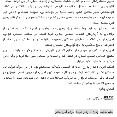
تبیین دستاوردهای نظام و افشای ماهیت دشمنان، از وظایف اصلی در این عرصه است.
الگوبرداری از مقاومت فعال: مقاومت تاریخی آذربایجان در برابر بیگانگان، می‌تواند
الهام‌بخش سایر مناطق کشور باشد. تاکید بر خوداتکایی، تقویت بنیه‌های دفاعی (در
صورت لزوم و در چارچوب سیاست‌های دفاعی کشور) و آمادگی عمومی، از دیگر نقش‌های
این منطقه است.
نماد وفاداری به آرمان‌ها: علاقه ویژه رهبری به آذربایجان، این منطقه را به نمادی از
وفاداری به آرمان‌های انقلاب اسلامی تبدیل کرده است. در شرایط حساس کنونی،
آذربایجان می‌تواند با نمایش حداکثری بصیرت، ولایتمداری و آمادگی برای دفاع از
ارزش‌ها، پاسخ محکمی به یاوه‌گویی‌های دشمنان بدهد.
آذربایجان با تکیه بر سرمایه‌های عظیم انسانی، تاریخی و فرهنگی خود، می‌تواند در این
مقطع حساس، نقشی کلیدی در حفظ اقتدار، امنیت و انسجام ملی ایفا کرده و برگ زرین
دیگری بر افتخارات خود بیفزاید.
اینک، ایران داغدار پدری است که قامتش تکیه‌گاه مستحکم بود. در این سوگ بزرگ، یاد
سخنان آخر و نگاه نافذ ایشان در وداع با مردم غیور آذربایجان، چون شمعی فروزان در
قلب‌ها باقی می‌ماند تا راه را در تاریکی فتنه‌ها نشان دهد. این شهادت، ملت را متحدتر
و مسیر انقلاب را روشن‌تر خواهد کرد.
انتهای پیام/
خبرگزاری ایرنا
رهبر شهید
وداع با رهبر شهید
مردم آذربایجان