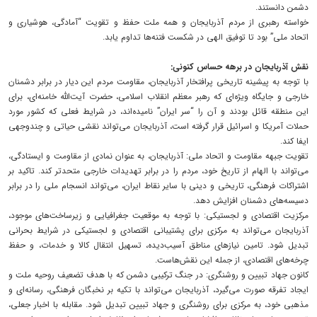
دشمن دانستند.
خواسته رهبری از مردم آذربایجان و همه ملت حفظ و تقویت “آمادگی، هوشیاری و
اتحاد ملی” بود تا توفیق الهی در شکست فتنه‌ها تداوم یابد.
نقش آذربایجان در برهه حساس کنونی:
با توجه به پیشینه تاریخی پرافتخار آذربایجان، مقاومت مردم این دیار در برابر دشمنان
خارجی و جایگاه ویژه‌ای که رهبر معظم انقلاب اسلامی، حضرت آیت‌الله خامنه‌ای، برای
این منطقه قائل بودند و آن را “سر ایران” نامیده‌اند، در شرایط فعلی که کشور مورد
حملات آمریکا و اسرائیل قرار گرفته است، آذربایجان می‌تواند نقشی حیاتی و چندوجهی
ایفا کند.
تقویت جبهه مقاومت و اتحاد ملی: آذربایجان، به عنوان نمادی از مقاومت و ایستادگی،
می‌تواند با الهام از تاریخ خود، مردم را در برابر تهدیدات خارجی متحدتر کند. تاکید بر
اشتراکات فرهنگی، تاریخی و دینی با سایر نقاط ایران، می‌تواند انسجام ملی را در برابر
دسیسه‌های دشمنان افزایش دهد.
مرکزیت اقتصادی و لجستیکی: با توجه به موقعیت جغرافیایی و زیرساخت‌های موجود،
آذربایجان می‌تواند به مرکزی برای پشتیبانی اقتصادی و لجستیکی در شرایط بحرانی
تبدیل شود. تامین نیازهای مناطق آسیب‌دیده، تسهیل انتقال کالا و خدمات، و حفظ
چرخه‌های اقتصادی، از جمله این نقش‌هاست.
کانون جهاد تبیین و روشنگری: در جنگ ترکیبی دشمن که با هدف تضعیف روحیه ملت و
ایجاد تفرقه صورت می‌گیرد، آذربایجان می‌تواند با تکیه بر نخبگان فرهنگی، رسانه‌ای و
مذهبی خود، به مرکزی برای روشنگری و جهاد تبیین تبدیل شود. مقابله با اخبار جعلی،