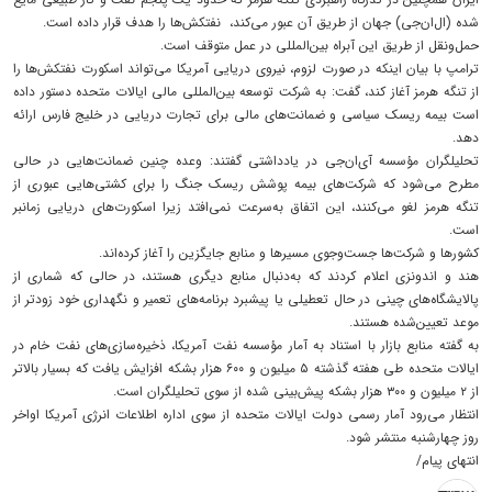
شده (ال‌ان‌جی) جهان از طریق آن عبور می‌کند، نفتکش‌ها را هدف قرار داده است.
حمل‌ونقل از طریق این آبراه بین‌المللی در عمل متوقف است.
ترامپ با بیان اینکه در صورت لزوم، نیروی دریایی آمریکا می‌تواند اسکورت نفتکش‌ها را
از تنگه هرمز آغاز کند، گفت: به شرکت توسعه بین‌المللی مالی ایالات متحده دستور داده
است بیمه ریسک سیاسی و ضمانت‌های مالی برای تجارت دریایی در خلیج فارس ارائه
دهد.
تحلیلگران مؤسسه آی‌ان‌جی در یادداشتی گفتند: وعده چنین ضمانت‌هایی در حالی
مطرح می‌شود که شرکت‌های بیمه پوشش ریسک جنگ را برای کشتی‌هایی عبوری از
تنگه هرمز لغو می‌کنند، این اتفاق به‌سرعت نمی‌افتد زیرا اسکورت‌های دریایی زمانبر
است.
کشورها و شرکت‌ها جست‌وجوی مسیرها و منابع جایگزین را آغاز کرده‌اند.
هند و اندونزی اعلام کردند که به‌دنبال منابع دیگری هستند، در حالی که شماری از
پالایشگاه‌های چینی در حال تعطیلی یا پیشبرد برنامه‌های تعمیر و نگهداری خود زودتر از
موعد تعیین‌شده هستند.
به گفته منابع بازار با استناد به آمار مؤسسه نفت آمریکا، ذخیره‌سازی‌های نفت خام در
ایالات متحده طی هفته گذشته ۵ میلیون و ۶۰۰ هزار بشکه افزایش یافت که بسیار بالاتر
از ۲ میلیون و ۳۰۰ هزار بشکه پیش‌بینی شده از سوی تحلیلگران است.
انتظار می‌رود آمار رسمی دولت ایالات متحده از سوی اداره اطلاعات انرژی آمریکا اواخر
روز چهارشنبه منتشر شود.
انتهای پیام/