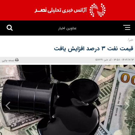
عناوین اخبار
خبر/
قیمت نفت ۳ درصد افزایش یافت
1404/12/13 - 13:58 - کد خبر: 157241
نسخه چاپی