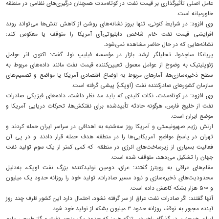
عامل اصلی تأثیرگذاری بر قیمت نفت در کوتاه‌مدت همچنان درگیری‌های نظامی در منطقه
خاورمیانه است.
وی افزود: در شرایط کنونی، تنها بروز نشانه‌های روشن از کاهش تنش‌ها می‌تواند روند
افزایشی قیمت نفت خام شاخص دابلیوتی‌آی آمریکا را متوقف یا معکوس کند؛
نشانه‌هایی که در حال حاضر مشاهده نمی‌شود.
پریانکا ساچدوا، تحلیلگر ارشد بازار در مؤسسه فیلیپ نوا، گفت: اکنون اثر عوامل
ژئوپلیتیک به وضوح از عوامل معمول تعیین‌کننده قیمت نفت مانند داده‌های مربوط به
سطح ذخیره‌سازی‌ها، آمارهای مربوط به اوضاع اقتصادی آمریکا یا مواضع و تصمیم‌های
سازمان کشورهای صادرکننده نفت (اوپک) پیشی گرفته است.
وی افزود: در کوتاه‌مدت، نکات کلیدی که باید مد نظر داشت، داده‌های فیزیکی صادرات
نفت از خلیج فارس، هرگونه حادثه تأییدشده برای نفتکش‌ها، تحرکات دریایی آمریکا و
موضع ایران است.
ارتش رژیم صهیونیستی و آمریکا روز سه‌شنبه به اهدافی در سراسر ایران حمله کردند و
تهران در پاسخ مواضع آمریکایی‌ها را در منطقه هدف حمله قرار دادند و در پی آن
فعالیت بسیاری از زیرساخت‌های انرژی در منطقه‌ که کمی کمتر از یک سوم تولید نفت
جهان را تشکیل می‌دهد، متوقف شده است.
مقام‌های عراقی به رویترز گفتند: عراق، دومین تولیدکننده بزرگ نفت اوپک، به‌دلیل
محدودیت‌های ذخیره‌سازی و نبود مسیر صادرات، تولید خود را روزانه حدود یک میلیون
و ۵۰۰ هزار بشکه کاهش داده است.
آنها گفتند: اگر صادرات نفت عراق از سر گرفته نشود، احتمال دارد این کشور ظرف چند روز
آینده مجبور به توقف روزانه حدود ۳ میلیون بشکه از تولید خود شود.
ایران همچنین در گذرگاه راهبردی تنگه هرمز که حدود یک پنجم نفت و گاز طبیعی مایع