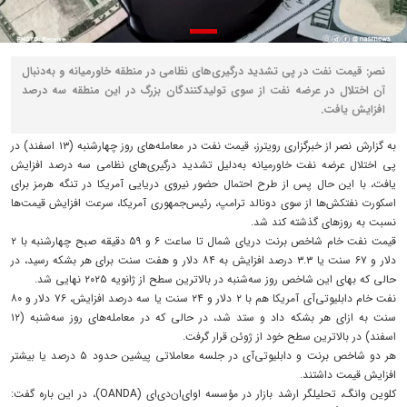
نصر: قیمت نفت در پی تشدید درگیری‌های نظامی در منطقه خاورمیانه و به‌دنبال
آن اختلال در عرضه نفت از سوی تولیدکنندگان بزرگ در این منطقه سه درصد
افزایش یافت.
به گزارش نصر از خبرگزاری رویترز، قیمت نفت در معامله‌های روز چهارشنبه (۱۳ اسفند) در
پی اختلال عرضه نفت خاورمیانه به‌دلیل تشدید درگیری‌های نظامی سه درصد افزایش
یافت، با این حال پس از طرح احتمال حضور نیروی دریایی آمریکا در تنگه هرمز برای
اسکورت نفتکش‌ها از سوی دونالد ترامپ، رئیس‌جمهوری آمریکا، سرعت افزایش قیمت‌ها
نسبت به روزهای گذشته کند شد.
قیمت نفت خام شاخص برنت دریای شمال تا ساعت ۶ و ۵۹ دقیقه صبح چهارشنبه با ۲
دلار و ۶۷ سنت یا ۳.۳ درصد افزایش به ۸۴ دلار و هفت سنت برای هر بشکه رسید، در
حالی که بهای این شاخص روز سه‌شنبه در بالاترین سطح از ژانویه ۲۰۲۵ نهایی شد.
نفت خام دابلیوتی‌آی آمریکا هم با ۲ دلار و ۲۴ سنت یا سه درصد افزایش، ۷۶ دلار و ۸۰
سنت به ازای هر بشکه داد و ستد شد، در حالی که در معامله‌های روز سه‌شنبه (۱۲
اسفند) در بالاترین سطح خود از ژوئن قرار گرفت.
هر دو شاخص برنت و دابلیوتی‌آی در جلسه معاملاتی پیشین حدود ۵ درصد یا بیشتر
افزایش قیمت داشتند.
کلوین وانگ، تحلیلگر ارشد بازار در مؤسسه اوای‌ان‌دی‌ای (OANDA)، در این باره گفت: