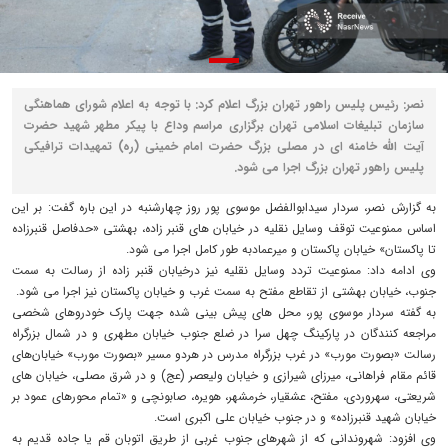
نصر: رئیس پلیس راهور تهران بزرگ اعلام کرد: با توجه به اعلام شورای هماهنگی
سازمان تبلیغات اسلامی تهران برگزاری مراسم وداع با پیکر مطهر شهید حضرت
آیت الله خامنه ای در مصلی بزرگ حضرت امام خمینی (ره) تمهیدات ترافیکی
پلیس راهور تهران بزرگ اجرا می شود.
به گزارش نصر، سردار سیدابوالفضل موسوی پور روز چهارشنبه در این باره گفت: بر این
اساس ممنوعیت توقف وسایل نقلیه در خیابان های قنبر زاده، بهشتی «حدفاصل قنبرزاده
تا پاکستان» خیابان پاکستان و میرعمادبه طور کامل اجرا می شود.
وی ادامه داد: ممنوعیت تردد وسایل نقلیه نیز درخیابان قنبر زاده از رسالت به سمت
جنوب، خیابان بهشتی از تقاطع مفتح به سمت غرب و خیابان پاکستان نیز اجرا می شود.
به گفته سردار موسوی پور، محل های پیش بینی شده جهت پارک خودروهای شخصی
مراجعه کنندگان در پارکینگ چهل سرا در ضلع جنوب خیابان مطهری و در شمال بزرگراه
رسالت «بصورت مورب» در غرب بزرگراه مدرس در هردو مسیر «بصورت مورب» خیابان‌های
قائم مقام فراهانی، میرزای شیرازی و خیابان ولیعصر (عج) و در شرق مصلی، خیابان های
شریعتی، سهروردی، مفتح، عشقیار، خرمشهر، هویره، صابونچی و «تمام محورهای عمود بر
خیابان شهید قنبرزاده» و در جنوب خیابان علی اکبری است.
وی افزود: شهروندانی که از شهرهای جنوب غربی از طریق اتوبان قم یا جاده قدیم به