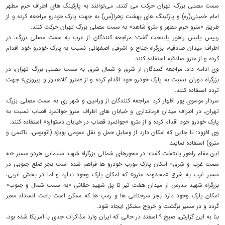
سمت مصلی بزرگ تهران حرکت می کنند، می‌توانند به پارکینگ های اطراف حرم مطهر
امام خمینی(ره) و پارکینگ های بهشت زهرا(س) به جهت پارک خودرو مراجعه کرده و از
طریق «مترو حرم مطهر و مترو شاهد» به سمت مصلی بزرگ تهران حرکت کنند.
رییس پلیس راهور پایتخت گفت: مراجعه کنندگان از غرب به سمت مصلی بزرگ، در
اطراف میدان صادقیه، بزرگراه جناح و اشرفی اصفهانی نسبت به پارک خودرو خود اقدام
کرده و از مترو صادقیه استفاده کنند.
وی ادامه داد: مراجعه کنندگان از شرق و شمال شرق به سمت مصلی بزرگ تهران، در
بزرگراه دوران نسبت به پارک خودرو خود اقدام کرده و از «مترو کلاهدوز و پیروزی» جهت
تردد استفاده کنند.
سردار موسوی پور اظهار کرد: مراجعه کنندگان از ورامین و شهر ری به سمت مصلی بزرگ
تهران، در اطراف میدان فرمانداری و خیابان های اطراف مترو جوانمرد قصاب نسبت به
پارک خودرو خود اقدام کرده و از مترو «جوانمرد قصاب در خیابان دستواره» استفاده کنند.
وی افزود: تا جایی که امکان دارد از وسایل حمل و نقل عمومی بویژه (اتوبوس، تاکسی و
مترو) استفاده نمایند.
این مقام راهور پایتخت گفت: در محورهای شمالی بزرگراه شهید سلیمانی هردو مسیر «به
سمت غرب و شرق» امکان پارک مورب خودرو ها فراهم شده است بجز ضلع جنوبی در
مسیر غرب به شرق «محدوده مترو» که امکان پارک وجود ندارد و اما در بخش غربی،
بزرگراه شهید مدرس از میدان هفت تیر تا پل شهید حقانی «به سمت شمال و جنوب»
امکان پارک وجود دارد بجز سرجناغی ها و رمپ ها که ممکن است باعث انسداد معبر
گردد و در مسیر برگشت و خروج مشکل ایجاد شود.
بنا به این گزارش، صبح ۹ اسفند در حالی که ایران وارد مذاکرات جدی با آمریکا شده بود،