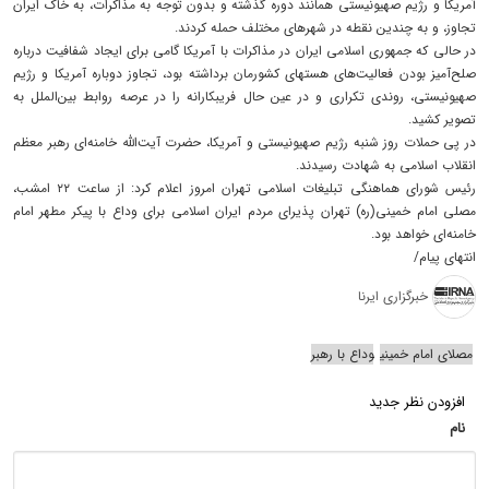
آمریکا و رژیم صهیونیستی همانند دوره گذشته و بدون توجه به مذاکرات، به خاک ایران
تجاوز، و به چندین نقطه در شهرهای مختلف حمله کردند.
در حالی که جمهوری اسلامی ایران در مذاکرات با آمریکا گامی برای ایجاد شفافیت درباره
صلح‌آمیز بودن فعالیت‌های هستهای کشورمان برداشته بود، تجاوز دوباره آمریکا و رژیم
صهیونیستی، روندی تکراری و در عین حال فریبکارانه را در عرصه روابط بین‌الملل به
تصویر کشید.
در پی حملات روز شنبه رژیم صهیونیستی و آمریکا، حضرت آیت‌الله خامنه‌ای رهبر معظم
انقلاب اسلامی به شهادت رسیدند.
رئیس شورای هماهنگی تبلیغات اسلامی تهران امروز اعلام کرد: از ساعت ٢٢ امشب،
مصلی امام خمینی(ره) تهران پذیرای مردم ایران اسلامی برای وداع با پیکر مطهر امام
خامنه‌ای خواهد بود.
انتهای پیام/
خبرگزاری ایرنا
مصلای امام خمینی
وداع با رهبر
افزودن نظر جدید
نام