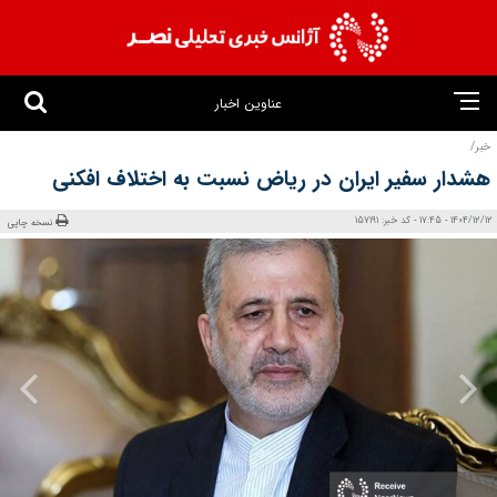
عناوین اخبار
خبر/
هشدار سفیر ایران در ریاض نسبت به اختلاف افکنی
1404/12/12 - 17:45 - کد خبر: 157191
نسخه چاپی