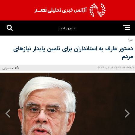
عناوین اخبار
خبر/
دستور عارف به استانداران برای تامین پایدار نیازهای
مردم
1404/12/11 - 16:04 - کد خبر: 157124
نسخه چاپی