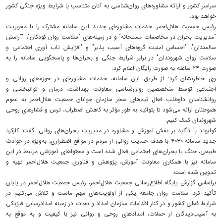
سراسر کشور و ارائه مشاوره‌های روان‌شناسی به آنان متناسب با شرایط ویژه جنگی کشور
خواهد بود.
رئیس جمعیت هلال‌احمر، خدمات مشاوره‌ای جدید این سامانه مشترک را با محوریت
"مدیریت بحران در مخاصمات مسلحانه" و در زمینه‌های "سلامت روان کودکان"، "آرامش
سالمندان"، "احساس امنیت گروه‌های آسیب پذیر" و "افزایش تاب آوری اجتماعی و
سلامت روان شهروندان" در برابر شرایط جنگی و بحران‌ها و پاسخگویی سامانه را به
صورت ۲۴ ساعته به صورت رایگان اعلام کرد.
وی خاطرنشان کرد: از طریق این سامانه‌، خدمات مشاوره‌ای در حوزه‌های روانی و
اجتماعی توسط متخصصین روان‌شناسی معاونت بهداشت، درمان و توانبخشی و
روانشناسان داوطلب فعال تیم‌های سحر سازمان جوانان جمعیت هلال‌احمر به عموم
هموطنان ارائه می‌شود تا بتوانیم به طور مؤثر به کاهش اضطراب، ترس و فشارهای روحی
شهروندان کمک کنیم.
کولیوند با تأکید بر نقش آموزش و مشاوره در مدیریت بحران‌های روانی، گفت: کارکرد
جدید سامانه‌ ۴۰۳۰ با هدف حمایت روانی از مردم در مواقع اضطراری، به‌ویژه در حوادث
طبیعی، جنگ یا بحران‌های اجتماعی فعال شده‌ است و محتواهای آموزشی مرتبط در این
سامانه نیز با همکاری معاونت آموزش، پژوهش و فناوری جمعیت هلال‌احمر تهیه و
تدوین شده است.
براساس گزارش پایگاه اطلاع‌رسانی جمعیت هلال‌احمر، رئیس جمعیت هلال‌احمر در پایان
تأکید کرد: سلامت روان جامعه یکی از اولویت‌های مهم ماست و تلاش می‌کنیم در
شرایط فعلی کشور و در کنار اقدامات سازمان امداد و نجات در زمینه امدادرسانی فیزیکی
به آسیب‌دیدگان از حملات، امدادهای روحی و روانی نیز با کیفیت و به موقع به