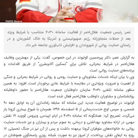
نصر: رئیس جمعیت هلال‌احمر از فعالیت سامانه ۴۰۳۰ متناسب با شرایط ویژه
بعد از حملات متجاوزانه رژیم صهیونیستی و آمریکا به خاک کشورمان و در
راستای حمایت روانی از شهروندان و افزایش تاب‌آوری جامعه خبر داد.
به گزارش نصر، دکتر پیرحسین کولیوند در این خصوص، گفت: یکی از مهمترین وظایف
هلال‌احمر در شرایط بحرانی، تلاش برای "تسکین آلام‌بشری" از طریق اقدامات و
برنامه‌های حمایت روانی است.
وی با بیان اینکه خدمات مشاوره‌ای و حمایت روحی و روانی در شرایط بحرانی و جنگی
از اهمیت و ضرورت ویژه‌تری در مقایسه با شرایط عادی برخوردار است، افزود: به همین
منظور سامانه تلفنی ۴۰۳۰ سازمان داوطلبان جمعیت هلال‌احمر با حضور داوطلبانه
روانشناسان و مشاوران داوطلب هلال‌احمر فعال شده است.
کولیوند در توضیح فعالیت جدید این سامانه که سابقه راه‌اندازی آن به اوایل دهه ۹۰
شمسی و سپس اوج خدمت‌رسانی از ۵ اسفندماه ۱۳۹۸ همزمان با شیوع بیماری کرونا باز
می‌گردد، تصریح کرد: همانگونه که سامانه ۴۰۳۰ در ایام اپیدمی ویروس کووید ۱۹ نقش
مهمی در ارائه‌ مشاوره بهداشتی و درمانی به عموم مردم و بیماران و نیز خدمات حمایت
روانی به خانواده‌های متوفیان کرونا برعهده داشت و پس از آن نیز در جنگ تحمیلی ۱۲
روزه به ایفای نقش پرداخت، از امروز نیز به صورت شبانه روزی پاسخگوی هموطنان در