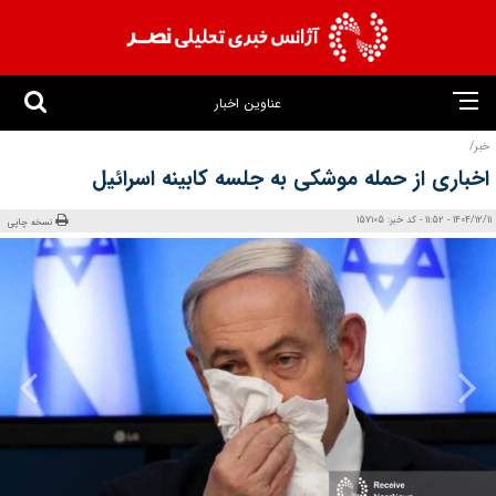
عناوین اخبار
خبر/
اخباری از حمله موشکی به جلسه کابینه اسرائیل
1404/12/11 - 11:52 - کد خبر: 157105
نسخه چاپی