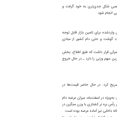
مشخصی شکل جدی‌تری به خود گرفت و
12:44
بی انجام شود.
توافق ایران و جمهوری آذربایج
برای گسترش همکاری‌ های و
و جوانان
 واردشده برای تامین بازار قابل توجه
12:11
ت گوشت و حتی دام کشور از مبادی
پاسخ تامین‌ اجتماعی به زمان
پرداخت مابه‌ التفاوت حقوق
گمرکی قرار داشت که طبق اطلاع، بخش
بازنشستگان
ین سهم وزنی را دارد ـ در حال خروج
یح کرد: در حال حاضر قیمت‌ها در
 به‌ویژه در اسفندماه، میزان عرضه دام
فته است. پیش از این حدود چهار میلیون و ۶۰۰ هزار رأس بره نر کشتاری با وزن سنگین در