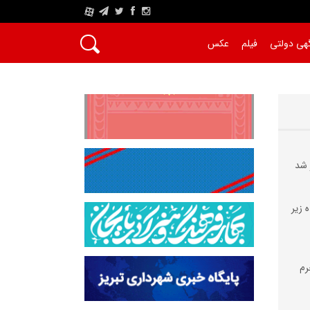
A
هی دولتی
فیلم
عکس
 شد
 زیر
رم