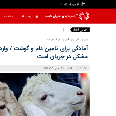
16
مرداد
1405
عناوین اخبار
جامعه
آخرین اخبار
آتش سوزی
رئیس شورای تامین دام اعلام کرد:
آمادگی برای تامین دام و گوشت / وارد
مشکل در جریان است
1404/12/11 - 10:02 - کد خبر: 157093