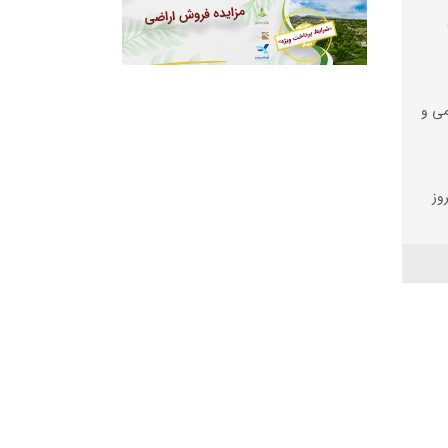
می و
وز
یه/
،
مهار