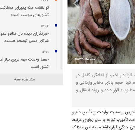
19:24
توافقنامه مکه پذیرای مشارکت
کشورهای دوست است
15:04
خبرنگاران دیده‌ بان منافع عمو
شرکای مسیر توسعه هستند
14:00
حفظ وحدت مهم‌ ترین نیاز امر
کشور است
پایدار اخیر، از آمادگی کامل در
13:58
مشاهده همه
م کرد: حجم بالای ذخایر وارداتی و
تقویت حلقه اتصال ایران و ترک
لوب» قرار داده و روند انتقال و
توسعه مرز رازی در اولویت راه‌
آهن
13:12
 آخرین وضعیت واردات و تأمین دام و
بدون اصلاح سیاست‌ های کلان
ت، تأمین، توزیع و سایر زوایای مرتبط
بانک مرکزی به تنهایی قادر به 
 جنگی قرار داشتیم؛ به این معنا که
تورم نیست