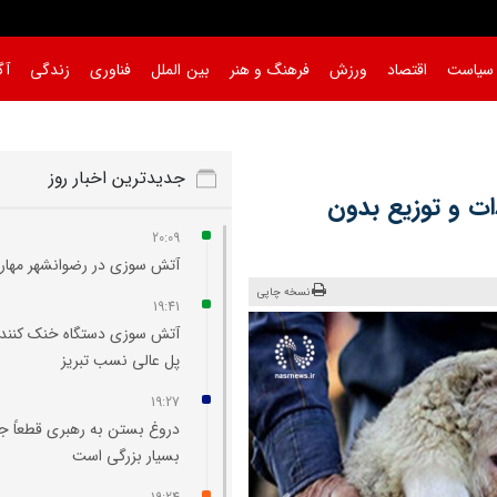
سیاست
اقتصاد
ورزش
فرهنگ و هنر
بین الملل
فناوری
زندگی
آگ
جدیدترین اخبار روز
ات و توزیع بدون
20:09
آتش سوزی در رضوانشهر مهار
نسخه چاپی
19:41
آتش‌ سوزی دستگاه خنک‌ کننده
پل عالی‌ نسب تبریز
19:27
دروغ بستن به رهبری قطعاً ج
بسیار بزرگی است